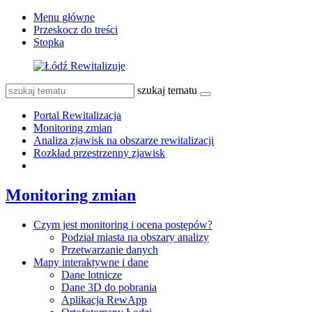
Menu główne
Przeskocz do treści
Stopka
szukaj tematu
Portal Rewitalizacja
Monitoring zmian
Analiza zjawisk na obszarze rewitalizacji
Rozkład przestrzenny zjawisk
Monitoring zmian
Czym jest monitoring i ocena postępów?
Podział miasta na obszary analizy
Przetwarzanie danych
Mapy interaktywne i dane
Dane lotnicze
Dane 3D do pobrania
Aplikacja RewApp