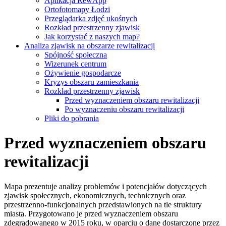
Aplikacja RewApp
Ortofotomapy Łodzi
Przeglądarka zdjęć ukośnych
Rozkład przestrzenny zjawisk
Jak korzystać z naszych map?
Analiza zjawisk na obszarze rewitalizacji
Spójność społeczna
Wizerunek centrum
Ożywienie gospodarcze
Kryzys obszaru zamieszkania
Rozkład przestrzenny zjawisk
Przed wyznaczeniem obszaru rewitalizacji
Po wyznaczeniu obszaru rewitalizacji
Pliki do pobrania
Przed wyznaczeniem obszaru
rewitalizacji
Mapa prezentuje analizy problemów i potencjałów dotyczących
zjawisk społecznych, ekonomicznych, technicznych oraz
przestrzenno-funkcjonalnych przedstawionych na tle struktury
miasta. Przygotowano je przed wyznaczeniem obszaru
zdegradowanego w 2015 roku, w oparciu o dane dostarczone przez