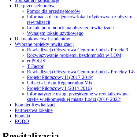
Spotkania i konsultacje
Dla przedsiębiorców
Pomoc dla przedsiębiorców
Informacja dla najemców lokali użytkowych z obszaru
rewitalizacji
Lokale po remoncie na obszarze rewitalizacji
Wynajem lokalu użytkowego
Dla naukowców i studentów
Wybrane projekty rewitalizacji
Rewitalizacja Obszarowa Centrum Łodzi - Projekt 9
Rozwiązywanie problemu bezdomności w ŁOM
euPOLIS
T-Factor
Rewitalizacja Obszarowa Centrum Łodzi - Projekty 1-8
Projekt Pilotażowy II (2017-2019)
Urbact - Urban Regeneration Mix
Projekt Pilotażowy I (2014-2016)
Informatyczne usługi przestrzenne w rewitalizowanej
strefie wielkomiejskiej miasta Łodzi (2016-2022)
Komitet Rewitalizacji
Partnerstwa lokalne
Kontakt
RODO
Rewitalizacja