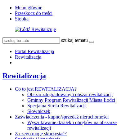
Menu główne
Przeskocz do treści
Stopka
szukaj tematu
Portal Rewitalizacja
Rewitalizacja
Rewitalizacja
Co to jest REWITALIZACJA?
Obszar zdegradowany i obszar rewitalizacji
Gminny Program Rewitalizacji Miasta Łodzi
Specjalna Strefa Rewitalizacji
Słowniczek
Zaświadczenia - kupno/sprzedaż nieruchomości
Wyszukiwanie działek i obrębów na obszarze
rewitalizacji
Z czego mogę skorzystać?