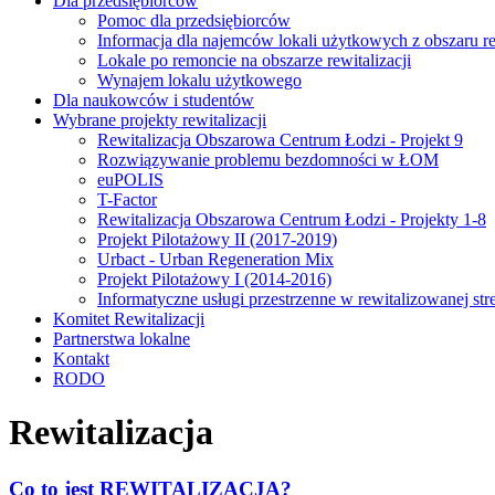
Dla przedsiębiorców
Pomoc dla przedsiębiorców
Informacja dla najemców lokali użytkowych z obszaru rew
Lokale po remoncie na obszarze rewitalizacji
Wynajem lokalu użytkowego
Dla naukowców i studentów
Wybrane projekty rewitalizacji
Rewitalizacja Obszarowa Centrum Łodzi - Projekt 9
Rozwiązywanie problemu bezdomności w ŁOM
euPOLIS
T-Factor
Rewitalizacja Obszarowa Centrum Łodzi - Projekty 1-8
Projekt Pilotażowy II (2017-2019)
Urbact - Urban Regeneration Mix
Projekt Pilotażowy I (2014-2016)
Informatyczne usługi przestrzenne w rewitalizowanej str
Komitet Rewitalizacji
Partnerstwa lokalne
Kontakt
RODO
Rewitalizacja
Co to jest REWITALIZACJA?