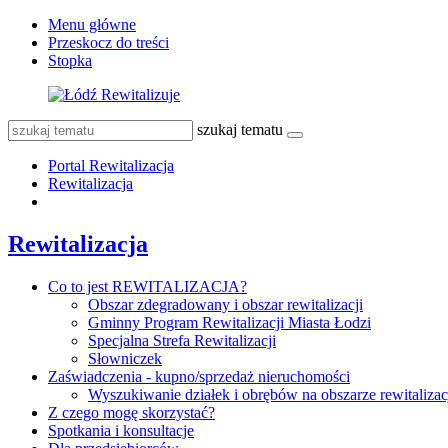
Menu główne
Przeskocz do treści
Stopka
szukaj tematu
Portal Rewitalizacja
Rewitalizacja
Rewitalizacja
Co to jest REWITALIZACJA?
Obszar zdegradowany i obszar rewitalizacji
Gminny Program Rewitalizacji Miasta Łodzi
Specjalna Strefa Rewitalizacji
Słowniczek
Zaświadczenia - kupno/sprzedaż nieruchomości
Wyszukiwanie działek i obrębów na obszarze rewitalizac
Z czego mogę skorzystać?
Spotkania i konsultacje