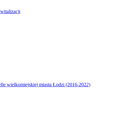
italizacji
efie wielkomiejskiej miasta Łodzi (2016-2022)