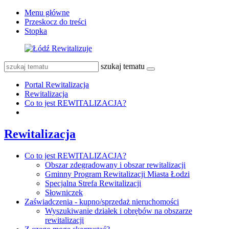
Menu główne
Przeskocz do treści
Stopka
szukaj tematu
Portal Rewitalizacja
Rewitalizacja
Co to jest REWITALIZACJA?
Rewitalizacja
Co to jest REWITALIZACJA?
Obszar zdegradowany i obszar rewitalizacji
Gminny Program Rewitalizacji Miasta Łodzi
Specjalna Strefa Rewitalizacji
Słowniczek
Zaświadczenia - kupno/sprzedaż nieruchomości
Wyszukiwanie działek i obrębów na obszarze
rewitalizacji