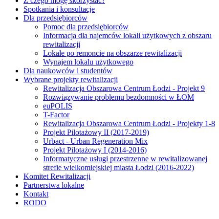
Z czego mogę skorzystać?
Spotkania i konsultacje
Dla przedsiębiorców
Pomoc dla przedsiębiorców
Informacja dla najemców lokali użytkowych z obszaru
rewitalizacji
Lokale po remoncie na obszarze rewitalizacji
Wynajem lokalu użytkowego
Dla naukowców i studentów
Wybrane projekty rewitalizacji
Rewitalizacja Obszarowa Centrum Łodzi - Projekt 9
Rozwiązywanie problemu bezdomności w ŁOM
euPOLIS
T-Factor
Rewitalizacja Obszarowa Centrum Łodzi - Projekty 1-8
Projekt Pilotażowy II (2017-2019)
Urbact - Urban Regeneration Mix
Projekt Pilotażowy I (2014-2016)
Informatyczne usługi przestrzenne w rewitalizowanej
strefie wielkomiejskiej miasta Łodzi (2016-2022)
Komitet Rewitalizacji
Partnerstwa lokalne
Kontakt
RODO