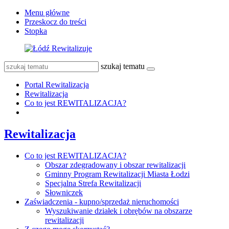
Menu główne
Przeskocz do treści
Stopka
szukaj tematu
Portal Rewitalizacja
Rewitalizacja
Co to jest REWITALIZACJA?
Rewitalizacja
Co to jest REWITALIZACJA?
Obszar zdegradowany i obszar rewitalizacji
Gminny Program Rewitalizacji Miasta Łodzi
Specjalna Strefa Rewitalizacji
Słowniczek
Zaświadczenia - kupno/sprzedaż nieruchomości
Wyszukiwanie działek i obrębów na obszarze
rewitalizacji