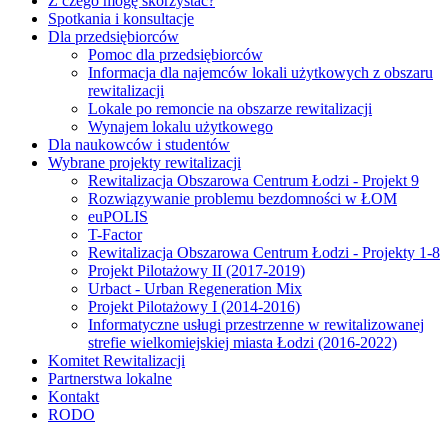
Z czego mogę skorzystać?
Spotkania i konsultacje
Dla przedsiębiorców
Pomoc dla przedsiębiorców
Informacja dla najemców lokali użytkowych z obszaru
rewitalizacji
Lokale po remoncie na obszarze rewitalizacji
Wynajem lokalu użytkowego
Dla naukowców i studentów
Wybrane projekty rewitalizacji
Rewitalizacja Obszarowa Centrum Łodzi - Projekt 9
Rozwiązywanie problemu bezdomności w ŁOM
euPOLIS
T-Factor
Rewitalizacja Obszarowa Centrum Łodzi - Projekty 1-8
Projekt Pilotażowy II (2017-2019)
Urbact - Urban Regeneration Mix
Projekt Pilotażowy I (2014-2016)
Informatyczne usługi przestrzenne w rewitalizowanej
strefie wielkomiejskiej miasta Łodzi (2016-2022)
Komitet Rewitalizacji
Partnerstwa lokalne
Kontakt
RODO