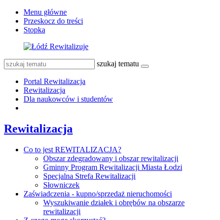
Menu główne
Przeskocz do treści
Stopka
szukaj tematu
Portal Rewitalizacja
Rewitalizacja
Dla naukowców i studentów
Rewitalizacja
Co to jest REWITALIZACJA?
Obszar zdegradowany i obszar rewitalizacji
Gminny Program Rewitalizacji Miasta Łodzi
Specjalna Strefa Rewitalizacji
Słowniczek
Zaświadczenia - kupno/sprzedaż nieruchomości
Wyszukiwanie działek i obrębów na obszarze
rewitalizacji