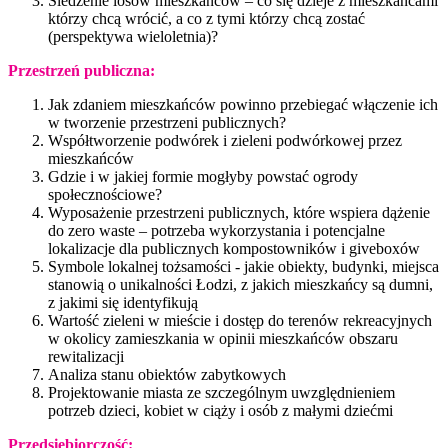
Śledzenie losów mieszkańców – co się dzieje z mieszkańcami
którzy chcą wrócić, a co z tymi którzy chcą zostać
(perspektywa wieloletnia)?
Przestrzeń publiczna:
Jak zdaniem mieszkańców powinno przebiegać włączenie ich
w tworzenie przestrzeni publicznych?
Współtworzenie podwórek i zieleni podwórkowej przez
mieszkańców
Gdzie i w jakiej formie mogłyby powstać ogrody
społecznościowe?
Wyposażenie przestrzeni publicznych, które wspiera dążenie
do zero waste – potrzeba wykorzystania i potencjalne
lokalizacje dla publicznych kompostowników i giveboxów
Symbole lokalnej tożsamości - jakie obiekty, budynki, miejsca
stanowią o unikalności Łodzi, z jakich mieszkańcy są dumni,
z jakimi się identyfikują
Wartość zieleni w mieście i dostęp do terenów rekreacyjnych
w okolicy zamieszkania w opinii mieszkańców obszaru
rewitalizacji
Analiza stanu obiektów zabytkowych
Projektowanie miasta ze szczególnym uwzględnieniem
potrzeb dzieci, kobiet w ciąży i osób z małymi dziećmi
Przedsiębiorczość: