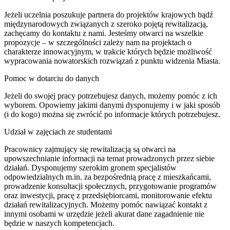
Jeżeli uczelnia poszukuje partnera do projektów krajowych bądź
międzynarodowych związanych z szeroko pojętą rewitalizacją,
zachęcamy do kontaktu z nami. Jesteśmy otwarci na wszelkie
propozycje – w szczególności zależy nam na projektach o
charakterze innowacyjnym, w trakcie których będzie możliwość
wypracowania nowatorskich rozwiązań z punktu widzenia Miasta.
Pomoc w dotarciu do danych
Jeżeli do swojej pracy potrzebujesz danych, możemy pomóc z ich
wyborem. Opowiemy jakimi danymi dysponujemy i w jaki sposób
(i do kogo) można się zwrócić po informacje których potrzebujesz.
Udział w zajęciach ze studentami
Pracownicy zajmujący się rewitalizacją są otwarci na
upowszechnianie informacji na temat prowadzonych przez siebie
działań. Dysponujemy szerokim gronem specjalistów
odpowiedzialnych m.in. za bezpośrednią pracę z mieszkańcami,
prowadzenie konsultacji społecznych, przygotowanie programów
oraz inwestycji, pracę z przedsiębiorcami, monitorowanie efektu
działań rewitalizacyjnych. Możemy pomóc nawiązać kontakt z
innymi osobami w urzędzie jeżeli akurat dane zagadnienie nie
będzie w naszych kompetencjach.