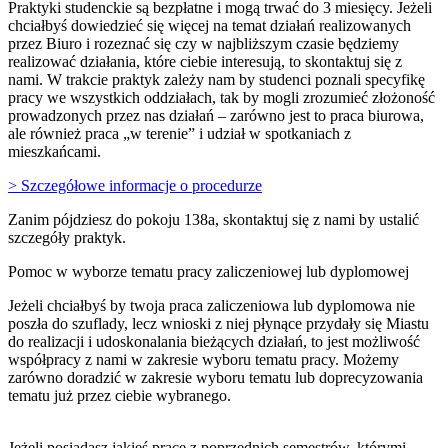
Praktyki studenckie są bezpłatne i mogą trwać do 3 miesięcy. Jeżeli
chciałbyś dowiedzieć się więcej na temat działań realizowanych
przez Biuro i rozeznać się czy w najbliższym czasie będziemy
realizować działania, które ciebie interesują, to skontaktuj się z
nami. W trakcie praktyk zależy nam by studenci poznali specyfikę
pracy we wszystkich oddziałach, tak by mogli zrozumieć złożoność
prowadzonych przez nas działań – zarówno jest to praca biurowa,
ale również praca „w terenie” i udział w spotkaniach z
mieszkańcami.
> Szczegółowe informacje o procedurze
Zanim pójdziesz do pokoju 138a, skontaktuj się z nami by ustalić
szczegóły praktyk.
Pomoc w wyborze tematu pracy zaliczeniowej lub dyplomowej
Jeżeli chciałbyś by twoja praca zaliczeniowa lub dyplomowa nie
poszła do szuflady, lecz wnioski z niej płynące przydały się Miastu
do realizacji i udoskonalania bieżących działań, to jest możliwość
współpracy z nami w zakresie wyboru tematu pracy. Możemy
zarówno doradzić w zakresie wyboru tematu lub doprecyzowania
tematu już przez ciebie wybranego.
Jeżeli posiadasz jakieś prace z poprzednich semestrów, którymi