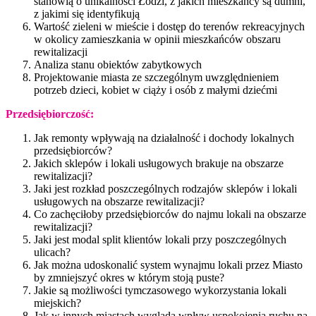
stanowią o unikalności Łodzi, z jakich mieszkańcy są dumni,
z jakimi się identyfikują
Wartość zieleni w mieście i dostęp do terenów rekreacyjnych
w okolicy zamieszkania w opinii mieszkańców obszaru
rewitalizacji
Analiza stanu obiektów zabytkowych
Projektowanie miasta ze szczególnym uwzględnieniem
potrzeb dzieci, kobiet w ciąży i osób z małymi dziećmi
Przedsiębiorczość:
Jak remonty wpływają na działalność i dochody lokalnych
przedsiębiorców?
Jakich sklepów i lokali usługowych brakuje na obszarze
rewitalizacji?
Jaki jest rozkład poszczególnych rodzajów sklepów i lokali
usługowych na obszarze rewitalizacji?
Co zachęciłoby przedsiębiorców do najmu lokali na obszarze
rewitalizacji?
Jaki jest modal split klientów lokali przy poszczególnych
ulicach?
Jak można udoskonalić system wynajmu lokali przez Miasto
by zmniejszyć okres w którym stoją puste?
Jakie są możliwości tymczasowego wykorzystania lokali
miejskich?
Jak w innych miastach wygląda wpływ uspokojenia ruchu na