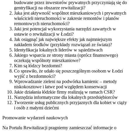
budowane przez inwestorów prywatnych przyczyniają się do
gentryfikacji na obszarze rewitalizacji?
Jaka jest aktywność wspólnot mieszkaniowych i prywatnych
właścicieli nieruchomości w zakresie remontów i planów
remontowych nieruchomości?
Jaki jest potencjał wykorzystania narzędzi zawartych w
ustawie o rewitalizacji w Łodzi?
Jak osiągnąć jak największe efekty jak najmniejszym
nakładem środków (przykłady rozwiązań ze świata)?
Identyfikacja lokalnych liderów w sąsiedztwach
Jakiego wsparcia ze strony miasta (oprócz finansowego)
oczekują wspólnoty mieszkaniowe?
Kim są łódzcy bezdomni?
Co sprawiło, że udało się poszczególnym osobom w Łodzi
wyjść z bezdomności?
Wprowadzanie zieleni na podwórka kamienic – metody
niskokosztowe i łatwe pod względem konserwacji
Jakie działania łódzkie firmy realizują w ramach CSR?
Narzędzia informatyczne dla lokalnych przedsiębiorców
Tworzenie usług publicznych przyjaznych dla kobiet w ciąży
i osób z małymi dziećmi
Promowanie wydarzeń naukowych
Na Portalu Rewitalizacji pragniemy zamieszczać informacje o