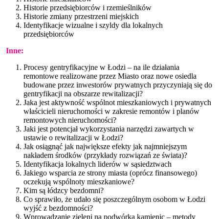
Historie przedsiębiorców i rzemieślników
Historie zmiany przestrzeni miejskich
Identyfikacje wizualne i szyldy dla lokalnych
przedsiębiorców
Inne:
Procesy gentryfikacyjne w Łodzi – na ile działania
remontowe realizowane przez Miasto oraz nowe osiedla
budowane przez inwestorów prywatnych przyczyniają się do
gentryfikacji na obszarze rewitalizacji?
Jaka jest aktywność wspólnot mieszkaniowych i prywatnych
właścicieli nieruchomości w zakresie remontów i planów
remontowych nieruchomości?
Jaki jest potencjał wykorzystania narzędzi zawartych w
ustawie o rewitalizacji w Łodzi?
Jak osiągnąć jak największe efekty jak najmniejszym
nakładem środków (przykłady rozwiązań ze świata)?
Identyfikacja lokalnych liderów w sąsiedztwach
Jakiego wsparcia ze strony miasta (oprócz finansowego)
oczekują wspólnoty mieszkaniowe?
Kim są łódzcy bezdomni?
Co sprawiło, że udało się poszczególnym osobom w Łodzi
wyjść z bezdomności?
Wprowadzanie zieleni na podwórka kamienic – metody