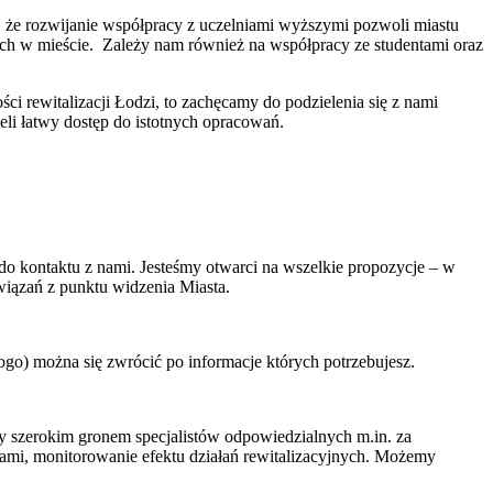
a, że rozwijanie współpracy z uczelniami wyższymi pozwoli miastu
ch w mieście. Zależy nam również na współpracy ze studentami oraz
ści rewitalizacji Łodzi, to zachęcamy do podzielenia się z nami
li łatwy dostęp do istotnych opracowań.
do kontaktu z nami. Jesteśmy otwarci na wszelkie propozycje – w
wiązań z punktu widzenia Miasta.
go) można się zwrócić po informacje których potrzebujesz.
my szerokim gronem specjalistów odpowiedzialnych m.in. za
cami, monitorowanie efektu działań rewitalizacyjnych. Możemy