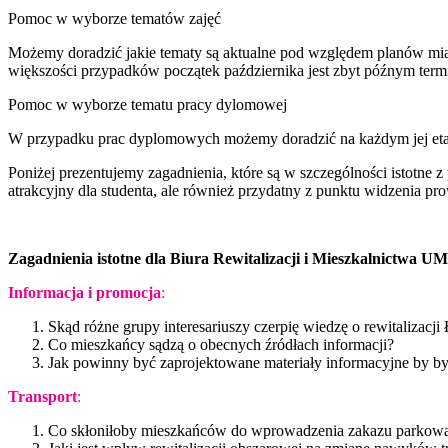
Pomoc w wyborze tematów zajęć
Możemy doradzić jakie tematy są aktualne pod względem planów miast
większości przypadków początek października jest zbyt późnym termi
Pomoc w wyborze tematu pracy dylomowej
W przypadku prac dyplomowych możemy doradzić na każdym jej etapi
Poniżej prezentujemy zagadnienia, które są w szczególności istotne
atrakcyjny dla studenta, ale również przydatny z punktu widzenia pro
Zagadnienia istotne dla Biura Rewitalizacji i Mieszkalnictwa U
Informacja i promocja
:
Skąd różne grupy interesariuszy czerpię wiedzę o rewitalizac
Co mieszkańcy sądzą o obecnych źródłach informacji?
Jak powinny być zaprojektowane materiały informacyjne by by
Transport
:
Co skłoniłoby mieszkańców do wprowadzenia zakazu parkow