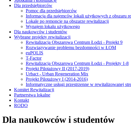
Spotkania i konsultacje
Dla przedsiębiorców
Pomoc dla przedsiębiorców
Informacja dla najemców lokali użytkowych z obszaru rew
Lokale po remoncie na obszarze rewitalizacji
Wynajem lokalu użytkowego
Dla naukowców i studentów
Wybrane projekty rewitalizacji
Rewitalizacja Obszarowa Centrum Łodzi - Projekt 9
Rozwiązywanie problemu bezdomności w ŁOM
euPOLIS
T-Factor
Rewitalizacja Obszarowa Centrum Łodzi - Projekty 1-8
Projekt Pilotażowy II (2017-2019)
Urbact - Urban Regeneration Mix
Projekt Pilotażowy I (2014-2016)
Informatyczne usługi przestrzenne w rewitalizowanej str
Komitet Rewitalizacji
Partnerstwa lokalne
Kontakt
RODO
Dla naukowców i studentów