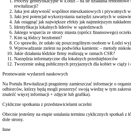
Procesy gentryfikacyjne w Łodzi – na ile działania remontowe
rewitalizacji?
Jaka jest aktywność wspólnot mieszkaniowych i prywatnych w
Jaki jest potencjał wykorzystania narzędzi zawartych w ustawie
Jak osiągnąć jak największe efekty jak najmniejszym nakładem
Identyfikacja lokalnych liderów w sąsiedztwach
Jakiego wsparcia ze strony miasta (oprócz finansowego) ocze
Kim są łódzcy bezdomni?
Co sprawiło, że udało się poszczególnym osobom w Łodzi wy
Wprowadzanie zieleni na podwórka kamienic – metody niskok
Jakie działania łódzkie firmy realizują w ramach CSR?
Narzędzia informatyczne dla lokalnych przedsiębiorców
Tworzenie usług publicznych przyjaznych dla kobiet w ciąży i
Promowanie wydarzeń naukowych
Na Portalu Rewitalizacji pragniemy zamieszczać informacje o organ
odbiorców, którzy będą mogli poszerzyć swoją wiedzę w tym zakresie
znaleźć więcej informacji + zdjęcie lub grafika).
Cykliczne spotkania z przedstawicielami uczelni
Obecnie jesteśmy na etapie ustalania terminu cyklicznych spotkań z
dole strony.
Inne