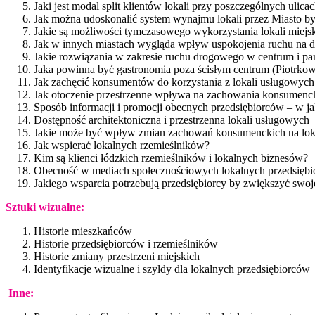
Jaki jest modal split klientów lokali przy poszczególnych ulica
Jak można udoskonalić system wynajmu lokali przez Miasto by
Jakie są możliwości tymczasowego wykorzystania lokali miejs
Jak w innych miastach wygląda wpływ uspokojenia ruchu na dz
Jakie rozwiązania w zakresie ruchu drogowego w centrum i par
Jaka powinna być gastronomia poza ścisłym centrum (Piotrkows
Jak zachęcić konsumentów do korzystania z lokali usługowych 
Jak otoczenie przestrzenne wpływa na zachowania konsumenc
Sposób informacji i promocji obecnych przedsiębiorców – w ja
Dostępność architektoniczna i przestrzenna lokali usługowych
Jakie może być wpływ zmian zachowań konsumenckich na lok
Jak wspierać lokalnych rzemieślników?
Kim są klienci łódzkich rzemieślników i lokalnych biznesów?
Obecność w mediach społecznościowych lokalnych przedsiębi
Jakiego wsparcia potrzebują przedsiębiorcy by zwiększyć swo
Sztuki wizualne:
Historie mieszkańców
Historie przedsiębiorców i rzemieślników
Historie zmiany przestrzeni miejskich
Identyfikacje wizualne i szyldy dla lokalnych przedsiębiorców
Inne: