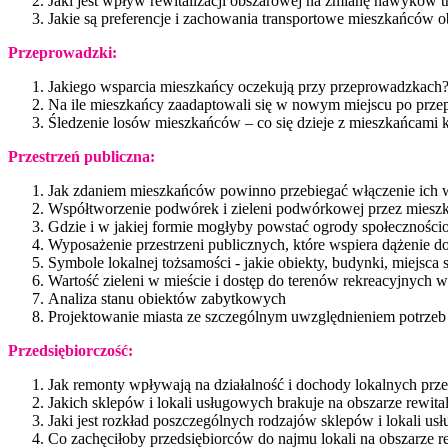
Jaki jest wpływ rewitalizacji obszarowej na zmianę nawyków 
Jakie są preferencje i zachowania transportowe mieszkańców ob
Przeprowadzki:
Jakiego wsparcia mieszkańcy oczekują przy przeprowadzkach
Na ile mieszkańcy zaadaptowali się w nowym miejscu po prze
Śledzenie losów mieszkańców – co się dzieje z mieszkańcami kt
Przestrzeń publiczna:
Jak zdaniem mieszkańców powinno przebiegać włączenie ich w
Współtworzenie podwórek i zieleni podwórkowej przez mies
Gdzie i w jakiej formie mogłyby powstać ogrody społecznośc
Wyposażenie przestrzeni publicznych, które wspiera dążenie d
Symbole lokalnej tożsamości - jakie obiekty, budynki, miejsca 
Wartość zieleni w mieście i dostęp do terenów rekreacyjnych w
Analiza stanu obiektów zabytkowych
Projektowanie miasta ze szczególnym uwzględnieniem potrzeb d
Przedsiębiorczość:
Jak remonty wpływają na działalność i dochody lokalnych prz
Jakich sklepów i lokali usługowych brakuje na obszarze rewital
Jaki jest rozkład poszczególnych rodzajów sklepów i lokali usł
Co zachęciłoby przedsiębiorców do najmu lokali na obszarze re