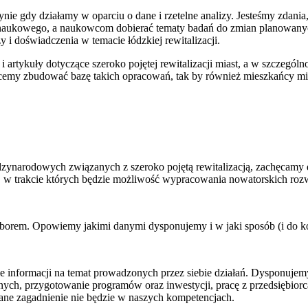
nie gdy działamy w oparciu o dane i rzetelne analizy. Jesteśmy zdani
ka naukowego, a naukowcom dobierać tematy badań do zmian planowany
i doświadczenia w temacie łódzkiej rewitalizacji.
 artykuły dotyczące szeroko pojętej rewitalizacji miast, a w szczególno
cemy zbudować bazę takich opracowań, tak by również mieszkańcy mie
dzynarodowych związanych z szeroko pojętą rewitalizacją, zachęcamy 
, w trakcie których będzie możliwość wypracowania nowatorskich roz
borem. Opowiemy jakimi danymi dysponujemy i w jaki sposób (i do ko
ie informacji na temat prowadzonych przez siebie działań. Dysponuje
nych, przygotowanie programów oraz inwestycji, pracę z przedsiębior
dane zagadnienie nie będzie w naszych kompetencjach.