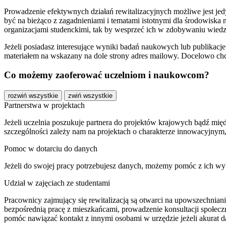
Prowadzenie efektywnych działań rewitalizacyjnych możliwe jest jedy
być na bieżąco z zagadnieniami i tematami istotnymi dla środowis
organizacjami studenckimi, tak by wesprzeć ich w zdobywaniu wiedzy 
Jeżeli posiadasz interesujące wyniki badań naukowych lub publikacje i
materiałem na wskazany na dole strony adres mailowy. Docelowo ch
Co możemy zaoferować uczelniom i naukowcom?
rozwiń wszystkie
zwiń wszystkie
Partnerstwa w projektach
Jeżeli uczelnia poszukuje partnera do projektów krajowych bądź mię
szczególności zależy nam na projektach o charakterze innowacyjnym
Pomoc w dotarciu do danych
Jeżeli do swojej pracy potrzebujesz danych, możemy pomóc z ich wy
Udział w zajęciach ze studentami
Pracownicy zajmujący się rewitalizacją są otwarci na upowszechnian
bezpośrednią pracę z mieszkańcami, prowadzenie konsultacji społecz
pomóc nawiązać kontakt z innymi osobami w urzędzie jeżeli akurat 