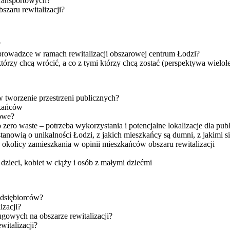
transportowych?
szaru rewitalizacji?
?
prowadzce w ramach rewitalizacji obszarowej centrum Łodzi?
órzy chcą wrócić, a co z tymi którzy chcą zostać (perspektywa wielole
 tworzenie przestrzeni publicznych?
zkańców
iowe?
o zero waste – potrzeba wykorzystania i potencjalne lokalizacje dla 
stanowią o unikalności Łodzi, z jakich mieszkańcy są dumni, z jakimi si
 okolicy zamieszkania w opinii mieszkańców obszaru rewitalizacji
zieci, kobiet w ciąży i osób z małymi dziećmi
edsiębiorców?
izacji?
ugowych na obszarze rewitalizacji?
witalizacji?