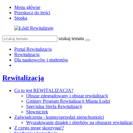
Menu główne
Przeskocz do treści
Stopka
szukaj tematu
Portal Rewitalizacja
Rewitalizacja
Dla naukowców i studentów
Rewitalizacja
Co to jest REWITALIZACJA?
Obszar zdegradowany i obszar rewitalizacji
Gminny Program Rewitalizacji Miasta Łodzi
Specjalna Strefa Rewitalizacji
Słowniczek
Zaświadczenia - kupno/sprzedaż nieruchomości
Wyszukiwanie działek i obrębów na obszarze rewitalizac
Z czego mogę skorzystać?