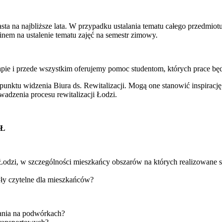
a na najbliższe lata. W przypadku ustalania tematu całego przedmiot
nem na ustalenie tematu zajęć na semestr zimowy.
e i przede wszystkim oferujemy pomoc studentom, których prace będą
 z punktu widzenia Biura ds. Rewitalizacji. Mogą one stanowić inspira
wadzenia procesu rewitalizacji Łodzi.
MŁ
ji Łodzi, w szczególności mieszkańcy obszarów na których realizowane
ły czytelne dla mieszkańców?
ania na podwórkach?