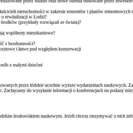
 realizowane przez Miasto oraz nowe osiedla budowane przez inwestoró
łaścicieli nieruchomości w zakresie remontów i planów remontowych 
 o rewitalizacji w Łodzi?
 środków (przykłady rozwiązań ze świata)?
kują wspólnoty mieszkaniowe?
jść z bezdomności?
osztowe i łatwe pod względem konserwacji
 osób z małymi dziećmi
izowanych przez łódzkie uczelnie wyższe wydarzeniach naukowych. Zale
. Zachęcamy do wysyłanie informacji o konferencjach na podany niżej 
 łódzkim środowiskiem naukowym. Jeżeli chcesz otrzymywać o nich info