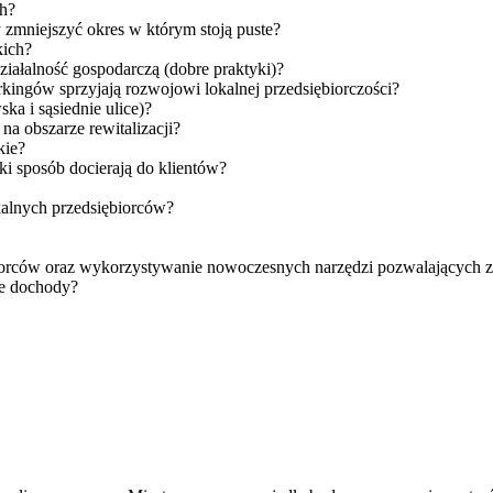
ch?
 zmniejszyć okres w którym stoją puste?
kich?
iałalność gospodarczą (dobre praktyki)?
kingów sprzyjają rozwojowi lokalnej przedsiębiorczości?
ka i sąsiednie ulice)?
na obszarze rewitalizacji?
kie?
ki sposób docierają do klientów?
alnych przedsiębiorców?
orców oraz wykorzystywanie nowoczesnych narzędzi pozwalających z
je dochody?