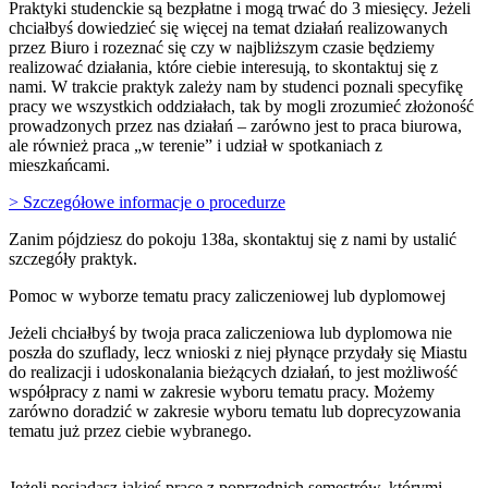
Praktyki studenckie są bezpłatne i mogą trwać do 3 miesięcy. Jeżeli
chciałbyś dowiedzieć się więcej na temat działań realizowanych
przez Biuro i rozeznać się czy w najbliższym czasie będziemy
realizować działania, które ciebie interesują, to skontaktuj się z
nami. W trakcie praktyk zależy nam by studenci poznali specyfikę
pracy we wszystkich oddziałach, tak by mogli zrozumieć złożoność
prowadzonych przez nas działań – zarówno jest to praca biurowa,
ale również praca „w terenie” i udział w spotkaniach z
mieszkańcami.
> Szczegółowe informacje o procedurze
Zanim pójdziesz do pokoju 138a, skontaktuj się z nami by ustalić
szczegóły praktyk.
Pomoc w wyborze tematu pracy zaliczeniowej lub dyplomowej
Jeżeli chciałbyś by twoja praca zaliczeniowa lub dyplomowa nie
poszła do szuflady, lecz wnioski z niej płynące przydały się Miastu
do realizacji i udoskonalania bieżących działań, to jest możliwość
współpracy z nami w zakresie wyboru tematu pracy. Możemy
zarówno doradzić w zakresie wyboru tematu lub doprecyzowania
tematu już przez ciebie wybranego.
Jeżeli posiadasz jakieś prace z poprzednich semestrów, którymi