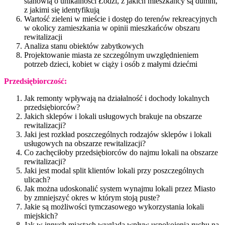
stanowią o unikalności Łodzi, z jakich mieszkańcy są dumni,
z jakimi się identyfikują
Wartość zieleni w mieście i dostęp do terenów rekreacyjnych
w okolicy zamieszkania w opinii mieszkańców obszaru
rewitalizacji
Analiza stanu obiektów zabytkowych
Projektowanie miasta ze szczególnym uwzględnieniem
potrzeb dzieci, kobiet w ciąży i osób z małymi dziećmi
Przedsiębiorczość:
Jak remonty wpływają na działalność i dochody lokalnych
przedsiębiorców?
Jakich sklepów i lokali usługowych brakuje na obszarze
rewitalizacji?
Jaki jest rozkład poszczególnych rodzajów sklepów i lokali
usługowych na obszarze rewitalizacji?
Co zachęciłoby przedsiębiorców do najmu lokali na obszarze
rewitalizacji?
Jaki jest modal split klientów lokali przy poszczególnych
ulicach?
Jak można udoskonalić system wynajmu lokali przez Miasto
by zmniejszyć okres w którym stoją puste?
Jakie są możliwości tymczasowego wykorzystania lokali
miejskich?
Jak w innych miastach wygląda wpływ uspokojenia ruchu na