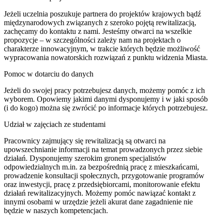
Jeżeli uczelnia poszukuje partnera do projektów krajowych bądź
międzynarodowych związanych z szeroko pojętą rewitalizacją,
zachęcamy do kontaktu z nami. Jesteśmy otwarci na wszelkie
propozycje – w szczególności zależy nam na projektach o
charakterze innowacyjnym, w trakcie których będzie możliwość
wypracowania nowatorskich rozwiązań z punktu widzenia Miasta.
Pomoc w dotarciu do danych
Jeżeli do swojej pracy potrzebujesz danych, możemy pomóc z ich
wyborem. Opowiemy jakimi danymi dysponujemy i w jaki sposób
(i do kogo) można się zwrócić po informacje których potrzebujesz.
Udział w zajęciach ze studentami
Pracownicy zajmujący się rewitalizacją są otwarci na
upowszechnianie informacji na temat prowadzonych przez siebie
działań. Dysponujemy szerokim gronem specjalistów
odpowiedzialnych m.in. za bezpośrednią pracę z mieszkańcami,
prowadzenie konsultacji społecznych, przygotowanie programów
oraz inwestycji, pracę z przedsiębiorcami, monitorowanie efektu
działań rewitalizacyjnych. Możemy pomóc nawiązać kontakt z
innymi osobami w urzędzie jeżeli akurat dane zagadnienie nie
będzie w naszych kompetencjach.