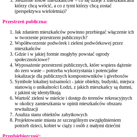
Śledzenie losów mieszkańców – co się dzieje z mieszkańcami
którzy chcą wrócić, a co z tymi którzy chcą zostać
(perspektywa wieloletnia)?
Przestrzeń publiczna:
Jak zdaniem mieszkańców powinno przebiegać włączenie ich
w tworzenie przestrzeni publicznych?
Współtworzenie podwórek i zieleni podwórkowej przez
mieszkańców
Gdzie i w jakiej formie mogłyby powstać ogrody
społecznościowe?
Wyposażenie przestrzeni publicznych, które wspiera dążenie
do zero waste – potrzeba wykorzystania i potencjalne
lokalizacje dla publicznych kompostowników i giveboxów
Symbole lokalnej tożsamości - jakie obiekty, budynki, miejsca
stanowią o unikalności Łodzi, z jakich mieszkańcy są dumni,
z jakimi się identyfikują
Wartość zieleni w mieście i dostęp do terenów rekreacyjnych
w okolicy zamieszkania w opinii mieszkańców obszaru
rewitalizacji
Analiza stanu obiektów zabytkowych
Projektowanie miasta ze szczególnym uwzględnieniem
potrzeb dzieci, kobiet w ciąży i osób z małymi dziećmi
Przedsiębiorczość: