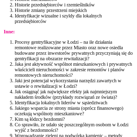
Historie przedsiębiorców i rzemieślników
Historie zmiany przestrzeni miejskich
Identyfikacje wizualne i szyldy dla lokalnych
przedsiębiorców
Inne:
Procesy gentryfikacyjne w Łodzi – na ile działania
remontowe realizowane przez Miasto oraz nowe osiedla
budowane przez inwestorów prywatnych przyczyniają się do
gentryfikacji na obszarze rewitalizacji?
Jaka jest aktywność wspólnot mieszkaniowych i prywatnych
właścicieli nieruchomości w zakresie remontów i planów
remontowych nieruchomości?
Jaki jest potencjał wykorzystania narzędzi zawartych w
ustawie o rewitalizacji w Łodzi?
Jak osiągnąć jak największe efekty jak najmniejszym
nakładem środków (przykłady rozwiązań ze świata)?
Identyfikacja lokalnych liderów w sąsiedztwach
Jakiego wsparcia ze strony miasta (oprócz finansowego)
oczekują wspólnoty mieszkaniowe?
Kim są łódzcy bezdomni?
Co sprawiło, że udało się poszczególnym osobom w Łodzi
wyjść z bezdomności?
Wprowadzanie zieleni na podwórka kamienic – metody