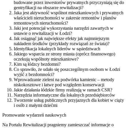
budowane przez inwestorów prywatnych przyczyniają się do
gentryfikacji na obszarze rewitalizacji?
Jaka jest aktywność wspólnot mieszkaniowych i prywatnych
właścicieli nieruchomości w zakresie remontów i planów
remontowych nieruchomości?
Jaki jest potencjał wykorzystania narzędzi zawartych w
ustawie o rewitalizacji w Łodzi?
Jak osiągnąć jak największe efekty jak najmniejszym
nakładem środków (przykłady rozwiązań ze świata)?
Identyfikacja lokalnych liderów w sąsiedztwach
Jakiego wsparcia ze strony miasta (oprócz finansowego)
oczekują wspólnoty mieszkaniowe?
Kim są łódzcy bezdomni?
Co sprawiło, że udało się poszczególnym osobom w Łodzi
wyjść z bezdomności?
Wprowadzanie zieleni na podwórka kamienic – metody
niskokosztowe i łatwe pod względem konserwacji
Jakie działania łódzkie firmy realizują w ramach CSR?
Narzędzia informatyczne dla lokalnych przedsiębiorców
Tworzenie usług publicznych przyjaznych dla kobiet w ciąży
i osób z małymi dziećmi
Promowanie wydarzeń naukowych
Na Portalu Rewitalizacji pragniemy zamieszczać informacje o