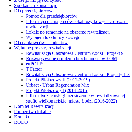
Z czego mogę skorzystać?
Spotkania i konsultacje
Dla przedsiębiorców
Pomoc dla przedsiębiorców
Informacja dla najemców lokali użytkowych z obszaru
rewitalizacji
Lokale po remoncie na obszarze rewitalizacji
Wynajem lokalu użytkowego
Dla naukowców i studentów
Wybrane projekty rewitalizacji
Rewitalizacja Obszarowa Centrum Łodzi - Projekt 9
Rozwiązywanie problemu bezdomności w ŁOM
euPOLIS
T-Factor
Rewitalizacja Obszarowa Centrum Łodzi - Projekty 1-8
Projekt Pilotażowy II (2017-2019)
Urbact - Urban Regeneration Mix
Projekt Pilotażowy I (2014-2016)
Informatyczne usługi przestrzenne w rewitalizowanej
strefie wielkomiejskiej miasta Łodzi (2016-2022)
Komitet Rewitalizacji
Partnerstwa lokalne
Kontakt
RODO