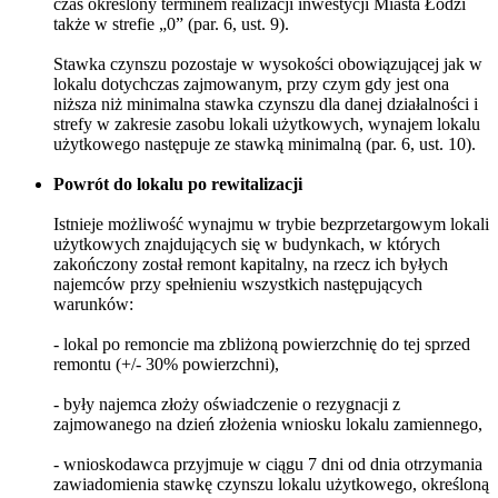
czas określony terminem realizacji inwestycji Miasta Łodzi
także w strefie „0” (par. 6, ust. 9).
Stawka czynszu pozostaje w wysokości obowiązującej jak w
lokalu dotychczas zajmowanym, przy czym gdy jest ona
niższa niż minimalna stawka czynszu dla danej działalności i
strefy w zakresie zasobu lokali użytkowych, wynajem lokalu
użytkowego następuje ze stawką minimalną (par. 6, ust. 10).
Powrót do lokalu po rewitalizacji
Istnieje możliwość wynajmu w trybie bezprzetargowym lokali
użytkowych znajdujących się w budynkach, w których
zakończony został remont kapitalny, na rzecz ich byłych
najemców przy spełnieniu wszystkich następujących
warunków:
- lokal po remoncie ma zbliżoną powierzchnię do tej sprzed
remontu (+/- 30% powierzchni),
- były najemca złoży oświadczenie o rezygnacji z
zajmowanego na dzień złożenia wniosku lokalu zamiennego,
- wnioskodawca przyjmuje w ciągu 7 dni od dnia otrzymania
zawiadomienia stawkę czynszu lokalu użytkowego, określoną