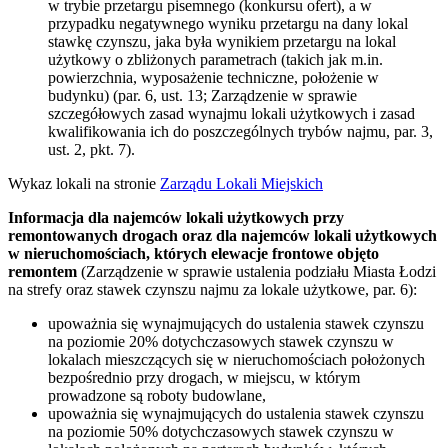
w trybie przetargu pisemnego (konkursu ofert), a w
przypadku negatywnego wyniku przetargu na dany lokal
stawkę czynszu, jaka była wynikiem przetargu na lokal
użytkowy o zbliżonych parametrach (takich jak m.in.
powierzchnia, wyposażenie techniczne, położenie w
budynku) (par. 6, ust. 13; Zarządzenie w sprawie
szczegółowych zasad wynajmu lokali użytkowych i zasad
kwalifikowania ich do poszczególnych trybów najmu, par. 3,
ust. 2, pkt. 7).
Wykaz lokali na stronie
Zarządu Lokali Miejskich
Informacja dla najemców lokali użytkowych przy
remontowanych drogach oraz dla najemców lokali użytkowych
w nieruchomościach, których elewacje frontowe objęto
remontem
(Zarządzenie w sprawie ustalenia podziału Miasta Łodzi
na strefy oraz stawek czynszu najmu za lokale użytkowe, par. 6):
upoważnia się wynajmujących do ustalenia stawek czynszu
na poziomie 20% dotychczasowych stawek czynszu w
lokalach mieszczących się w nieruchomościach położonych
bezpośrednio przy drogach, w miejscu, w którym
prowadzone są roboty budowlane,
upoważnia się wynajmujących do ustalenia stawek czynszu
na poziomie 50% dotychczasowych stawek czynszu w