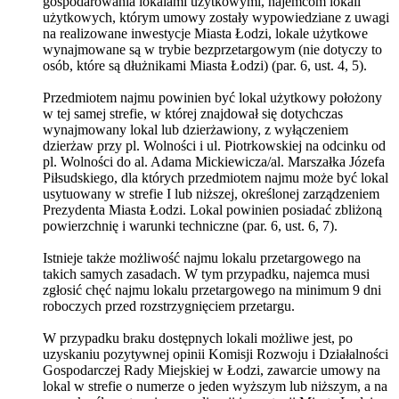
gospodarowania lokalami użytkowymi, najemcom lokali
użytkowych, którym umowy zostały wypowiedziane z uwagi
na realizowane inwestycje Miasta Łodzi, lokale użytkowe
wynajmowane są w trybie bezprzetargowym (nie dotyczy to
osób, które są dłużnikami Miasta Łodzi) (par. 6, ust. 4, 5).
Przedmiotem najmu powinien być lokal użytkowy położony
w tej samej strefie, w której znajdował się dotychczas
wynajmowany lokal lub dzierżawiony, z wyłączeniem
dzierżaw przy pl. Wolności i ul. Piotrkowskiej na odcinku od
pl. Wolności do al. Adama Mickiewicza/al. Marszałka Józefa
Piłsudskiego, dla których przedmiotem najmu może być lokal
usytuowany w strefie I lub niższej, określonej zarządzeniem
Prezydenta Miasta Łodzi. Lokal powinien posiadać zbliżoną
powierzchnię i warunki techniczne (par. 6, ust. 6, 7).
Istnieje także możliwość najmu lokalu przetargowego na
takich samych zasadach. W tym przypadku, najemca musi
zgłosić chęć najmu lokalu przetargowego na minimum 9 dni
roboczych przed rozstrzygnięciem przetargu.
W przypadku braku dostępnych lokali możliwe jest, po
uzyskaniu pozytywnej opinii Komisji Rozwoju i Działalności
Gospodarczej Rady Miejskiej w Łodzi, zawarcie umowy na
lokal w strefie o numerze o jeden wyższym lub niższym, a na