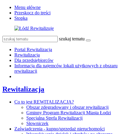
Menu główne
Przeskocz do treści
Stopka
szukaj tematu
Portal Rewitalizacja
Rewitalizacja
Dla przedsiębiorców
Informacja dla najemców lokali użytkowych z obszaru
rewitalizacji
Rewitalizacja
Co to jest REWITALIZACJA?
Obszar zdegradowany i obszar rewitalizacji
Gminny Program Rewitalizacji Miasta Łodzi
Specjalna Strefa Rewitalizacji
Słowniczek
Zaświadczenia - kupno/sprzedaż nieruchomości