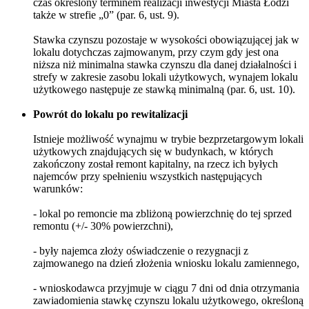
czas określony terminem realizacji inwestycji Miasta Łodzi
także w strefie „0” (par. 6, ust. 9).
Stawka czynszu pozostaje w wysokości obowiązującej jak w
lokalu dotychczas zajmowanym, przy czym gdy jest ona
niższa niż minimalna stawka czynszu dla danej działalności i
strefy w zakresie zasobu lokali użytkowych, wynajem lokalu
użytkowego następuje ze stawką minimalną (par. 6, ust. 10).
Powrót do lokalu po rewitalizacji
Istnieje możliwość wynajmu w trybie bezprzetargowym lokali
użytkowych znajdujących się w budynkach, w których
zakończony został remont kapitalny, na rzecz ich byłych
najemców przy spełnieniu wszystkich następujących
warunków:
- lokal po remoncie ma zbliżoną powierzchnię do tej sprzed
remontu (+/- 30% powierzchni),
- były najemca złoży oświadczenie o rezygnacji z
zajmowanego na dzień złożenia wniosku lokalu zamiennego,
- wnioskodawca przyjmuje w ciągu 7 dni od dnia otrzymania
zawiadomienia stawkę czynszu lokalu użytkowego, określoną