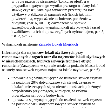
w trybie przetargu pisemnego (konkursu ofert), a w
przypadku negatywnego wyniku przetargu na dany lokal
stawkę czynszu, jaka była wynikiem przetargu na lokal
użytkowy o zbliżonych parametrach (takich jak m.in.
powierzchnia, wyposażenie techniczne, położenie w
budynku) (par. 6, ust. 13; Zarządzenie w sprawie
szczegółowych zasad wynajmu lokali użytkowych i zasad
kwalifikowania ich do poszczególnych trybów najmu, par. 3,
ust. 2, pkt. 7).
Wykaz lokali na stronie
Zarządu Lokali Miejskich
Informacja dla najemców lokali użytkowych przy
remontowanych drogach oraz dla najemców lokali użytkowych
w nieruchomościach, których elewacje frontowe objęto
remontem
(Zarządzenie w sprawie ustalenia podziału Miasta Łodzi
na strefy oraz stawek czynszu najmu za lokale użytkowe, par. 6):
upoważnia się wynajmujących do ustalenia stawek czynszu
na poziomie 20% dotychczasowych stawek czynszu w
lokalach mieszczących się w nieruchomościach położonych
bezpośrednio przy drogach, w miejscu, w którym
prowadzone są roboty budowlane,
upoważnia się wynajmujących do ustalenia stawek czynszu
na poziomie 50% dotychczasowych stawek czynszu w