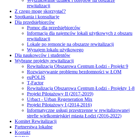
Wyszukiwanie działek i obrębów na obszarze
rewitalizacji
Z czego mogę skorzystać?
Spotkania i konsultacje
Dla przedsiębiorców
Pomoc dla przedsiębiorców
Informacja dla najemców lokali użytkowych z obszaru
rewitalizacji
Lokale po remoncie na obszarze rewitalizacji
Wynajem lokalu użytkowego
Dla naukowców i studentów
Wybrane projekty rewitalizacji
Rewitalizacja Obszarowa Centrum Łodzi - Projekt 9
Rozwiązywanie problemu bezdomności w ŁOM
euPOLIS
T-Factor
Rewitalizacja Obszarowa Centrum Łodzi - Projekty 1-8
Projekt Pilotażowy II (2017-2019)
Urbact - Urban Regeneration Mix
Projekt Pilotażowy I (2014-2016)
Informatyczne usługi przestrzenne w rewitalizowanej
strefie wielkomiejskiej miasta Łodzi (2016-2022)
Komitet Rewitalizacji
Partnerstwa lokalne
Kontakt