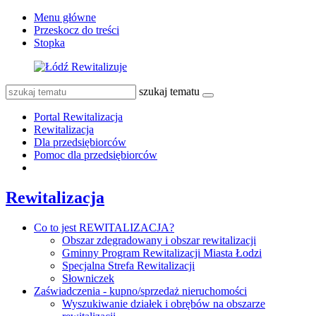
Menu główne
Przeskocz do treści
Stopka
szukaj tematu
Portal Rewitalizacja
Rewitalizacja
Dla przedsiębiorców
Pomoc dla przedsiębiorców
Rewitalizacja
Co to jest REWITALIZACJA?
Obszar zdegradowany i obszar rewitalizacji
Gminny Program Rewitalizacji Miasta Łodzi
Specjalna Strefa Rewitalizacji
Słowniczek
Zaświadczenia - kupno/sprzedaż nieruchomości
Wyszukiwanie działek i obrębów na obszarze