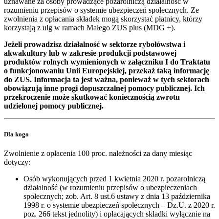
uznawane za osoby prowadzące pozarolniczą działalność w
rozumieniu przepisów o systemie ubezpieczeń społecznych. Ze
zwolnienia z opłacania składek mogą skorzystać płatnicy, którzy
korzystają z ulg w ramach Małego ZUS plus (MDG +).
Jeżeli prowadzisz działalność w sektorze rybołówstwa i
akwakultury lub w zakresie produkcji podstawowej
produktów rolnych wymienionych w załączniku I do Traktatu
o funkcjonowaniu Unii Europejskiej, przekaż taką informację
do ZUS. Informacja ta jest ważna, ponieważ w tych sektorach
obowiązują inne progi dopuszczalnej pomocy publicznej. Ich
przekroczenie może skutkować koniecznością zwrotu
udzielonej pomocy publicznej.
Dla kogo
Zwolnienie z opłacenia 100 proc. należności za dany miesiąc
dotyczy:
Osób wykonujących przed 1 kwietnia 2020 r. pozarolniczą
działalność (w rozumieniu przepisów o ubezpieczeniach
społecznych; zob. Art. 8 ust.6 ustawy z dnia 13 października
1998 r. o systemie ubezpieczeń społecznych – Dz.U. z 2020 r.
poz. 266 tekst jednolity) i opłacających składki wyłącznie na