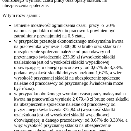
obniżonego wymiaru czasu pracy oraz opłaty składek na
ubezpieczenia społeczne.
W tym rozwiązaniu:
Istnienie możliwość ograniczenia czasu pracy o 20%
natomiast po takim obniżeniu pracownik powinien być
zatrudniony przynajmniej na 0,5 etatu,
w przypadku przestoju ekonomicznego maksymalna kwota
na pracownika wyniesie 1 300,00 zł brutto oraz składki na
ubezpieczenie społeczne należne od pracodawcy od
przyznanego świadczenia 233,09 zł (wysokość składki
uzależniona jest od wysokości składki wypadkowej
obowiązującej u danego pracodawcy: od 0,67% do 3,33%,
podana wysokość składki dotyczy poziomu 1,67%, a więc
wysokość przyznanej składki na ubezpieczenie społeczne
należne od pracodawcy od przyznanego świadczenia może
być różna),
w przypadku obniżonego wymiaru czasu pracy maksymalna
kwota na pracownika wyniesie 2 079,43 zł brutto oraz składki
na ubezpieczenie społeczne należne od pracodawcy od
przyznanego świadczenia 372,84 zł (wysokość składki
uzależniona jest od wysokości składki wypadkowej
obowiązującej u danego pracodawcy: od 0,67% do 3,33%), a
więc wysokość przyznanej składki na ubezpieczenie
społeczne należne od pracodawcy od przyznanego