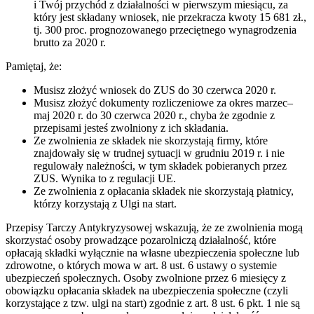
i Twój przychód z działalności w pierwszym miesiącu, za
który jest składany wniosek, nie przekracza kwoty 15 681 zł.,
tj. 300 proc. prognozowanego przeciętnego wynagrodzenia
brutto za 2020 r.
Pamiętaj, że:
Musisz złożyć wniosek do ZUS do 30 czerwca 2020 r.
Musisz złożyć dokumenty rozliczeniowe za okres marzec–
maj 2020 r. do 30 czerwca 2020 r., chyba że zgodnie z
przepisami jesteś zwolniony z ich składania.
Ze zwolnienia ze składek nie skorzystają firmy, które
znajdowały się w trudnej sytuacji w grudniu 2019 r. i nie
regulowały należności, w tym składek pobieranych przez
ZUS. Wynika to z regulacji UE.
Ze zwolnienia z opłacania składek nie skorzystają płatnicy,
którzy korzystają z Ulgi na start.
Przepisy Tarczy Antykryzysowej wskazują, że ze zwolnienia mogą
skorzystać osoby prowadzące pozarolniczą działalność, które
opłacają składki wyłącznie na własne ubezpieczenia społeczne lub
zdrowotne, o których mowa w art. 8 ust. 6 ustawy o systemie
ubezpieczeń społecznych. Osoby zwolnione przez 6 miesięcy z
obowiązku opłacania składek na ubezpieczenia społeczne (czyli
korzystające z tzw. ulgi na start) zgodnie z art. 8 ust. 6 pkt. 1 nie są