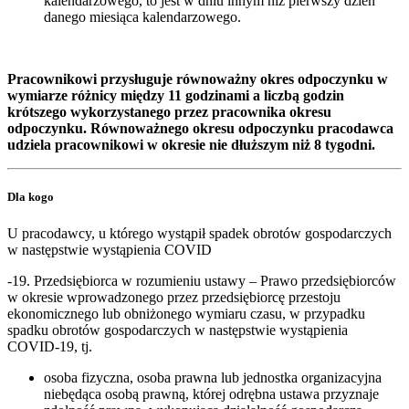
kalendarzowego, to jest w dniu innym niż pierwszy dzień
danego miesiąca kalendarzowego.
Pracownikowi przysługuje równoważny okres odpoczynku w
wymiarze różnicy między 11 godzinami a liczbą godzin
krótszego wykorzystanego przez pracownika okresu
odpoczynku. Równoważnego okresu odpoczynku pracodawca
udziela pracownikowi w okresie nie dłuższym niż 8 tygodni.
Dla kogo
U pracodawcy, u którego wystąpił spadek obrotów gospodarczych
w następstwie wystąpienia COVID
-19. Przedsiębiorca w rozumieniu ustawy – Prawo przedsiębiorców
w okresie wprowadzonego przez przedsiębiorcę przestoju
ekonomicznego lub obniżonego wymiaru czasu, w przypadku
spadku obrotów gospodarczych w następstwie wystąpienia
COVID-19, tj.
osoba fizyczna, osoba prawna lub jednostka organizacyjna
niebędąca osobą prawną, której odrębna ustawa przyznaje