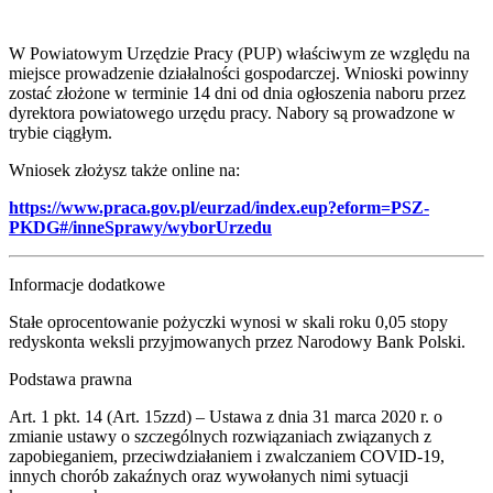
W Powiatowym Urzędzie Pracy (PUP) właściwym ze względu na
miejsce prowadzenie działalności gospodarczej. Wnioski powinny
zostać złożone w terminie 14 dni od dnia ogłoszenia naboru przez
dyrektora powiatowego urzędu pracy. Nabory są prowadzone w
trybie ciągłym.
Wniosek złożysz także online na:
https://www.praca.gov.pl/eurzad/index.eup?eform=PSZ-
PKDG#/inneSprawy/wyborUrzedu
Informacje dodatkowe
Stałe oprocentowanie pożyczki wynosi w skali roku 0,05 stopy
redyskonta weksli przyjmowanych przez Narodowy Bank Polski.
Podstawa prawna
Art. 1 pkt. 14 (Art. 15zzd) – Ustawa z dnia 31 marca 2020 r. o
zmianie ustawy o szczególnych rozwiązaniach związanych z
zapobieganiem, przeciwdziałaniem i zwalczaniem COVID-19,
innych chorób zakaźnych oraz wywołanych nimi sytuacji