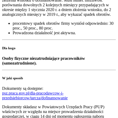
złożenia wniosku o dofinansowanie. Musi istnieć możliwość
porównania dowolnych 2 kolejnych miesięcy przypadających w
okresie między 1 stycznia 2020 r. a dniem złożenia wniosku, do 2
analogicznych miesięcy w 2019 r., aby wykazać spadek obrotów.
procentowy spadek obrotów firmy wyniósł odpowiednio: 30
proc., 50 proc., 80 proc.
Prowadzona działalność jest aktywna.
Dla kogo
Osoby fizyczne niezatrudniające pracowników
(samozatrudnione).
W jaki sposób
Dokumenty są dostępne:
psz.praca.gov.pl/dla-pracodawcow-i-
przedsiebiorcow/tarcza/dofinansowanie
Dokumenty składasz w Powiatowych Urzędach Pracy (PUP)
właściwych ze względu na miejsce prowadzenia działalności
gospodarczej, w ciągu 14 dni od momentu ogłoszenia naboru