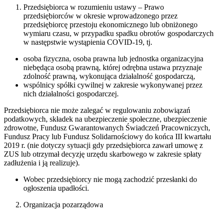
Przedsiębiorca w rozumieniu ustawy – Prawo
przedsiębiorców w okresie wprowadzonego przez
przedsiębiorcę przestoju ekonomicznego lub obniżonego
wymiaru czasu, w przypadku spadku obrotów gospodarczych
w następstwie wystąpienia COVID-19, tj.
osoba fizyczna, osoba prawna lub jednostka organizacyjna
niebędąca osobą prawną, której odrębna ustawa przyznaje
zdolność prawną, wykonująca działalność gospodarczą,
wspólnicy spółki cywilnej w zakresie wykonywanej przez
nich działalności gospodarczej.
Przedsiębiorca nie może zalegać w regulowaniu zobowiązań
podatkowych, składek na ubezpieczenie społeczne, ubezpieczenie
zdrowotne, Fundusz Gwarantowanych Świadczeń Pracowniczych,
Fundusz Pracy lub Fundusz Solidarnościowy do końca III kwartału
2019 r. (nie dotyczy sytuacji gdy przedsiębiorca zawarł umowę z
ZUS lub otrzymał decyzję urzędu skarbowego w zakresie spłaty
zadłużenia i ją realizuje).
Wobec przedsiębiorcy nie mogą zachodzić przesłanki do
ogłoszenia upadłości.
Organizacja pozarządowa