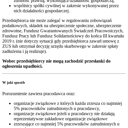
zdolność prawną, wykonująca działalność gospodarczą,
wspólnicy spółki cywilnej w zakresie wykonywanej przez
nich działalności gospodarczej.
Przedsiębiorca nie może zalegać w regulowaniu zobowiązań
podatkowych, składek na ubezpieczenie społeczne, ubezpieczenie
zdrowotne, Fundusz Gwarantowanych Świadczeń Pracowniczych,
Fundusz Pracy lub Fundusz Solidarnościowy do końca III kwartału
2019 r. (nie dotyczy sytuacji gdy przedsiębiorca zawarł umowę z
ZUS lub otrzymał decyzję urzędu skarbowego w zakresie spłaty
zadłużenia i ją realizuje).
Wobec przedsiębiorcy nie mogą zachodzić przesłanki do
ogłoszenia upadłości.
W jaki sposób
Porozumienie zawiera pracodawca oraz:
organizacje związkowe z których każda zrzesza co najmniej
5% pracowników zatrudnionych u pracodawcy,
organizacje związkowe jeżeli u pracodawcy nie działają
reprezentatywne zakładowe organizacje związkowe
zrzeszające co najmniej 5% pracowników zatrudnionych u