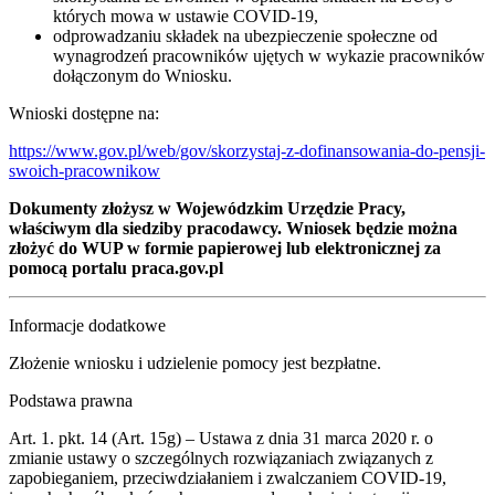
których mowa w ustawie COVID-19,
odprowadzaniu składek na ubezpieczenie społeczne od
wynagrodzeń pracowników ujętych w wykazie pracowników
dołączonym do Wniosku.
Wnioski dostępne na:
https://www.gov.pl/web/gov/skorzystaj-z-dofinansowania-do-pensji-
swoich-pracownikow
Dokumenty złożysz w Wojewódzkim Urzędzie Pracy,
właściwym dla siedziby pracodawcy. Wniosek będzie można
złożyć do WUP w formie papierowej lub elektronicznej za
pomocą portalu praca.gov.pl
Informacje dodatkowe
Złożenie wniosku i udzielenie pomocy jest bezpłatne.
Podstawa prawna
Art. 1. pkt. 14 (Art. 15g) – Ustawa z dnia 31 marca 2020 r. o
zmianie ustawy o szczególnych rozwiązaniach związanych z
zapobieganiem, przeciwdziałaniem i zwalczaniem COVID-19,