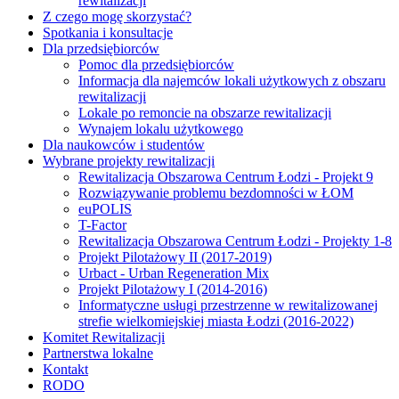
rewitalizacji
Z czego mogę skorzystać?
Spotkania i konsultacje
Dla przedsiębiorców
Pomoc dla przedsiębiorców
Informacja dla najemców lokali użytkowych z obszaru
rewitalizacji
Lokale po remoncie na obszarze rewitalizacji
Wynajem lokalu użytkowego
Dla naukowców i studentów
Wybrane projekty rewitalizacji
Rewitalizacja Obszarowa Centrum Łodzi - Projekt 9
Rozwiązywanie problemu bezdomności w ŁOM
euPOLIS
T-Factor
Rewitalizacja Obszarowa Centrum Łodzi - Projekty 1-8
Projekt Pilotażowy II (2017-2019)
Urbact - Urban Regeneration Mix
Projekt Pilotażowy I (2014-2016)
Informatyczne usługi przestrzenne w rewitalizowanej
strefie wielkomiejskiej miasta Łodzi (2016-2022)
Komitet Rewitalizacji
Partnerstwa lokalne
Kontakt
RODO