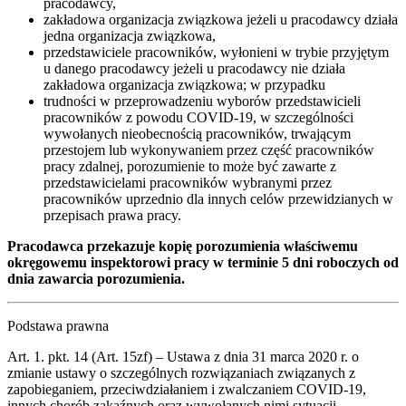
pracodawcy,
zakładowa organizacja związkowa jeżeli u pracodawcy działa
jedna organizacja związkowa,
przedstawiciele pracowników, wyłonieni w trybie przyjętym
u danego pracodawcy jeżeli u pracodawcy nie działa
zakładowa organizacja związkowa; w przypadku
trudności w przeprowadzeniu wyborów przedstawicieli
pracowników z powodu COVID-19, w szczególności
wywołanych nieobecnością pracowników, trwającym
przestojem lub wykonywaniem przez część pracowników
pracy zdalnej, porozumienie to może być zawarte z
przedstawicielami pracowników wybranymi przez
pracowników uprzednio dla innych celów przewidzianych w
przepisach prawa pracy.
Pracodawca przekazuje kopię porozumienia właściwemu
okręgowemu inspektorowi pracy w terminie 5 dni roboczych od
dnia zawarcia porozumienia.
Podstawa prawna
Art. 1. pkt. 14 (Art. 15zf) – Ustawa z dnia 31 marca 2020 r. o
zmianie ustawy o szczególnych rozwiązaniach związanych z
zapobieganiem, przeciwdziałaniem i zwalczaniem COVID-19,
innych chorób zakaźnych oraz wywołanych nimi sytuacji