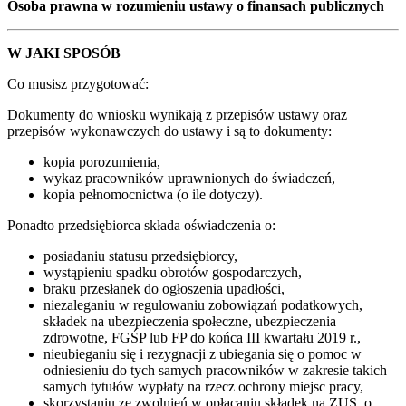
Osoba prawna w rozumieniu ustawy o finansach publicznych
W JAKI SPOSÓB
Co musisz przygotować:
Dokumenty do wniosku wynikają z przepisów ustawy oraz
przepisów wykonawczych do ustawy i są to dokumenty:
kopia porozumienia,
wykaz pracowników uprawnionych do świadczeń,
kopia pełnomocnictwa (o ile dotyczy).
Ponadto przedsiębiorca składa oświadczenia o:
posiadaniu statusu przedsiębiorcy,
wystąpieniu spadku obrotów gospodarczych,
braku przesłanek do ogłoszenia upadłości,
niezaleganiu w regulowaniu zobowiązań podatkowych,
składek na ubezpieczenia społeczne, ubezpieczenia
zdrowotne, FGŚP lub FP do końca III kwartału 2019 r.,
nieubieganiu się i rezygnacji z ubiegania się o pomoc w
odniesieniu do tych samych pracowników w zakresie takich
samych tytułów wypłaty na rzecz ochrony miejsc pracy,
skorzystaniu ze zwolnień w opłacaniu składek na ZUS, o