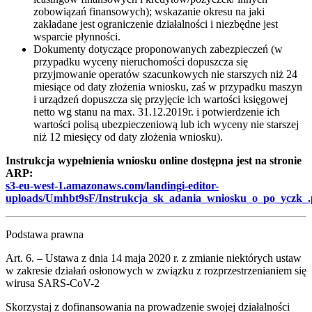
zobowiązań finansowych); wskazanie okresu na jaki
zakładane jest ograniczenie działalności i niezbędne jest
wsparcie płynności.
Dokumenty dotyczące proponowanych zabezpieczeń (w
przypadku wyceny nieruchomości dopuszcza się
przyjmowanie operatów szacunkowych nie starszych niż 24
miesiące od daty złożenia wniosku, zaś w przypadku maszyn
i urządzeń dopuszcza się przyjęcie ich wartości księgowej
netto wg stanu na max. 31.12.2019r. i potwierdzenie ich
wartości polisą ubezpieczeniową lub ich wyceny nie starszej
niż 12 miesięcy od daty złożenia wniosku).
Instrukcja wypełnienia wniosku online dostępna jest na stronie
ARP:
s3-eu-west-1.amazonaws.com/landingi-editor-
uploads/Umhbt9sF/Instrukcja_sk_adania_wniosku_o_po_yczk_.
Podstawa prawna
Art. 6. – Ustawa z dnia 14 maja 2020 r. z zmianie niektórych ustaw
w zakresie działań osłonowych w związku z rozprzestrzenianiem się
wirusa SARS-CoV-2
Skorzystaj z dofinansowania na prowadzenie swojej działalności