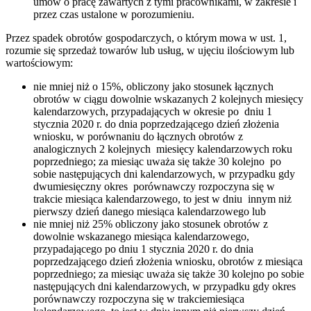
umów o pracę zawartych z tymi pracownikami, w zakresie i
przez czas ustalone w porozumieniu.
Przez spadek obrotów gospodarczych, o którym mowa w ust. 1,
rozumie się sprzedaż towarów lub usług, w ujęciu ilościowym lub
wartościowym:
nie mniej niż o 15%, obliczony jako stosunek łącznych
obrotów w ciągu dowolnie wskazanych 2 kolejnych miesięcy
kalendarzowych, przypadających w okresie po dniu 1
stycznia 2020 r. do dnia poprzedzającego dzień złożenia
wniosku, w porównaniu do łącznych obrotów z
analogicznych 2 kolejnych miesięcy kalendarzowych roku
poprzedniego; za miesiąc uważa się także 30 kolejno po
sobie następujących dni kalendarzowych, w przypadku gdy
dwumiesięczny okres porównawczy rozpoczyna się w
trakcie miesiąca kalendarzowego, to jest w dniu innym niż
pierwszy dzień danego miesiąca kalendarzowego lub
nie mniej niż 25% obliczony jako stosunek obrotów z
dowolnie wskazanego miesiąca kalendarzowego,
przypadającego po dniu 1 stycznia 2020 r. do dnia
poprzedzającego dzień złożenia wniosku, obrotów z miesiąca
poprzedniego; za miesiąc uważa się także 30 kolejno po sobie
następujących dni kalendarzowych, w przypadku gdy okres
porównawczy rozpoczyna się w trakciemiesiąca