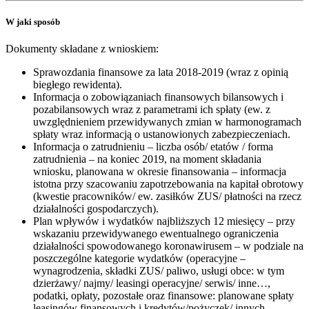
W jaki sposób
Dokumenty składane z wnioskiem:
Sprawozdania finansowe za lata 2018-2019 (wraz z opinią
biegłego rewidenta).
Informacja o zobowiązaniach finansowych bilansowych i
pozabilansowych wraz z parametrami ich spłaty (ew. z
uwzględnieniem przewidywanych zmian w harmonogramach
spłaty wraz informacją o ustanowionych zabezpieczeniach.
Informacja o zatrudnieniu – liczba osób/ etatów / forma
zatrudnienia – na koniec 2019, na moment składania
wniosku, planowana w okresie finansowania – informacja
istotna przy szacowaniu zapotrzebowania na kapitał obrotowy
(kwestie pracowników/ ew. zasiłków ZUS/ płatności na rzecz
działalności gospodarczych).
Plan wpływów i wydatków najbliższych 12 miesięcy – przy
wskazaniu przewidywanego ewentualnego ograniczenia
działalności spowodowanego koronawirusem – w podziale na
poszczególne kategorie wydatków (operacyjne –
wynagrodzenia, składki ZUS/ paliwo, usługi obce: w tym
dzierżawy/ najmy/ leasingi operacyjne/ serwis/ inne…,
podatki, opłaty, pozostałe oraz finansowe: planowane spłaty
leasingów finansowych i kredytów/pożyczek/ innych