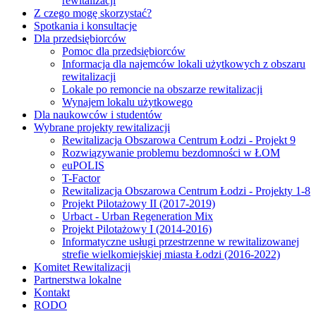
rewitalizacji
Z czego mogę skorzystać?
Spotkania i konsultacje
Dla przedsiębiorców
Pomoc dla przedsiębiorców
Informacja dla najemców lokali użytkowych z obszaru
rewitalizacji
Lokale po remoncie na obszarze rewitalizacji
Wynajem lokalu użytkowego
Dla naukowców i studentów
Wybrane projekty rewitalizacji
Rewitalizacja Obszarowa Centrum Łodzi - Projekt 9
Rozwiązywanie problemu bezdomności w ŁOM
euPOLIS
T-Factor
Rewitalizacja Obszarowa Centrum Łodzi - Projekty 1-8
Projekt Pilotażowy II (2017-2019)
Urbact - Urban Regeneration Mix
Projekt Pilotażowy I (2014-2016)
Informatyczne usługi przestrzenne w rewitalizowanej
strefie wielkomiejskiej miasta Łodzi (2016-2022)
Komitet Rewitalizacji
Partnerstwa lokalne
Kontakt
RODO