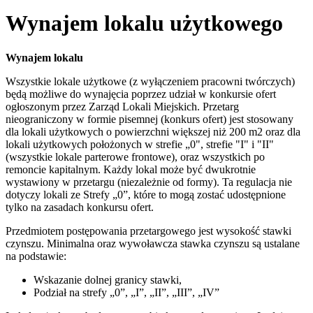
Wynajem lokalu użytkowego
Wynajem lokalu
Wszystkie lokale użytkowe (z wyłączeniem pracowni twórczych)
będą możliwe do wynajęcia poprzez udział w konkursie ofert
ogłoszonym przez Zarząd Lokali Miejskich. Przetarg
nieograniczony w formie pisemnej (konkurs ofert) jest stosowany
dla lokali użytkowych o powierzchni większej niż 200 m2 oraz dla
lokali użytkowych położonych w strefie „0", strefie "I" i "II"
(wszystkie lokale parterowe frontowe), oraz wszystkich po
remoncie kapitalnym. Każdy lokal może być dwukrotnie
wystawiony w przetargu (niezależnie od formy). Ta regulacja nie
dotyczy lokali ze Strefy „0”, które to mogą zostać udostępnione
tylko na zasadach konkursu ofert.
Przedmiotem postępowania przetargowego jest wysokość stawki
czynszu. Minimalna oraz wywoławcza stawka czynszu są ustalane
na podstawie:
Wskazanie dolnej granicy stawki,
Podział na strefy „0”, „I”, „II”, „III”, „IV”