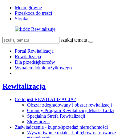
Menu główne
Przeskocz do treści
Stopka
szukaj tematu
Portal Rewitalizacja
Rewitalizacja
Dla przedsiębiorców
Wynajem lokalu użytkowego
Rewitalizacja
Co to jest REWITALIZACJA?
Obszar zdegradowany i obszar rewitalizacji
Gminny Program Rewitalizacji Miasta Łodzi
Specjalna Strefa Rewitalizacji
Słowniczek
Zaświadczenia - kupno/sprzedaż nieruchomości
Wyszukiwanie działek i obrębów na obszarze