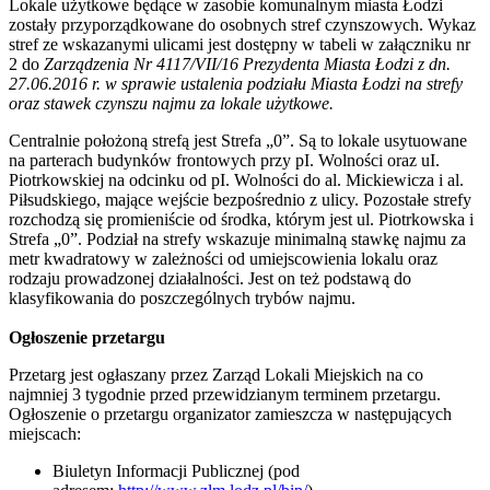
Lokale użytkowe będące w zasobie komunalnym miasta Łodzi
zostały przyporządkowane do osobnych stref czynszowych. Wykaz
stref ze wskazanymi ulicami jest dostępny w tabeli w załączniku nr
2 do
Zarządzenia Nr 4117/VII/16 Prezydenta Miasta Łodzi z dn.
27.06.2016 r. w sprawie ustalenia podziału Miasta Łodzi na strefy
oraz stawek czynszu najmu za lokale użytkowe.
Centralnie położoną strefą jest Strefa „0”. Są to lokale usytuowane
na parterach budynków frontowych przy pI. Wolności oraz uI.
Piotrkowskiej na odcinku od pI. Wolności do al. Mickiewicza i al.
Piłsudskiego, mające wejście bezpośrednio z ulicy. Pozostałe strefy
rozchodzą się promieniście od środka, którym jest ul. Piotrkowska i
Strefa „0”. Podział na strefy wskazuje minimalną stawkę najmu za
metr kwadratowy w zależności od umiejscowienia lokalu oraz
rodzaju prowadzonej działalności. Jest on też podstawą do
klasyfikowania do poszczególnych trybów najmu.
Ogłoszenie przetargu
Przetarg jest ogłaszany przez Zarząd Lokali Miejskich na co
najmniej 3 tygodnie przed przewidzianym terminem przetargu.
Ogłoszenie o przetargu organizator zamieszcza w następujących
miejscach:
Biuletyn Informacji Publicznej (pod