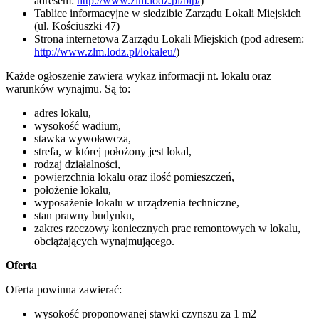
adresem:
http://www.zlm.lodz.pl/bip/
)
Tablice informacyjne w siedzibie Zarządu Lokali Miejskich
(ul. Kościuszki 47)
Strona internetowa Zarządu Lokali Miejskich (pod adresem:
http://www.zlm.lodz.pl/lokaleu/
)
Każde ogłoszenie zawiera wykaz informacji nt. lokalu oraz
warunków wynajmu. Są to:
adres lokalu,
wysokość wadium,
stawka wywoławcza,
strefa, w której położony jest lokal,
rodzaj działalności,
powierzchnia lokalu oraz ilość pomieszczeń,
położenie lokalu,
wyposażenie lokalu w urządzenia techniczne,
stan prawny budynku,
zakres rzeczowy koniecznych prac remontowych w lokalu,
obciążających wynajmującego.
Oferta
Oferta powinna zawierać:
wysokość proponowanej stawki czynszu za 1 m2