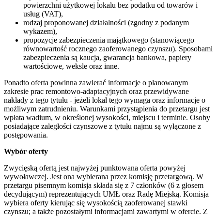
powierzchni użytkowej lokalu bez podatku od towarów i
usług (VAT),
rodzaj proponowanej działalności (zgodny z podanym
wykazem),
propozycje zabezpieczenia majątkowego (stanowiącego
równowartość rocznego zaoferowanego czynszu). Sposobami
zabezpieczenia są kaucja, gwarancja bankowa, papiery
wartościowe, weksle oraz inne.
Ponadto oferta powinna zawierać informacje o planowanym
zakresie prac remontowo-adaptacyjnych oraz przewidywane
nakłady z tego tytułu - jeżeli lokal tego wymaga oraz informacje o
możliwym zatrudnieniu. Warunkami przystąpienia do przetargu jest
wpłata wadium, w określonej wysokości, miejscu i terminie. Osoby
posiadające zaległości czynszowe z tytułu najmu są wyłączone z
postępowania.
Wybór oferty
Zwycięską ofertą jest najwyżej punktowana oferta powyżej
wywoławczej. Jest ona wybierana przez komisję przetargową. W
przetargu pisemnym komisja składa się z 7 członków (6 z głosem
decydującym) reprezentujących UMŁ oraz Radę Miejską. Komisja
wybiera oferty kierując się wysokością zaoferowanej stawki
czynszu; a także pozostałymi informacjami zawartymi w ofercie. Z