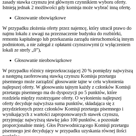
zasady stawka czynszu jest głównym czynnikiem wyboru oferty.
Istnieją jednak 2 możliwości gdy komisja może wybrać inną ofertę.
Głosowanie obowiązkowe
W przypadku złożenia oferty przez najemcę, który utracił prawo do
najmu lokalu z uwagi na przeznaczenie budynku do rozbiórki,
remontu kapitalnego lub przekazania zarządu nieruchomością innym
podmiotom, a nie zalegał z opłatami czynszowymi (z wyłączeniem
lokali ze strefy „0”),
Głosowanie nieobowiązkowe
W przypadku różnicy nieprzekraczającej 20 % pomiędzy najwyższą
a następną zaoferowaną stawką czynszu Komisja przetargu
pisemnego może zarządzić głosowanie tajne w celu wyłonienia
najlepszej oferty. W głosowaniu tajnym każdy z członków Komisji
przetargu pisemnego ma do dyspozycji po 5 punktów, które
rozdziela między rozstrzygane oferty. O wyłonieniu najlepszej
oferty decyduje najwyższa suma punktów, składająca się z
przydzielonych przez członków Komisji przetargu pisemnego i
wynikających z wartości zaproponowanych stawek czynszu,
przyjmując najwyższą stawkę jako 100 punktów, a pozostałe
proporcjonalnie mniej. Głos Przewodniczącego Komisji przetargu
pisemnego jest decydujący w przypadku uzyskania równej ilości