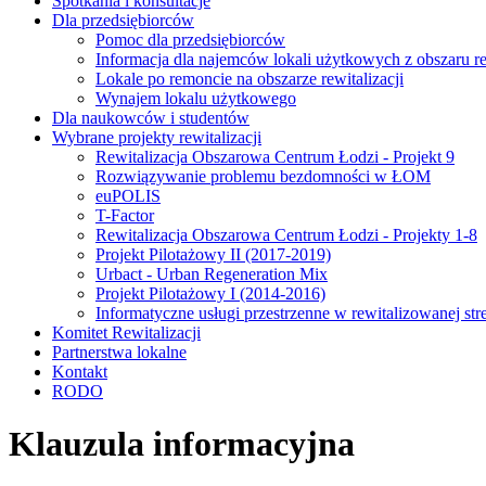
Spotkania i konsultacje
Dla przedsiębiorców
Pomoc dla przedsiębiorców
Informacja dla najemców lokali użytkowych z obszaru rew
Lokale po remoncie na obszarze rewitalizacji
Wynajem lokalu użytkowego
Dla naukowców i studentów
Wybrane projekty rewitalizacji
Rewitalizacja Obszarowa Centrum Łodzi - Projekt 9
Rozwiązywanie problemu bezdomności w ŁOM
euPOLIS
T-Factor
Rewitalizacja Obszarowa Centrum Łodzi - Projekty 1-8
Projekt Pilotażowy II (2017-2019)
Urbact - Urban Regeneration Mix
Projekt Pilotażowy I (2014-2016)
Informatyczne usługi przestrzenne w rewitalizowanej str
Komitet Rewitalizacji
Partnerstwa lokalne
Kontakt
RODO
Klauzula informacyjna