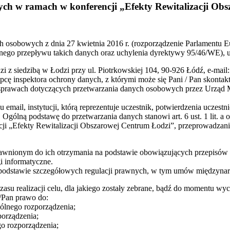
ych w ramach w konferencji „Efekty Rewitalizacji Ob
nych osobowych z dnia 27 kwietnia 2016 r. (rozporządzenie Parlament
ego przepływu takich danych oraz uchylenia dyrektywy 95/46/WE), u
 z siedzibą w Łodzi przy ul. Piotrkowskiej 104, 90-926 Łódź, e-mail
pcę inspektora ochrony danych, z którymi może się Pani / Pan skonta
 sprawach dotyczących przetwarzania danych osobowych przez Urząd M
email, instytucji, którą reprezentuje uczestnik, potwierdzenia uczes
gólną podstawę do przetwarzania danych stanowi art. 6 ust. 1 lit. a o
cji „Efekty Rewitalizacji Obszarowej Centrum Łodzi”, przeprowadzani
wnionym do ich otrzymania na podstawie obowiązujących przepisów 
 informatyczne.
 podstawie szczegółowych regulacji prawnych, w tym umów międzyna
 realizacji celu, dla jakiego zostały zebrane, bądź do momentu wyc
/Pan prawo do:
gólnego rozporządzenia;
porządzenia;
go rozporządzenia;