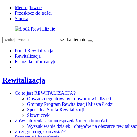
Menu główne
Przeskocz do treści
Stopka
szukaj tematu
Portal Rewitalizacja
Rewitalizacja
Klauzula informacyjna
Rewitalizacja
Co to jest REWITALIZACJA?
Obszar zdegradowany i obszar rewitalizacji
Gminny Program Rewitalizacji Miasta Łodzi
Specjalna Strefa Rewitalizacji
Słowniczek
Zaświadczenia - kupno/sprzedaż nieruchomości
Wyszukiwanie działek i obrębów na obszarze rewitalizac
Z czego mogę skorzystać?