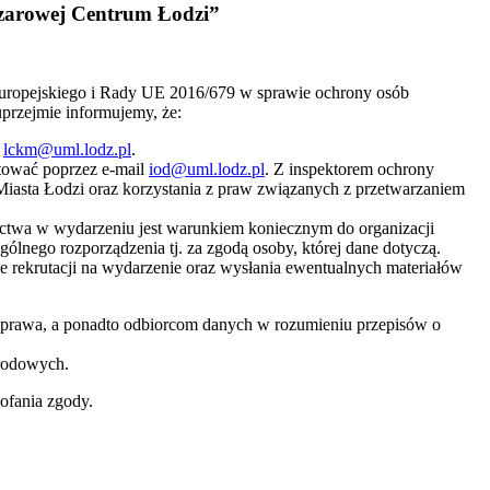
szarowej Centrum Łodzi”
u Europejskiego i Rady UE 2016/679 w sprawie ochrony osób
przejmie informujemy, że:
:
lckm@uml.lodz.pl
.
ktować poprzez e-mail
iod@uml.lodz.pl
. Z inspektorem ochrony
iasta Łodzi oraz korzystania z praw związanych z przetwarzaniem
tnictwa w wydarzeniu jest warunkiem koniecznym do organizacji
gólnego rozporządzenia tj. za zgodą osoby, której dane dotyczą.
e rekrutacji na wydarzenie oraz wysłania ewentualnych materiałów
prawa, a ponadto odbiorcom danych w rozumieniu przepisów o
rodowych.
ofania zgody.