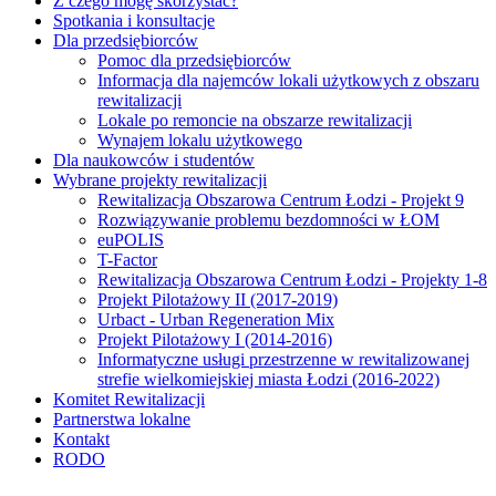
Z czego mogę skorzystać?
Spotkania i konsultacje
Dla przedsiębiorców
Pomoc dla przedsiębiorców
Informacja dla najemców lokali użytkowych z obszaru
rewitalizacji
Lokale po remoncie na obszarze rewitalizacji
Wynajem lokalu użytkowego
Dla naukowców i studentów
Wybrane projekty rewitalizacji
Rewitalizacja Obszarowa Centrum Łodzi - Projekt 9
Rozwiązywanie problemu bezdomności w ŁOM
euPOLIS
T-Factor
Rewitalizacja Obszarowa Centrum Łodzi - Projekty 1-8
Projekt Pilotażowy II (2017-2019)
Urbact - Urban Regeneration Mix
Projekt Pilotażowy I (2014-2016)
Informatyczne usługi przestrzenne w rewitalizowanej
strefie wielkomiejskiej miasta Łodzi (2016-2022)
Komitet Rewitalizacji
Partnerstwa lokalne
Kontakt
RODO