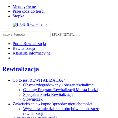
Menu główne
Przeskocz do treści
Stopka
szukaj tematu
Portal Rewitalizacja
Rewitalizacja
Klauzula informacyjna
Rewitalizacja
Co to jest REWITALIZACJA?
Obszar zdegradowany i obszar rewitalizacji
Gminny Program Rewitalizacji Miasta Łodzi
Specjalna Strefa Rewitalizacji
Słowniczek
Zaświadczenia - kupno/sprzedaż nieruchomości
Wyszukiwanie działek i obrębów na obszarze
rewitalizacji