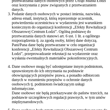
przetwarzania danych osobowych przez Urząd Miasta Łodzi
oraz korzystania z praw związanych z przetwarzaniem
danych.
Podanie danych osobowych w postaci imienia, nazwiska,
adresu email, instytucji, którą reprezentuje uczestnik,
potwierdzenia uczestnictwa w wydarzeniu jest warunkiem
koniecznym do organizacji konferencji „Efekty Rewitalizacji
Obszarowej Centrum Łodzi”. Ogólną podstawę do
przetwarzania danych stanowi art. 6 ust. 1 lit. a ogólnego
rozporządzenia tj. za zgodą osoby, której dane dotyczą.
Pani/Pana dane będą przetwarzane w celu organizacji
konferencji „Efekty Rewitalizacji Obszarowej Centrum
Łodzi”, przeprowadzanie rekrutacji na wydarzenie oraz
wysłania ewentualnych materiałów pokonferencyjnych.
Dane osobowe mogą być udostępniane innym podmiotom,
uprawnionym do ich otrzymania na podstawie
obowiązujących przepisów prawa, a ponadto odbiorcom
danych w rozumieniu przepisów o ochronie danych
osobowych tj. podmiotom świadczącym usługi
informatyczne.
Dane osobowe nie będą przekazywane do państw trzecich, na
podstawie szczegółowych regulacji prawnych, w tym umów
międzynarodowych.