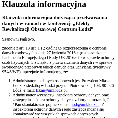
Klauzula informacyjna
Klauzula informacyjna dotycząca przetwarzania
danych w ramach w konferencji „Efekty
Rewitalizacji Obszarowej Centrum Łodzi”
Szanowni Państwo,
zgodnie z art. 13 ust. 1 i 2 ogólnego rozporządzenia o ochronie
danych osobowych z dnia 27 kwietnia 2016 r. (rozporządzenie
Parlamentu Europejskiego i Rady UE 2016/679 w sprawie ochrony
osób fizycznych w związku z przetwarzaniem danych i w sprawie
swobodnego przepływu takich danych oraz uchylenia dyrektywy
95/46/WE), uprzejmie informujemy, że:
Administratorem danych osobowych jest Prezydent Miasta
Łodzi z siedzibą w Łodzi przy ul. Piotrkowskiej 104, 90-926
Łódź, e-mail:
lckm@uml.lodz.pl
.
Administrator wyznaczył inspektora ochrony danych oraz
zastępcę inspektora ochrony danych, z którymi może się Pani
/ Pan skontaktować poprzez e-mail
iod@uml.lodz.pl
. Z
inspektorem ochrony danych i jego zastępcą można się
kontaktować we wszystkich sprawach dotyczących