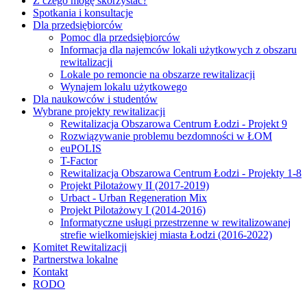
Z czego mogę skorzystać?
Spotkania i konsultacje
Dla przedsiębiorców
Pomoc dla przedsiębiorców
Informacja dla najemców lokali użytkowych z obszaru
rewitalizacji
Lokale po remoncie na obszarze rewitalizacji
Wynajem lokalu użytkowego
Dla naukowców i studentów
Wybrane projekty rewitalizacji
Rewitalizacja Obszarowa Centrum Łodzi - Projekt 9
Rozwiązywanie problemu bezdomności w ŁOM
euPOLIS
T-Factor
Rewitalizacja Obszarowa Centrum Łodzi - Projekty 1-8
Projekt Pilotażowy II (2017-2019)
Urbact - Urban Regeneration Mix
Projekt Pilotażowy I (2014-2016)
Informatyczne usługi przestrzenne w rewitalizowanej
strefie wielkomiejskiej miasta Łodzi (2016-2022)
Komitet Rewitalizacji
Partnerstwa lokalne
Kontakt
RODO