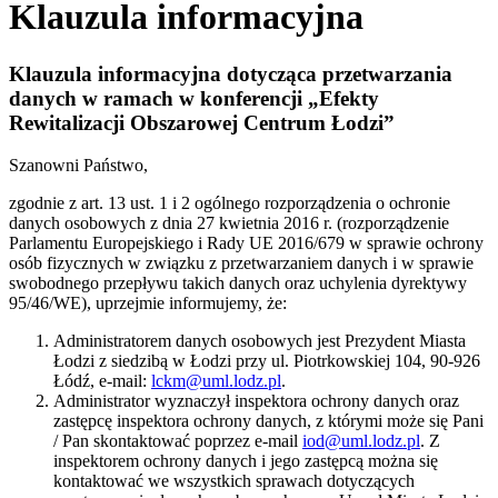
Klauzula informacyjna
Klauzula informacyjna dotycząca przetwarzania
danych w ramach w konferencji „Efekty
Rewitalizacji Obszarowej Centrum Łodzi”
Szanowni Państwo,
zgodnie z art. 13 ust. 1 i 2 ogólnego rozporządzenia o ochronie
danych osobowych z dnia 27 kwietnia 2016 r. (rozporządzenie
Parlamentu Europejskiego i Rady UE 2016/679 w sprawie ochrony
osób fizycznych w związku z przetwarzaniem danych i w sprawie
swobodnego przepływu takich danych oraz uchylenia dyrektywy
95/46/WE), uprzejmie informujemy, że:
Administratorem danych osobowych jest Prezydent Miasta
Łodzi z siedzibą w Łodzi przy ul. Piotrkowskiej 104, 90-926
Łódź, e-mail:
lckm@uml.lodz.pl
.
Administrator wyznaczył inspektora ochrony danych oraz
zastępcę inspektora ochrony danych, z którymi może się Pani
/ Pan skontaktować poprzez e-mail
iod@uml.lodz.pl
. Z
inspektorem ochrony danych i jego zastępcą można się
kontaktować we wszystkich sprawach dotyczących