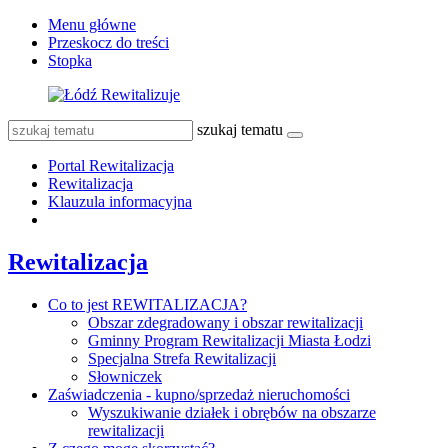
Menu główne
Przeskocz do treści
Stopka
szukaj tematu
Portal Rewitalizacja
Rewitalizacja
Klauzula informacyjna
Rewitalizacja
Co to jest REWITALIZACJA?
Obszar zdegradowany i obszar rewitalizacji
Gminny Program Rewitalizacji Miasta Łodzi
Specjalna Strefa Rewitalizacji
Słowniczek
Zaświadczenia - kupno/sprzedaż nieruchomości
Wyszukiwanie działek i obrębów na obszarze
rewitalizacji