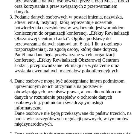
przetwarzania danych osobowych przez Urząd Miasta Łodzi
oraz korzystania z praw związanych z przetwarzaniem
danych.
Podanie danych osobowych w postaci imienia, nazwiska,
adresu email, instytucji, którą reprezentuje uczestnik,
potwierdzenia uczestnictwa w wydarzeniu jest warunkiem
koniecznym do organizacji konferencji „Efekty Rewitalizacji
Obszarowej Centrum Łodzi”. Ogólną podstawę do
przetwarzania danych stanowi art. 6 ust. 1 lit. a ogólnego
rozporządzenia tj. za zgodą osoby, której dane dotyczą.
Pani/Pana dane będą przetwarzane w celu organizacji
konferencji „Efekty Rewitalizacji Obszarowej Centrum
Łodzi”, przeprowadzanie rekrutacji na wydarzenie oraz
wysłania ewentualnych materiałów pokonferencyjnych.
Dane osobowe mogą być udostępniane innym podmiotom,
uprawnionym do ich otrzymania na podstawie
obowiązujących przepisów prawa, a ponadto odbiorcom
danych w rozumieniu przepisów o ochronie danych
osobowych tj. podmiotom świadczącym usługi
informatyczne.
Dane osobowe nie będą przekazywane do państw trzecich, na
podstawie szczegółowych regulacji prawnych, w tym umów
międzynarodowych.