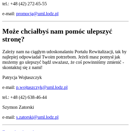
tel.: +48 (42) 272-65-55
e-mail:
promocja@uml.lodz.pl
Może chciałbyś nam pomóc ulepszyć
stronę?
Zależy nam na ciągłym udoskonalaniu Portalu Rewitalizacji, tak by
najlepiej odpowiadał Twoim potrzebom. Jeżeli masz pomysł jak
możemy go ulepszyć bądź uważasz, że coś powinniśmy zmienić -
skontaktuj się z nami!
Patrycja Wojtaszczyk
e-mail:
p.wojtaszczyk@uml.lodz.pl
tel.: +48 (42) 638-46-44
Szymon Zatorski
e-mail:
s.zatorski@uml.lodz.pl