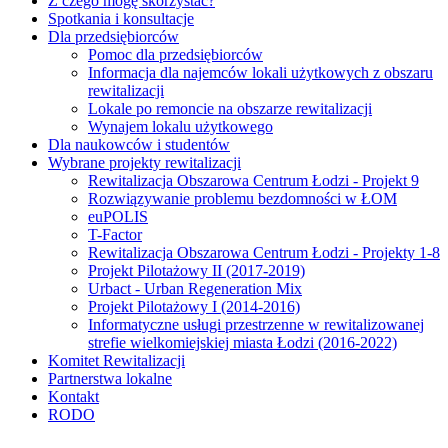
Z czego mogę skorzystać?
Spotkania i konsultacje
Dla przedsiębiorców
Pomoc dla przedsiębiorców
Informacja dla najemców lokali użytkowych z obszaru
rewitalizacji
Lokale po remoncie na obszarze rewitalizacji
Wynajem lokalu użytkowego
Dla naukowców i studentów
Wybrane projekty rewitalizacji
Rewitalizacja Obszarowa Centrum Łodzi - Projekt 9
Rozwiązywanie problemu bezdomności w ŁOM
euPOLIS
T-Factor
Rewitalizacja Obszarowa Centrum Łodzi - Projekty 1-8
Projekt Pilotażowy II (2017-2019)
Urbact - Urban Regeneration Mix
Projekt Pilotażowy I (2014-2016)
Informatyczne usługi przestrzenne w rewitalizowanej
strefie wielkomiejskiej miasta Łodzi (2016-2022)
Komitet Rewitalizacji
Partnerstwa lokalne
Kontakt
RODO