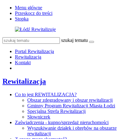
Menu główne
Przeskocz do treści
Stopka
szukaj tematu
Portal Rewitalizacja
Rewitalizacja
Kontakt
Rewitalizacja
Co to jest REWITALIZACJA?
Obszar zdegradowany i obszar rewitalizacji
Gminny Program Rewitalizacji Miasta Łodzi
Specjalna Strefa Rewitalizacji
Słowniczek
Zaświadczenia - kupno/sprzedaż nieruchomości
Wyszukiwanie działek i obrębów na obszarze
rewitalizacji