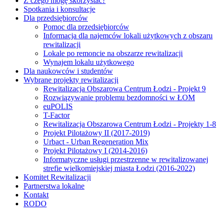
Z czego mogę skorzystać?
Spotkania i konsultacje
Dla przedsiębiorców
Pomoc dla przedsiębiorców
Informacja dla najemców lokali użytkowych z obszaru
rewitalizacji
Lokale po remoncie na obszarze rewitalizacji
Wynajem lokalu użytkowego
Dla naukowców i studentów
Wybrane projekty rewitalizacji
Rewitalizacja Obszarowa Centrum Łodzi - Projekt 9
Rozwiązywanie problemu bezdomności w ŁOM
euPOLIS
T-Factor
Rewitalizacja Obszarowa Centrum Łodzi - Projekty 1-8
Projekt Pilotażowy II (2017-2019)
Urbact - Urban Regeneration Mix
Projekt Pilotażowy I (2014-2016)
Informatyczne usługi przestrzenne w rewitalizowanej
strefie wielkomiejskiej miasta Łodzi (2016-2022)
Komitet Rewitalizacji
Partnerstwa lokalne
Kontakt
RODO