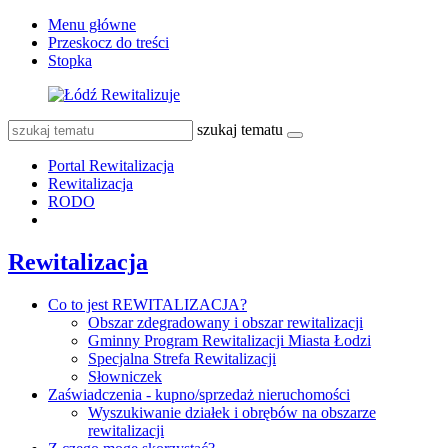
Menu główne
Przeskocz do treści
Stopka
szukaj tematu
Portal Rewitalizacja
Rewitalizacja
RODO
Rewitalizacja
Co to jest REWITALIZACJA?
Obszar zdegradowany i obszar rewitalizacji
Gminny Program Rewitalizacji Miasta Łodzi
Specjalna Strefa Rewitalizacji
Słowniczek
Zaświadczenia - kupno/sprzedaż nieruchomości
Wyszukiwanie działek i obrębów na obszarze
rewitalizacji