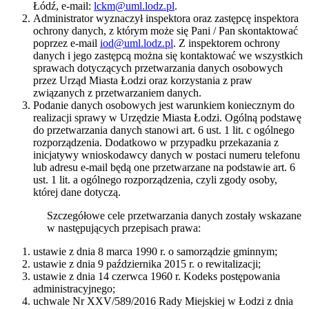
Łódź, e-mail:
lckm@uml.lodz.pl
.
Administrator wyznaczył inspektora oraz zastępcę inspektora
ochrony danych, z którym może się Pani / Pan skontaktować
poprzez e-mail
iod@uml.lodz.pl
. Z inspektorem ochrony
danych i jego zastępcą można się kontaktować we wszystkich
sprawach dotyczących przetwarzania danych osobowych
przez Urząd Miasta Łodzi oraz korzystania z praw
związanych z przetwarzaniem danych.
Podanie danych osobowych jest warunkiem koniecznym do
realizacji sprawy w Urzędzie Miasta Łodzi. Ogólną podstawę
do przetwarzania danych stanowi art. 6 ust. 1 lit. c ogólnego
rozporządzenia. Dodatkowo w przypadku przekazania z
inicjatywy wnioskodawcy danych w postaci numeru telefonu
lub adresu e-mail będą one przetwarzane na podstawie art. 6
ust. 1 lit. a ogólnego rozporządzenia, czyli zgody osoby,
której dane dotyczą.
Szczegółowe cele przetwarzania danych zostały wskazane
w następujących przepisach prawa:
ustawie z dnia 8 marca 1990 r. o samorządzie gminnym;
ustawie z dnia 9 października 2015 r. o rewitalizacji;
ustawie z dnia 14 czerwca 1960 r. Kodeks postępowania
administracyjnego;
uchwale Nr XXV/589/2016 Rady Miejskiej w Łodzi z dnia