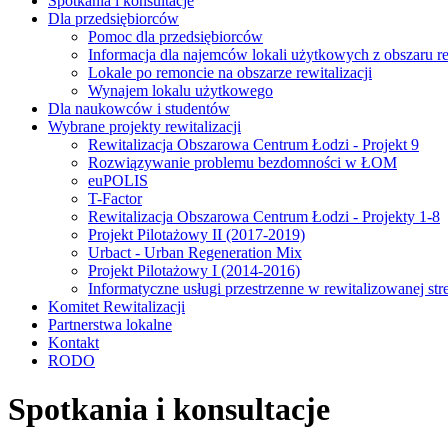
Spotkania i konsultacje
Dla przedsiębiorców
Pomoc dla przedsiębiorców
Informacja dla najemców lokali użytkowych z obszaru rew
Lokale po remoncie na obszarze rewitalizacji
Wynajem lokalu użytkowego
Dla naukowców i studentów
Wybrane projekty rewitalizacji
Rewitalizacja Obszarowa Centrum Łodzi - Projekt 9
Rozwiązywanie problemu bezdomności w ŁOM
euPOLIS
T-Factor
Rewitalizacja Obszarowa Centrum Łodzi - Projekty 1-8
Projekt Pilotażowy II (2017-2019)
Urbact - Urban Regeneration Mix
Projekt Pilotażowy I (2014-2016)
Informatyczne usługi przestrzenne w rewitalizowanej str
Komitet Rewitalizacji
Partnerstwa lokalne
Kontakt
RODO
Spotkania i konsultacje