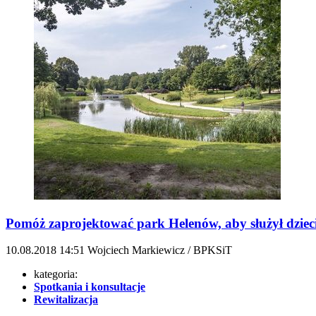
Pomóż zaprojektować park Helenów, aby służył dziec
10.08.2018
14:51
Wojciech Markiewicz / BPKSiT
kategoria:
Spotkania i konsultacje
Rewitalizacja