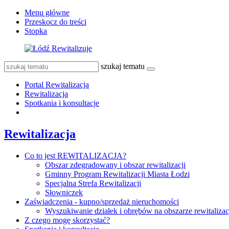
Menu główne
Przeskocz do treści
Stopka
szukaj tematu
Portal Rewitalizacja
Rewitalizacja
Spotkania i konsultacje
Rewitalizacja
Co to jest REWITALIZACJA?
Obszar zdegradowany i obszar rewitalizacji
Gminny Program Rewitalizacji Miasta Łodzi
Specjalna Strefa Rewitalizacji
Słowniczek
Zaświadczenia - kupno/sprzedaż nieruchomości
Wyszukiwanie działek i obrębów na obszarze rewitalizac
Z czego mogę skorzystać?