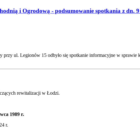
hodnią i Ogrodową - podsumowanie spotkania z dn. 9 s
y przy ul. Legionów 15 odbyło się spotkanie informacyjne w sprawie k
czących rewitalizacji w Łodzi.
wca 1989 r.
4 r.