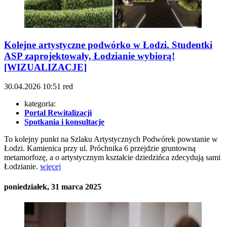
Kolejne artystyczne podwórko w Łodzi. Studentki
ASP zaprojektowały, Łodzianie wybiorą!
[WIZUALIZACJE]
30.04.2026
10:51
red
kategoria:
Portal Rewitalizacji
Spotkania i konsultacje
To kolejny punkt na Szlaku Artystycznych Podwórek powstanie w
Łodzi. Kamienica przy ul. Próchnika 6 przejdzie gruntowną
metamorfozę, a o artystycznym kształcie dziedzińca zdecydują sami
Łodzianie.
więcej
poniedziałek, 31 marca 2025