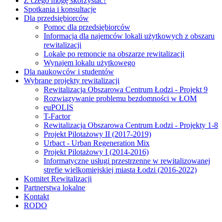
Z czego mogę skorzystać?
Spotkania i konsultacje
Dla przedsiębiorców
Pomoc dla przedsiębiorców
Informacja dla najemców lokali użytkowych z obszaru
rewitalizacji
Lokale po remoncie na obszarze rewitalizacji
Wynajem lokalu użytkowego
Dla naukowców i studentów
Wybrane projekty rewitalizacji
Rewitalizacja Obszarowa Centrum Łodzi - Projekt 9
Rozwiązywanie problemu bezdomności w ŁOM
euPOLIS
T-Factor
Rewitalizacja Obszarowa Centrum Łodzi - Projekty 1-8
Projekt Pilotażowy II (2017-2019)
Urbact - Urban Regeneration Mix
Projekt Pilotażowy I (2014-2016)
Informatyczne usługi przestrzenne w rewitalizowanej
strefie wielkomiejskiej miasta Łodzi (2016-2022)
Komitet Rewitalizacji
Partnerstwa lokalne
Kontakt
RODO