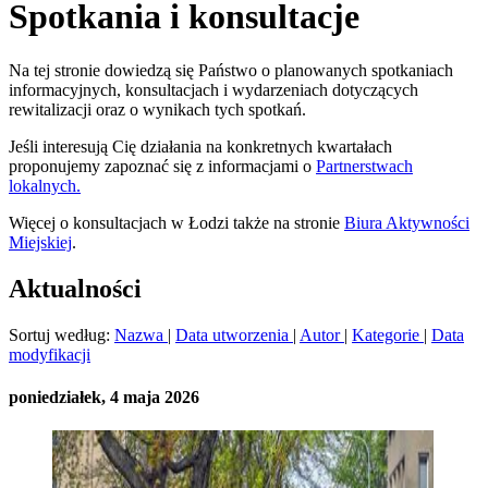
Spotkania i konsultacje
Na tej stronie dowiedzą się Państwo o planowanych spotkaniach
informacyjnych, konsultacjach i wydarzeniach dotyczących
rewitalizacji oraz o wynikach tych spotkań.
Jeśli interesują Cię działania na konkretnych kwartałach
proponujemy zapoznać się z informacjami o
Partnerstwach
lokalnych.
Więcej o konsultacjach w Łodzi także na stronie
Biura Aktywności
Miejskiej
.
Aktualności
Sortuj według:
Nazwa
|
Data utworzenia
|
Autor
|
Kategorie
|
Data
modyfikacji
poniedziałek, 4 maja 2026