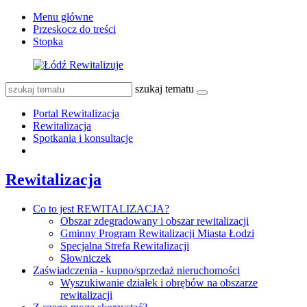
Menu główne
Przeskocz do treści
Stopka
szukaj tematu
Portal Rewitalizacja
Rewitalizacja
Spotkania i konsultacje
Rewitalizacja
Co to jest REWITALIZACJA?
Obszar zdegradowany i obszar rewitalizacji
Gminny Program Rewitalizacji Miasta Łodzi
Specjalna Strefa Rewitalizacji
Słowniczek
Zaświadczenia - kupno/sprzedaż nieruchomości
Wyszukiwanie działek i obrębów na obszarze
rewitalizacji