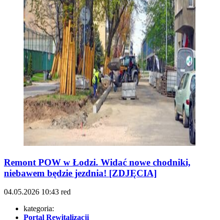
Remont POW w Łodzi. Widać nowe chodniki,
niebawem będzie jezdnia! [ZDJĘCIA]
04.05.2026
10:43
red
kategoria:
Portal Rewitalizacji