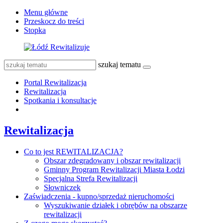
Menu główne
Przeskocz do treści
Stopka
szukaj tematu
Portal Rewitalizacja
Rewitalizacja
Spotkania i konsultacje
Rewitalizacja
Co to jest REWITALIZACJA?
Obszar zdegradowany i obszar rewitalizacji
Gminny Program Rewitalizacji Miasta Łodzi
Specjalna Strefa Rewitalizacji
Słowniczek
Zaświadczenia - kupno/sprzedaż nieruchomości
Wyszukiwanie działek i obrębów na obszarze
rewitalizacji