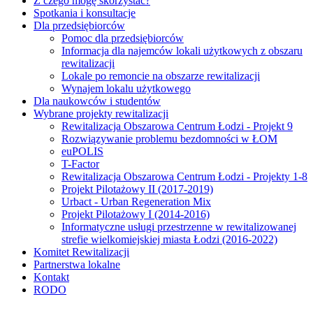
Z czego mogę skorzystać?
Spotkania i konsultacje
Dla przedsiębiorców
Pomoc dla przedsiębiorców
Informacja dla najemców lokali użytkowych z obszaru
rewitalizacji
Lokale po remoncie na obszarze rewitalizacji
Wynajem lokalu użytkowego
Dla naukowców i studentów
Wybrane projekty rewitalizacji
Rewitalizacja Obszarowa Centrum Łodzi - Projekt 9
Rozwiązywanie problemu bezdomności w ŁOM
euPOLIS
T-Factor
Rewitalizacja Obszarowa Centrum Łodzi - Projekty 1-8
Projekt Pilotażowy II (2017-2019)
Urbact - Urban Regeneration Mix
Projekt Pilotażowy I (2014-2016)
Informatyczne usługi przestrzenne w rewitalizowanej
strefie wielkomiejskiej miasta Łodzi (2016-2022)
Komitet Rewitalizacji
Partnerstwa lokalne
Kontakt
RODO