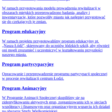
W ramach przygotowania modelu prowadzenia rewitalizacji w
obszarach miejskich przeprowadzono badania, analizy i
inwentaryzacje, które pozwoliły miastu jak najlepiej przygotować
się do czekających je zmian.
Program edukacyjny
W ramach projektu przygotowaliśmy program edukacyjny pt.
„Nasza Łódź”, skierowany do uczniów łódzkich szkół, aby również
oni mogli zrozumieć i uczestniczyć w kształtowaniu przyszłości
naszego miasta.
Program partycypacyjny
Opracowanie i przeprowadzenie programu partycypacji społecznej
w procesie rewitalizacji centrum Łodzi.
Program Animacyjny
W Programie Animacji Społecznej skupiliśmy się na
zidentyfikowaniu aktywnych grup, zorganizowaniu ich w sieciach
współpracy i finansowym oraz organizacyjnym wsparciu ich działań
na obszarze Strefy Wielkomiejskiej.