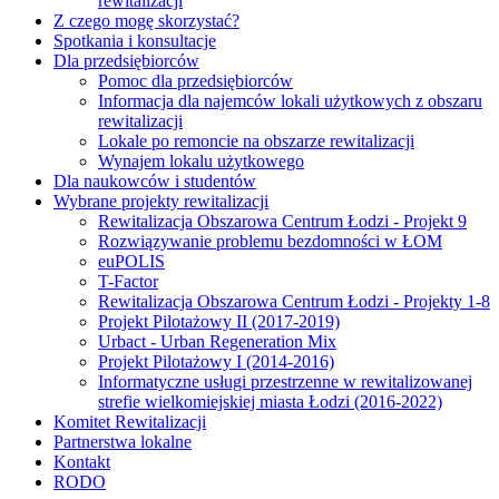
rewitalizacji
Z czego mogę skorzystać?
Spotkania i konsultacje
Dla przedsiębiorców
Pomoc dla przedsiębiorców
Informacja dla najemców lokali użytkowych z obszaru
rewitalizacji
Lokale po remoncie na obszarze rewitalizacji
Wynajem lokalu użytkowego
Dla naukowców i studentów
Wybrane projekty rewitalizacji
Rewitalizacja Obszarowa Centrum Łodzi - Projekt 9
Rozwiązywanie problemu bezdomności w ŁOM
euPOLIS
T-Factor
Rewitalizacja Obszarowa Centrum Łodzi - Projekty 1-8
Projekt Pilotażowy II (2017-2019)
Urbact - Urban Regeneration Mix
Projekt Pilotażowy I (2014-2016)
Informatyczne usługi przestrzenne w rewitalizowanej
strefie wielkomiejskiej miasta Łodzi (2016-2022)
Komitet Rewitalizacji
Partnerstwa lokalne
Kontakt
RODO