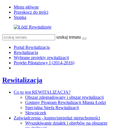
Menu główne
Przeskocz do treści
Stopka
szukaj tematu
Portal Rewitalizacja
Rewitalizacja
Wybrane projekty rewitalizacji
Projekt Pilotażowy I (2014-2016)
Rewitalizacja
Co to jest REWITALIZACJA?
Obszar zdegradowany i obszar rewitalizacji
Gminny Program Rewitalizacji Miasta Łodzi
Specjalna Strefa Rewitalizacji
Słowniczek
Zaświadczenia - kupno/sprzedaż nieruchomości
Wyszukiwanie działek i obrębów na obszarze