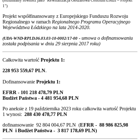
(rozumiany również jako "Rewitalizacja Obszarowa Centrum Łodzi – Projekt
1")
Projekt współfinansowany z Europejskiego Funduszu Rozwoju
Regionalnego w ramach
Regionalnego Programu Operacyjnego
Województwa Łódzkiego na lata 2014-2020.
- umowa o dofinansowaniu
(UDA-WND-RPLD.06.03.03-10-0002/17-00
została podpisania w dniu 29 sierpnia 2017 roku)
Całkowita wartość
Projektu 1:
228 953 559,67 PLN
.
Dofinansowanie
Projektu 1
:
EFRR - 101 218 478,79 PLN
Budżet Państwa - 4 481 954,68 PLN
Po aneksie z
19 października 2023
roku całkowita wartość Projektu
1 wynosi:
288 430 478,77 PLN
dofinansowanie 92 804 004,67 PLN (
EFRR - 88 986 825,98
PLN i Budżet Państwa - 3 817 178,69 PLN)