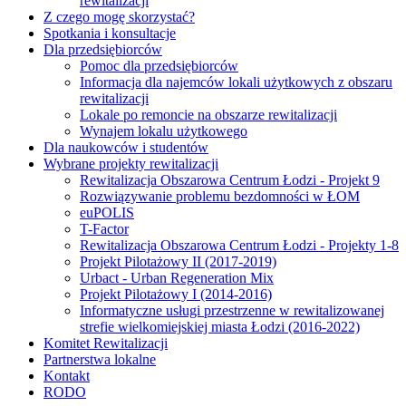
rewitalizacji
Z czego mogę skorzystać?
Spotkania i konsultacje
Dla przedsiębiorców
Pomoc dla przedsiębiorców
Informacja dla najemców lokali użytkowych z obszaru
rewitalizacji
Lokale po remoncie na obszarze rewitalizacji
Wynajem lokalu użytkowego
Dla naukowców i studentów
Wybrane projekty rewitalizacji
Rewitalizacja Obszarowa Centrum Łodzi - Projekt 9
Rozwiązywanie problemu bezdomności w ŁOM
euPOLIS
T-Factor
Rewitalizacja Obszarowa Centrum Łodzi - Projekty 1-8
Projekt Pilotażowy II (2017-2019)
Urbact - Urban Regeneration Mix
Projekt Pilotażowy I (2014-2016)
Informatyczne usługi przestrzenne w rewitalizowanej
strefie wielkomiejskiej miasta Łodzi (2016-2022)
Komitet Rewitalizacji
Partnerstwa lokalne
Kontakt
RODO