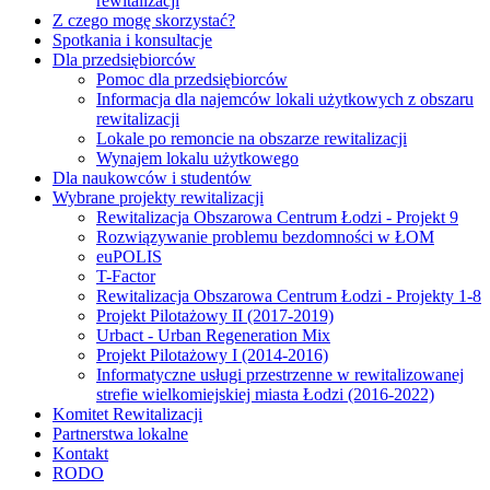
rewitalizacji
Z czego mogę skorzystać?
Spotkania i konsultacje
Dla przedsiębiorców
Pomoc dla przedsiębiorców
Informacja dla najemców lokali użytkowych z obszaru
rewitalizacji
Lokale po remoncie na obszarze rewitalizacji
Wynajem lokalu użytkowego
Dla naukowców i studentów
Wybrane projekty rewitalizacji
Rewitalizacja Obszarowa Centrum Łodzi - Projekt 9
Rozwiązywanie problemu bezdomności w ŁOM
euPOLIS
T-Factor
Rewitalizacja Obszarowa Centrum Łodzi - Projekty 1-8
Projekt Pilotażowy II (2017-2019)
Urbact - Urban Regeneration Mix
Projekt Pilotażowy I (2014-2016)
Informatyczne usługi przestrzenne w rewitalizowanej
strefie wielkomiejskiej miasta Łodzi (2016-2022)
Komitet Rewitalizacji
Partnerstwa lokalne
Kontakt
RODO