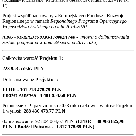
(rozumiany również jako "Rewitalizacja Obszarowa Centrum Łodzi – Projekt
1")
Projekt współfinansowany z Europejskiego Funduszu Rozwoju
Regionalnego w ramach
Regionalnego Programu Operacyjnego
Województwa Łódzkiego na lata 2014-2020.
- umowa o dofinansowaniu
(UDA-WND-RPLD.06.03.03-10-0002/17-00
została podpisania w dniu 29 sierpnia 2017 roku)
Całkowita wartość
Projektu 1:
228 953 559,67 PLN
.
Dofinansowanie
Projektu 1
:
EFRR - 101 218 478,79 PLN
Budżet Państwa - 4 481 954,68 PLN
Po aneksie z
19 października 2023
roku całkowita wartość Projektu
1 wynosi:
288 430 478,77 PLN
dofinansowanie 92 804 004,67 PLN (
EFRR - 88 986 825,98
PLN i Budżet Państwa - 3 817 178,69 PLN)