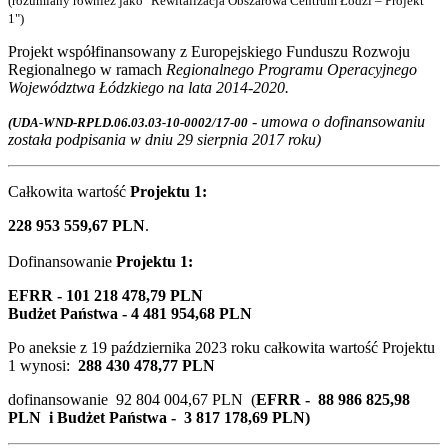
(rozumiany również jako "Rewitalizacja Obszarowa Centrum Łodzi – Projekt
1")
Projekt współfinansowany z Europejskiego Funduszu Rozwoju
Regionalnego w ramach
Regionalnego Programu Operacyjnego
Województwa Łódzkiego na lata 2014-2020.
- umowa o dofinansowaniu
(UDA-WND-RPLD.06.03.03-10-0002/17-00
została podpisania w dniu 29 sierpnia 2017 roku)
Całkowita wartość
Projektu 1:
228 953 559,67 PLN
.
Dofinansowanie
Projektu 1
:
EFRR - 101 218 478,79 PLN
Budżet Państwa - 4 481 954,68 PLN
Po aneksie z
19 października 2023
roku całkowita wartość Projektu
1 wynosi:
288 430 478,77 PLN
dofinansowanie 92 804 004,67 PLN (
EFRR - 88 986 825,98
PLN i Budżet Państwa - 3 817 178,69 PLN)