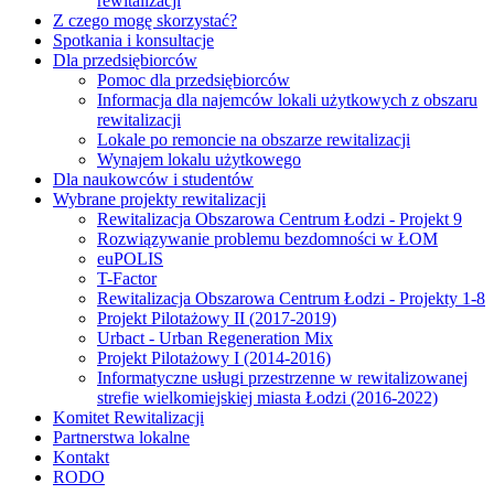
rewitalizacji
Z czego mogę skorzystać?
Spotkania i konsultacje
Dla przedsiębiorców
Pomoc dla przedsiębiorców
Informacja dla najemców lokali użytkowych z obszaru
rewitalizacji
Lokale po remoncie na obszarze rewitalizacji
Wynajem lokalu użytkowego
Dla naukowców i studentów
Wybrane projekty rewitalizacji
Rewitalizacja Obszarowa Centrum Łodzi - Projekt 9
Rozwiązywanie problemu bezdomności w ŁOM
euPOLIS
T-Factor
Rewitalizacja Obszarowa Centrum Łodzi - Projekty 1-8
Projekt Pilotażowy II (2017-2019)
Urbact - Urban Regeneration Mix
Projekt Pilotażowy I (2014-2016)
Informatyczne usługi przestrzenne w rewitalizowanej
strefie wielkomiejskiej miasta Łodzi (2016-2022)
Komitet Rewitalizacji
Partnerstwa lokalne
Kontakt
RODO