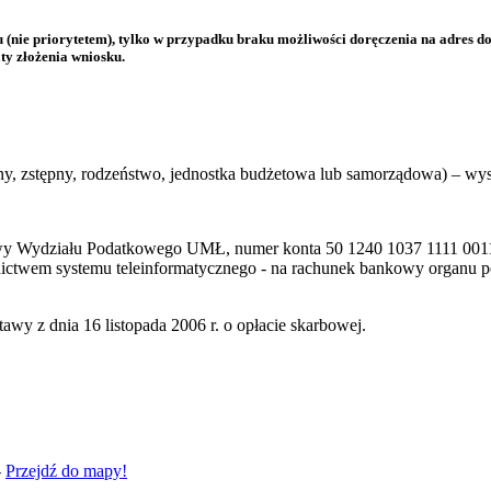
 (nie priorytetem), tylko w przypadku braku możliwości doręczenia na adres 
ty złożenia wniosku.
ny, zstępny, rodzeństwo, jednostka budżetowa lub samorządowa) – wys
owy Wydziału Podatkowego UMŁ, numer konta 50 1240 1037 1111 001
dnictwem systemu teleinformatycznego - na rachunek bankowy organu 
awy z dnia 16 listopada 2006 r. o opłacie skarbowej.
-
Przejdź do mapy!