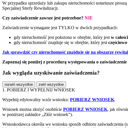
W przypadku sprzedaży lub zakupu nieruchomości notariusze proszą o
Specjalnej Strefy Rewitalizacji.
Czy zaświadczenie zawsze jest potrzebne?
NIE
Zaświadczenie wymagane jest TYLKO w dwóch przypadkach:
gdy nieruchomość jest położona w obrębie, który jest
w całości
gdy nieruchomość znajduje się w obrębie, który jest
częściowo
Jak sprawdzić czy nieruchomość znajduje się na obszarze rewital
Zapoznaj się poniżej z procedurą występowania o zaświadczenie 
Jak wygląda uzyskiwanie zaświadczenia?
rozwiń wszystkie
zwiń wszystkie
1. POBIERZ I WYPEŁNIJ WNIOSEK
Wypełnij edytowalny wzór wniosku:
POBIERZ WNIOSEK
.
Wniosek można złożyć osobiście
POBIERZ WNIOSEK
, jak równi
w poniższej zakładce „Złóż wniosek”).
Wnioskodawca określa we wniosku sposób odbioru zaświadczenia (sz