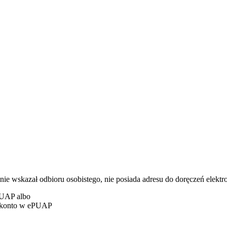
 wskazał odbioru osobistego, nie posiada adresu do doręczeń elektro
PUAP albo
e konto w ePUAP