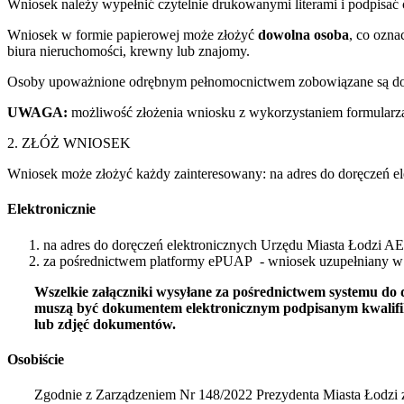
Wniosek należy wypełnić czytelnie drukowanymi literami i podpisać 
Wniosek w formie papierowej może złożyć
dowolna osoba
, co ozna
biura nieruchomości, krewny lub znajomy.
Osoby upoważnione odrębnym pełnomocnictwem zobowiązane są dołą
UWAGA:
możliwość złożenia wniosku z wykorzystaniem formularza
2. ZŁÓŻ WNIOSEK
Wniosek może złożyć każdy zainteresowany: na adres do doręczeń el
Elektronicznie
na adres do doręczeń elektronicznych Urzędu Miasta Łodz
za pośrednictwem platformy ePUAP - wniosek uzupełniany w o
Wszelkie załączniki wysyłane za pośrednictwem systemu do 
muszą być dokumentem elektronicznym podpisanym kwalifik
lub zdjęć dokumentów.
Osobiście
Zgodnie z Zarządzeniem Nr 148/2022 Prezydenta Miasta Łodzi 