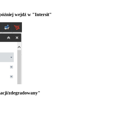
óźniej wejdź w "Intersit"
izacji/zdegradowany"