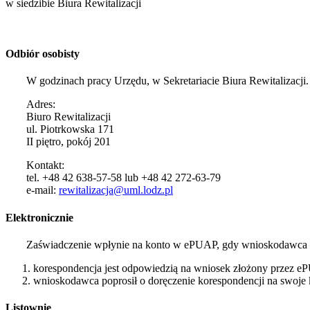
w siedzibie Biura Rewitalizacji
Odbiór osobisty
W godzinach pracy Urzędu, w Sekretariacie Biura Rewitalizacji.
Adres:
Biuro Rewitalizacji
ul. Piotrkowska 171
II piętro, pokój 201
Kontakt:
tel. +48 42 638-57-58 lub +48 42 272-63-79
e-mail:
rewitalizacja@uml.lodz.pl
Elektronicznie
Zaświadczenie wpłynie na konto w ePUAP, gdy wnioskodawca nie
korespondencja jest odpowiedzią na wniosek złożony przez e
wnioskodawca poprosił o doręczenie korespondencji na swoj
Listownie