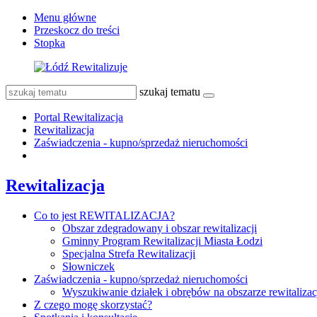
Menu główne
Przeskocz do treści
Stopka
szukaj tematu
Portal Rewitalizacja
Rewitalizacja
Zaświadczenia - kupno/sprzedaż nieruchomości
Rewitalizacja
Co to jest REWITALIZACJA?
Obszar zdegradowany i obszar rewitalizacji
Gminny Program Rewitalizacji Miasta Łodzi
Specjalna Strefa Rewitalizacji
Słowniczek
Zaświadczenia - kupno/sprzedaż nieruchomości
Wyszukiwanie działek i obrębów na obszarze rewitalizac
Z czego mogę skorzystać?