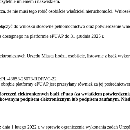
czytelnie imieniem i nazwiskiem.
cza, że nie musi tego robić osobiście właściciel nieruchomości. Wnios
czyć do wniosku stosowne pełnomocnictwo oraz potwierdzenie wnies
 dostępnego na platformie ePUAP do 31 grudnia 2025 r.
ektronicznych Urzędu Miasta Łodzi, osobiście, listownie z bądź wyko
i AE:PL-43653-25073-RDRVC-22
brębie platformy ePUAP jest przesyłany również za jej pośrednictwe
doręczeń elektronicznych bądź ePuap (za wyjątkiem potwierdzeni
owanym podpisem elektronicznym lub podpisem zaufanym. Niedopu
z dnia
1 lutego 2022
r. w sprawie ograniczenia wykonania zadań Urzę