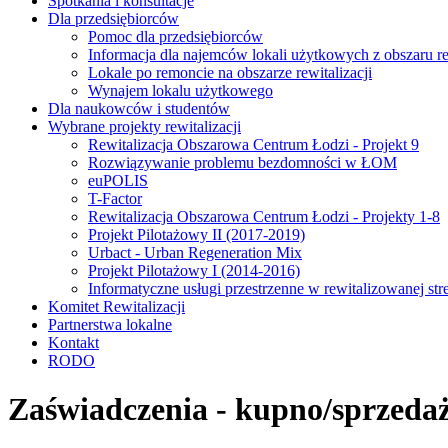
Spotkania i konsultacje
Dla przedsiębiorców
Pomoc dla przedsiębiorców
Informacja dla najemców lokali użytkowych z obszaru rew
Lokale po remoncie na obszarze rewitalizacji
Wynajem lokalu użytkowego
Dla naukowców i studentów
Wybrane projekty rewitalizacji
Rewitalizacja Obszarowa Centrum Łodzi - Projekt 9
Rozwiązywanie problemu bezdomności w ŁOM
euPOLIS
T-Factor
Rewitalizacja Obszarowa Centrum Łodzi - Projekty 1-8
Projekt Pilotażowy II (2017-2019)
Urbact - Urban Regeneration Mix
Projekt Pilotażowy I (2014-2016)
Informatyczne usługi przestrzenne w rewitalizowanej str
Komitet Rewitalizacji
Partnerstwa lokalne
Kontakt
RODO
Zaświadczenia - kupno/sprzeda