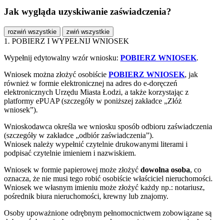
Jak wygląda uzyskiwanie zaświadczenia?
rozwiń wszystkie
zwiń wszystkie
1. POBIERZ I WYPEŁNIJ WNIOSEK
Wypełnij edytowalny wzór wniosku:
POBIERZ WNIOSEK
.
Wniosek można złożyć osobiście
POBIERZ WNIOSEK
, jak
również w formie elektronicznej na adres do e-doręczeń
elektronicznych Urzędu Miasta Łodzi, a także korzystając z
platformy ePUAP (szczegóły w poniższej zakładce „Złóż
wniosek”).
Wnioskodawca określa we wniosku sposób odbioru zaświadczenia
(szczegóły w zakładce „odbiór zaświadczenia”).
Wniosek należy wypełnić czytelnie drukowanymi literami i
podpisać czytelnie imieniem i nazwiskiem.
Wniosek w formie papierowej może złożyć
dowolna osoba
, co
oznacza, że nie musi tego robić osobiście właściciel nieruchomości.
Wniosek we własnym imieniu może złożyć każdy np.: notariusz,
pośrednik biura nieruchomości, krewny lub znajomy.
Osoby upoważnione odrębnym pełnomocnictwem zobowiązane są