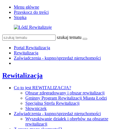
Menu główne
Przeskocz do treści
Stopka
szukaj tematu
Portal Rewitalizacja
Rewitalizacja
Zaświadczenia - kupno/sprzedaż nieruchomości
Rewitalizacja
Co to jest REWITALIZACJA?
Obszar zdegradowany i obszar rewitalizacji
Gminny Program Rewitalizacji Miasta Łodzi
Specjalna Strefa Rewitalizacji
Słowniczek
Zaświadczenia - kupno/sprzedaż nieruchomości
Wyszukiwanie działek i obrębów na obszarze
rewitalizacji