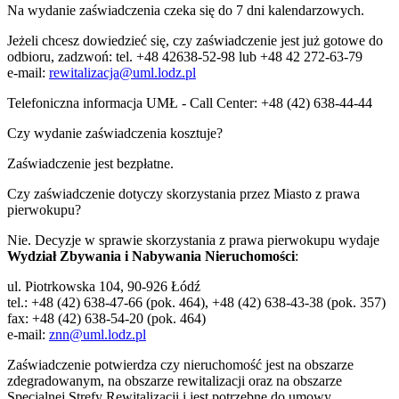
Na wydanie zaświadczenia czeka się do 7 dni kalendarzowych.
Jeżeli chcesz dowiedzieć się, czy zaświadczenie jest już gotowe do
odbioru, zadzwoń: tel. +48 42638-52-98 lub +48 42 272-63-79
e-mail:
rewitalizacja@uml.lodz.pl
Telefoniczna informacja UMŁ - Call Center: +48 (42) 638-44-44
Czy wydanie zaświadczenia kosztuje?
Zaświadczenie jest bezpłatne.
Czy zaświadczenie dotyczy skorzystania przez Miasto z prawa
pierwokupu?
Nie. Decyzje w sprawie skorzystania z prawa pierwokupu wydaje
Wydział Zbywania i Nabywania Nieruchomości
:
ul. Piotrkowska 104, 90-926 Łódź
tel.: +48 (42) 638-47-66 (pok. 464), +48 (42) 638-43-38 (pok. 357)
fax: +48 (42) 638-54-20 (pok. 464)
e-mail:
znn@uml.lodz.pl
Zaświadczenie potwierdza czy nieruchomość jest na obszarze
zdegradowanym, na obszarze rewitalizacji oraz na obszarze
Specjalnej Strefy Rewitalizacji i jest potrzebne do umowy