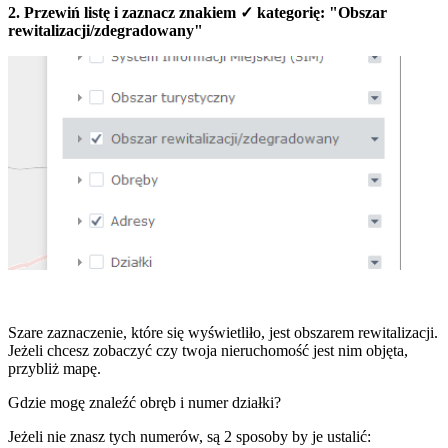
2. Przewiń listę i zaznacz znakiem ✓ kategorię: "Obszar
rewitalizacji/zdegradowany"
Szare zaznaczenie, które się wyświetliło, jest obszarem rewitalizacji.
Jeżeli chcesz zobaczyć czy twoja nieruchomość jest nim objęta,
przybliż mapę.
Gdzie mogę znaleźć obręb i numer działki?
Jeżeli nie znasz tych numerów, są 2 sposoby by je ustalić: