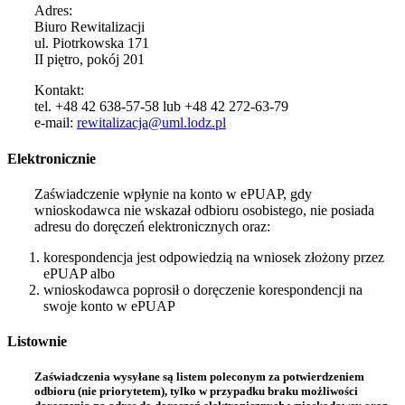
Adres:
Biuro Rewitalizacji
ul. Piotrkowska 171
II piętro, pokój 201
Kontakt:
tel. +48 42 638-57-58 lub +48 42 272-63-79
e-mail:
rewitalizacja@uml.lodz.pl
Elektronicznie
Zaświadczenie wpłynie na konto w ePUAP, gdy
wnioskodawca nie wskazał odbioru osobistego, nie posiada
adresu do doręczeń elektronicznych oraz:
korespondencja jest odpowiedzią na wniosek złożony przez
ePUAP albo
wnioskodawca poprosił o doręczenie korespondencji na
swoje konto w ePUAP
Listownie
Zaświadczenia wysyłane są listem poleconym za potwierdzeniem
odbioru (nie priorytetem), tylko w przypadku braku możliwości