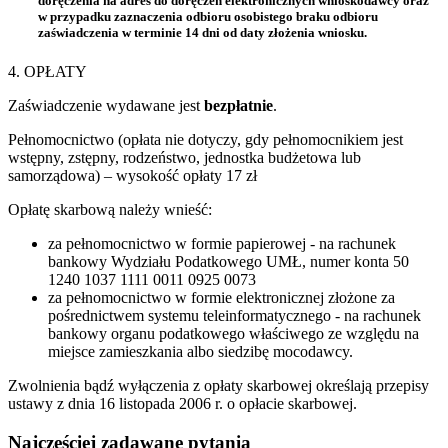
doręczenia na adres do doręczeń elektronicznych wnioskodawcy oraz
w przypadku zaznaczenia odbioru osobistego braku odbioru
zaświadczenia w terminie 14 dni od daty złożenia wniosku.
4. OPŁATY
Zaświadczenie wydawane jest
bezpłatnie
.
Pełnomocnictwo (opłata nie dotyczy, gdy pełnomocnikiem jest
wstępny, zstępny, rodzeństwo, jednostka budżetowa lub
samorządowa) – wysokość opłaty 17 zł
Opłatę skarbową należy wnieść:
za pełnomocnictwo w formie papierowej - na rachunek
bankowy Wydziału Podatkowego UMŁ, numer konta 50
1240 1037 1111 0011 0925 0073
za pełnomocnictwo w formie elektronicznej złożone za
pośrednictwem systemu teleinformatycznego - na rachunek
bankowy organu podatkowego właściwego ze względu na
miejsce zamieszkania albo siedzibę mocodawcy.
Zwolnienia bądź wyłączenia z opłaty skarbowej określają przepisy
ustawy z dnia 16 listopada 2006 r. o opłacie skarbowej.
Najczęściej zadawane pytania