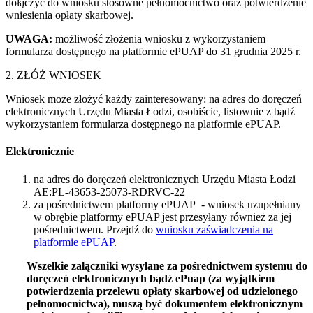
dołączyć do wniosku stosowne pełnomocnictwo oraz potwierdzenie
wniesienia opłaty skarbowej.
UWAGA:
możliwość złożenia wniosku z wykorzystaniem
formularza dostępnego na platformie ePUAP do 31 grudnia 2025 r.
2. ZŁÓŻ WNIOSEK
Wniosek może złożyć każdy zainteresowany: na adres do doręczeń
elektronicznych Urzędu Miasta Łodzi, osobiście, listownie z bądź
wykorzystaniem formularza dostępnego na platformie ePUAP.
Elektronicznie
na adres do doręczeń elektronicznych Urzędu Miasta Łodzi
AE:PL-43653-25073-RDRVC-22
za pośrednictwem platformy ePUAP - wniosek uzupełniany
w obrębie platformy ePUAP jest przesyłany również za jej
pośrednictwem. Przejdź do
wniosku zaświadczenia na
platformie ePUAP
.
Wszelkie załączniki wysyłane za pośrednictwem systemu do
doręczeń elektronicznych bądź ePuap (za wyjątkiem
potwierdzenia przelewu opłaty skarbowej od udzielonego
pełnomocnictwa), muszą być dokumentem elektronicznym