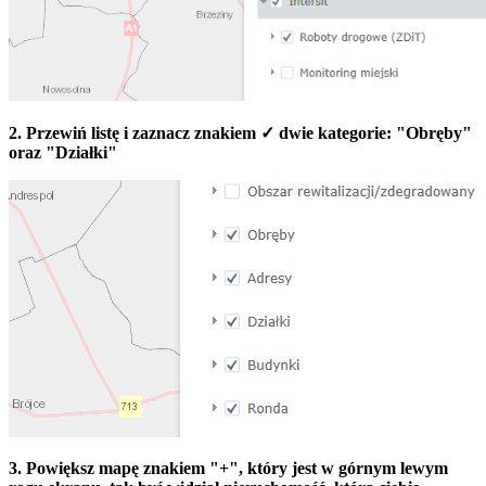
2. Przewiń listę i zaznacz znakiem ✓ dwie kategorie: "Obręby"
oraz "Działki"
3. Powiększ mapę znakiem "+", który jest w górnym lewym