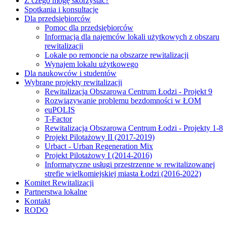
Z czego mogę skorzystać?
Spotkania i konsultacje
Dla przedsiębiorców
Pomoc dla przedsiębiorców
Informacja dla najemców lokali użytkowych z obszaru
rewitalizacji
Lokale po remoncie na obszarze rewitalizacji
Wynajem lokalu użytkowego
Dla naukowców i studentów
Wybrane projekty rewitalizacji
Rewitalizacja Obszarowa Centrum Łodzi - Projekt 9
Rozwiązywanie problemu bezdomności w ŁOM
euPOLIS
T-Factor
Rewitalizacja Obszarowa Centrum Łodzi - Projekty 1-8
Projekt Pilotażowy II (2017-2019)
Urbact - Urban Regeneration Mix
Projekt Pilotażowy I (2014-2016)
Informatyczne usługi przestrzenne w rewitalizowanej
strefie wielkomiejskiej miasta Łodzi (2016-2022)
Komitet Rewitalizacji
Partnerstwa lokalne
Kontakt
RODO