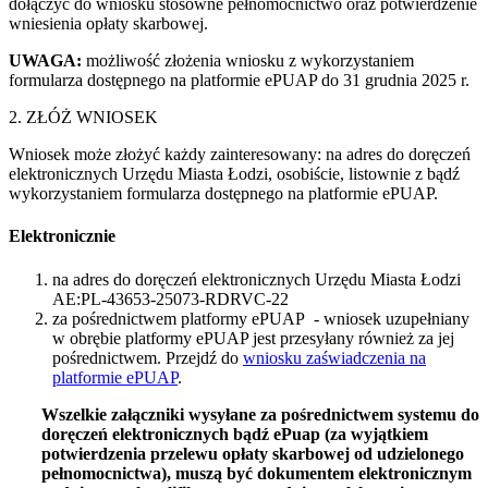
dołączyć do wniosku stosowne pełnomocnictwo oraz potwierdzenie
wniesienia opłaty skarbowej.
UWAGA:
możliwość złożenia wniosku z wykorzystaniem
formularza dostępnego na platformie ePUAP do 31 grudnia 2025 r.
2. ZŁÓŻ WNIOSEK
Wniosek może złożyć każdy zainteresowany: na adres do doręczeń
elektronicznych Urzędu Miasta Łodzi, osobiście, listownie z bądź
wykorzystaniem formularza dostępnego na platformie ePUAP.
Elektronicznie
na adres do doręczeń elektronicznych Urzędu Miasta Łodzi
AE:PL-43653-25073-RDRVC-22
za pośrednictwem platformy ePUAP - wniosek uzupełniany
w obrębie platformy ePUAP jest przesyłany również za jej
pośrednictwem. Przejdź do
wniosku zaświadczenia na
platformie ePUAP
.
Wszelkie załączniki wysyłane za pośrednictwem systemu do
doręczeń elektronicznych bądź ePuap (za wyjątkiem
potwierdzenia przelewu opłaty skarbowej od udzielonego
pełnomocnictwa), muszą być dokumentem elektronicznym