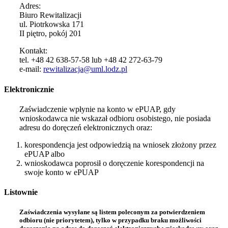
Adres:
Biuro Rewitalizacji
ul. Piotrkowska 171
II piętro, pokój 201
Kontakt:
tel. +48 42 638-57-58 lub +48 42 272-63-79
e-mail:
rewitalizacja@uml.lodz.pl
Elektronicznie
Zaświadczenie wpłynie na konto w ePUAP, gdy
wnioskodawca nie wskazał odbioru osobistego, nie posiada
adresu do doręczeń elektronicznych oraz:
korespondencja jest odpowiedzią na wniosek złożony przez
ePUAP albo
wnioskodawca poprosił o doręczenie korespondencji na
swoje konto w ePUAP
Listownie
Zaświadczenia wysyłane są listem poleconym za potwierdzeniem
odbioru (nie priorytetem), tylko w przypadku braku możliwości