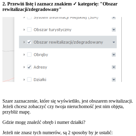
2. Przewiń listę i zaznacz znakiem ✓ kategorię: "Obszar
rewitalizacji/zdegradowany"
Szare zaznaczenie, które się wyświetliło, jest obszarem rewitalizacji.
Jeżeli chcesz zobaczyć czy twoja nieruchomość jest nim objęta,
przybliż mapę.
Gdzie mogę znaleźć obręb i numer działki?
Jeżeli nie znasz tych numerów, są 2 sposoby by je ustalić: