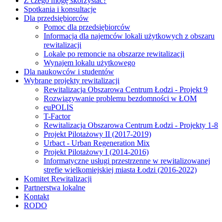
Z czego mogę skorzystać?
Spotkania i konsultacje
Dla przedsiębiorców
Pomoc dla przedsiębiorców
Informacja dla najemców lokali użytkowych z obszaru
rewitalizacji
Lokale po remoncie na obszarze rewitalizacji
Wynajem lokalu użytkowego
Dla naukowców i studentów
Wybrane projekty rewitalizacji
Rewitalizacja Obszarowa Centrum Łodzi - Projekt 9
Rozwiązywanie problemu bezdomności w ŁOM
euPOLIS
T-Factor
Rewitalizacja Obszarowa Centrum Łodzi - Projekty 1-8
Projekt Pilotażowy II (2017-2019)
Urbact - Urban Regeneration Mix
Projekt Pilotażowy I (2014-2016)
Informatyczne usługi przestrzenne w rewitalizowanej
strefie wielkomiejskiej miasta Łodzi (2016-2022)
Komitet Rewitalizacji
Partnerstwa lokalne
Kontakt
RODO