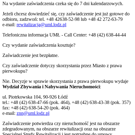
Na wydanie zaświadczenia czeka się do 7 dni kalendarzowych.
Jeżeli chcesz dowiedzieć się, czy zaświadczenie jest już gotowe do
odbioru, zadzwoń: tel. +48 42638-52-98 lub +48 42 272-63-79
e-mail:
rewitalizacja@uml.lodz.pl
Telefoniczna informacja UMŁ - Call Center: +48 (42) 638-44-44
Czy wydanie zaświadczenia kosztuje?
Zaświadczenie jest bezpłatne.
Czy zaświadczenie dotyczy skorzystania przez Miasto z prawa
pierwokupu?
Nie. Decyzje w sprawie skorzystania z prawa pierwokupu wydaje
Wydział Zbywania i Nabywania Nieruchomości
:
ul. Piotrkowska 104, 90-926 Łódź
tel.: +48 (42) 638-47-66 (pok. 464), +48 (42) 638-43-38 (pok. 357)
fax: +48 (42) 638-54-20 (pok. 464)
e-mail:
znn@uml.lodz.pl
Zaświadczenie potwierdza czy nieruchomość jest na obszarze
zdegradowanym, na obszarze rewitalizacji oraz na obszarze
Specjalnej Strefy Rewitalizacji i jest potrzebne do umowy