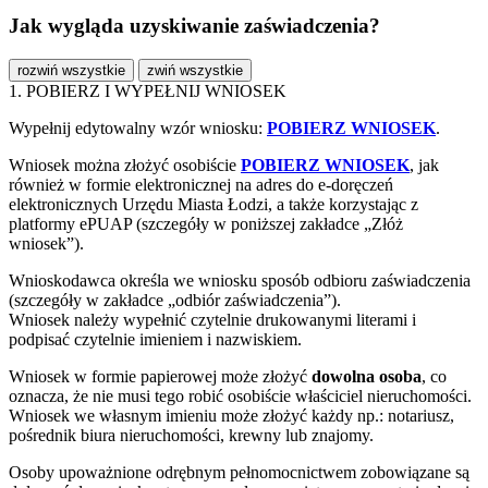
Jak wygląda uzyskiwanie zaświadczenia?
rozwiń wszystkie
zwiń wszystkie
1. POBIERZ I WYPEŁNIJ WNIOSEK
Wypełnij edytowalny wzór wniosku:
POBIERZ WNIOSEK
.
Wniosek można złożyć osobiście
POBIERZ WNIOSEK
, jak
również w formie elektronicznej na adres do e-doręczeń
elektronicznych Urzędu Miasta Łodzi, a także korzystając z
platformy ePUAP (szczegóły w poniższej zakładce „Złóż
wniosek”).
Wnioskodawca określa we wniosku sposób odbioru zaświadczenia
(szczegóły w zakładce „odbiór zaświadczenia”).
Wniosek należy wypełnić czytelnie drukowanymi literami i
podpisać czytelnie imieniem i nazwiskiem.
Wniosek w formie papierowej może złożyć
dowolna osoba
, co
oznacza, że nie musi tego robić osobiście właściciel nieruchomości.
Wniosek we własnym imieniu może złożyć każdy np.: notariusz,
pośrednik biura nieruchomości, krewny lub znajomy.
Osoby upoważnione odrębnym pełnomocnictwem zobowiązane są