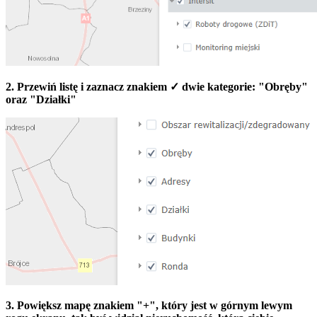
2. Przewiń listę i zaznacz znakiem ✓ dwie kategorie: "Obręby"
oraz "Działki"
3. Powiększ mapę znakiem "+", który jest w górnym lewym