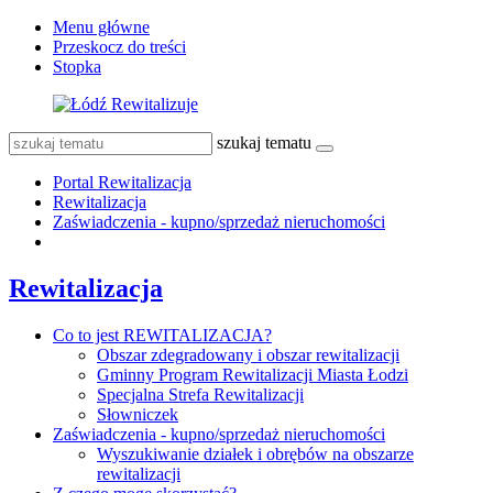
Menu główne
Przeskocz do treści
Stopka
szukaj tematu
Portal Rewitalizacja
Rewitalizacja
Zaświadczenia - kupno/sprzedaż nieruchomości
Rewitalizacja
Co to jest REWITALIZACJA?
Obszar zdegradowany i obszar rewitalizacji
Gminny Program Rewitalizacji Miasta Łodzi
Specjalna Strefa Rewitalizacji
Słowniczek
Zaświadczenia - kupno/sprzedaż nieruchomości
Wyszukiwanie działek i obrębów na obszarze
rewitalizacji