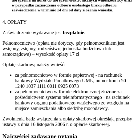
doręczenia na adres do doręczeń elektronicznych wnioskodawcy oraz
w przypadku zaznaczenia odbioru osobistego braku odbioru
zaświadczenia w terminie 14 dni od daty złożenia wniosku.
4. OPŁATY
Zaświadczenie wydawane jest
bezpłatnie
.
Pełnomocnictwo (opłata nie dotyczy, gdy pełnomocnikiem jest
wstępny, zstępny, rodzeństwo, jednostka budżetowa lub
samorządowa) – wysokość opłaty 17 zł
Opłatę skarbową należy wnieść:
za pełnomocnictwo w formie papierowej - na rachunek
bankowy Wydziału Podatkowego UMŁ, numer konta 50
1240 1037 1111 0011 0925 0073
za pełnomocnictwo w formie elektronicznej złożone za
pośrednictwem systemu teleinformatycznego - na rachunek
bankowy organu podatkowego właściwego ze względu na
miejsce zamieszkania albo siedzibę mocodawcy.
Zwolnienia bądź wyłączenia z opłaty skarbowej określają przepisy
ustawy z dnia 16 listopada 2006 r. o opłacie skarbowej.
Najczęściej zadawane pytania