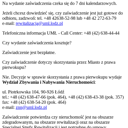
Na wydanie zaświadczenia czeka się do 7 dni kalendarzowych.
Jeżeli chcesz dowiedzieć się, czy zaświadczenie jest już gotowe do
odbioru, zadzwoń: tel. +48 42638-52-98 lub +48 42 272-63-79
e-mail:
rewitalizacja@uml.lodz.pl
Telefoniczna informacja UMŁ - Call Center: +48 (42) 638-44-44
Czy wydanie zaświadczenia kosztuje?
Zaświadczenie jest bezpłatne.
Czy zaświadczenie dotyczy skorzystania przez Miasto z prawa
pierwokupu?
Nie. Decyzje w sprawie skorzystania z prawa pierwokupu wydaje
Wydział Zbywania i Nabywania Nieruchomości
:
ul. Piotrkowska 104, 90-926 Łódź
tel.: +48 (42) 638-47-66 (pok. 464), +48 (42) 638-43-38 (pok. 357)
fax: +48 (42) 638-54-20 (pok. 464)
e-mail:
znn@uml.lodz.pl
Zaświadczenie potwierdza czy nieruchomość jest na obszarze
zdegradowanym, na obszarze rewitalizacji oraz na obszarze
Specjalnej Strefy Rewitalizacji i jest potrzebne do umowy