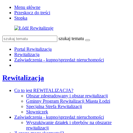
Menu główne
Przeskocz do treści
Stopka
szukaj tematu
Portal Rewitalizacja
Rewitalizacja
Zaświadczenia - kupno/sprzedaż nieruchomości
Rewitalizacja
Co to jest REWITALIZACJA?
Obszar zdegradowany i obszar rewitalizacji
Gminny Program Rewitalizacji Miasta Łodzi
Specjalna Strefa Rewitalizacji
Słowniczek
Zaświadczenia - kupno/sprzedaż nieruchomości
Wyszukiwanie działek i obrębów na obszarze
rewitalizacji