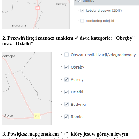
2. Przewiń listę i zaznacz znakiem ✓ dwie kategorie: "Obręby"
oraz "Działki"
3. Powiększ mapę znakiem "+", który jest w górnym lewym