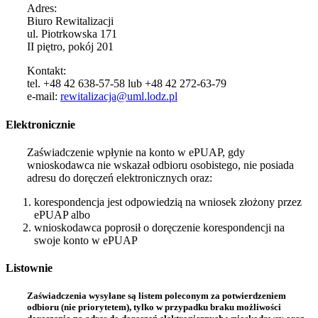
Adres:
Biuro Rewitalizacji
ul. Piotrkowska 171
II piętro, pokój 201
Kontakt:
tel. +48 42 638-57-58 lub +48 42 272-63-79
e-mail:
rewitalizacja@uml.lodz.pl
Elektronicznie
Zaświadczenie wpłynie na konto w ePUAP, gdy
wnioskodawca nie wskazał odbioru osobistego, nie posiada
adresu do doręczeń elektronicznych oraz:
korespondencja jest odpowiedzią na wniosek złożony przez
ePUAP albo
wnioskodawca poprosił o doręczenie korespondencji na
swoje konto w ePUAP
Listownie
Zaświadczenia wysyłane są listem poleconym za potwierdzeniem
odbioru (nie priorytetem), tylko w przypadku braku możliwości