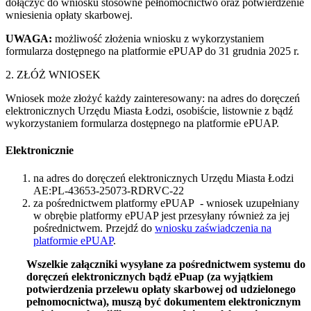
dołączyć do wniosku stosowne pełnomocnictwo oraz potwierdzenie
wniesienia opłaty skarbowej.
UWAGA:
możliwość złożenia wniosku z wykorzystaniem
formularza dostępnego na platformie ePUAP do 31 grudnia 2025 r.
2. ZŁÓŻ WNIOSEK
Wniosek może złożyć każdy zainteresowany: na adres do doręczeń
elektronicznych Urzędu Miasta Łodzi, osobiście, listownie z bądź
wykorzystaniem formularza dostępnego na platformie ePUAP.
Elektronicznie
na adres do doręczeń elektronicznych Urzędu Miasta Łodzi
AE:PL-43653-25073-RDRVC-22
za pośrednictwem platformy ePUAP - wniosek uzupełniany
w obrębie platformy ePUAP jest przesyłany również za jej
pośrednictwem. Przejdź do
wniosku zaświadczenia na
platformie ePUAP
.
Wszelkie załączniki wysyłane za pośrednictwem systemu do
doręczeń elektronicznych bądź ePuap (za wyjątkiem
potwierdzenia przelewu opłaty skarbowej od udzielonego
pełnomocnictwa), muszą być dokumentem elektronicznym