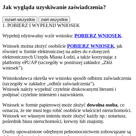
Jak wygląda uzyskiwanie zaświadczenia?
rozwiń wszystkie
zwiń wszystkie
1. POBIERZ I WYPEŁNIJ WNIOSEK
Wypełnij edytowalny wzór wniosku:
POBIERZ WNIOSEK
.
Wniosek można złożyć osobiście
POBIERZ WNIOSEK
, jak
również w formie elektronicznej na adres do e-doręczeń
elektronicznych Urzędu Miasta Łodzi, a także korzystając z
platformy ePUAP (szczegóły w poniższej zakładce „Złóż
wniosek”).
Wnioskodawca określa we wniosku sposób odbioru zaświadczenia
(szczegóły w zakładce „odbiór zaświadczenia”).
Wniosek należy wypełnić czytelnie drukowanymi literami i
podpisać czytelnie imieniem i nazwiskiem.
Wniosek w formie papierowej może złożyć
dowolna osoba
, co
oznacza, że nie musi tego robić osobiście właściciel nieruchomości.
Wniosek we własnym imieniu może złożyć każdy np.: notariusz,
pośrednik biura nieruchomości, krewny lub znajomy.
Osoby upoważnione odrębnym pełnomocnictwem zobowiązane są