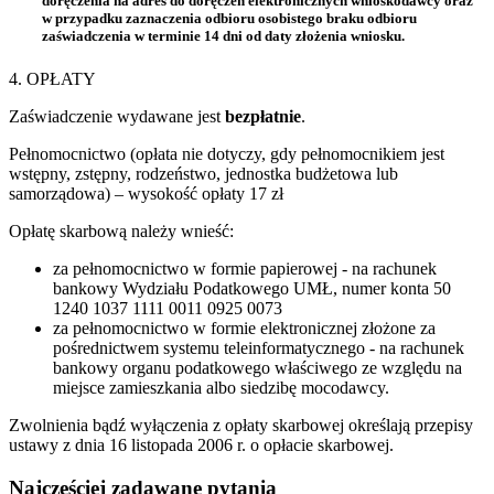
doręczenia na adres do doręczeń elektronicznych wnioskodawcy oraz
w przypadku zaznaczenia odbioru osobistego braku odbioru
zaświadczenia w terminie 14 dni od daty złożenia wniosku.
4. OPŁATY
Zaświadczenie wydawane jest
bezpłatnie
.
Pełnomocnictwo (opłata nie dotyczy, gdy pełnomocnikiem jest
wstępny, zstępny, rodzeństwo, jednostka budżetowa lub
samorządowa) – wysokość opłaty 17 zł
Opłatę skarbową należy wnieść:
za pełnomocnictwo w formie papierowej - na rachunek
bankowy Wydziału Podatkowego UMŁ, numer konta 50
1240 1037 1111 0011 0925 0073
za pełnomocnictwo w formie elektronicznej złożone za
pośrednictwem systemu teleinformatycznego - na rachunek
bankowy organu podatkowego właściwego ze względu na
miejsce zamieszkania albo siedzibę mocodawcy.
Zwolnienia bądź wyłączenia z opłaty skarbowej określają przepisy
ustawy z dnia 16 listopada 2006 r. o opłacie skarbowej.
Najczęściej zadawane pytania