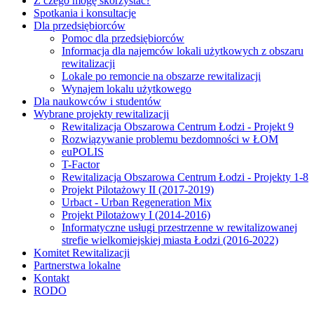
Z czego mogę skorzystać?
Spotkania i konsultacje
Dla przedsiębiorców
Pomoc dla przedsiębiorców
Informacja dla najemców lokali użytkowych z obszaru
rewitalizacji
Lokale po remoncie na obszarze rewitalizacji
Wynajem lokalu użytkowego
Dla naukowców i studentów
Wybrane projekty rewitalizacji
Rewitalizacja Obszarowa Centrum Łodzi - Projekt 9
Rozwiązywanie problemu bezdomności w ŁOM
euPOLIS
T-Factor
Rewitalizacja Obszarowa Centrum Łodzi - Projekty 1-8
Projekt Pilotażowy II (2017-2019)
Urbact - Urban Regeneration Mix
Projekt Pilotażowy I (2014-2016)
Informatyczne usługi przestrzenne w rewitalizowanej
strefie wielkomiejskiej miasta Łodzi (2016-2022)
Komitet Rewitalizacji
Partnerstwa lokalne
Kontakt
RODO