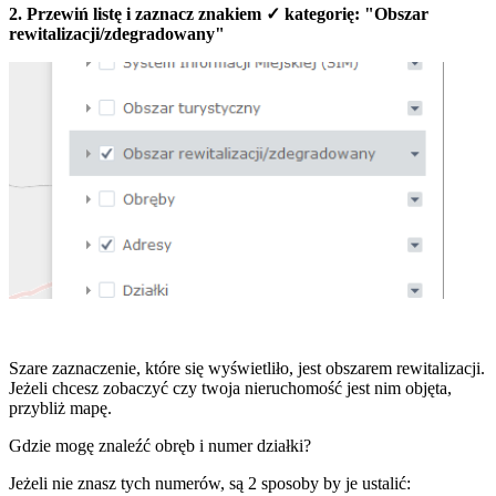
2. Przewiń listę i zaznacz znakiem ✓ kategorię: "Obszar
rewitalizacji/zdegradowany"
Szare zaznaczenie, które się wyświetliło, jest obszarem rewitalizacji.
Jeżeli chcesz zobaczyć czy twoja nieruchomość jest nim objęta,
przybliż mapę.
Gdzie mogę znaleźć obręb i numer działki?
Jeżeli nie znasz tych numerów, są 2 sposoby by je ustalić: