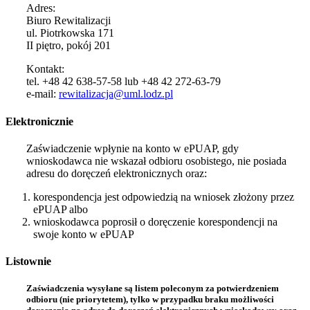
Adres:
Biuro Rewitalizacji
ul. Piotrkowska 171
II piętro, pokój 201
Kontakt:
tel. +48 42 638-57-58 lub +48 42 272-63-79
e-mail:
rewitalizacja@uml.lodz.pl
Elektronicznie
Zaświadczenie wpłynie na konto w ePUAP, gdy
wnioskodawca nie wskazał odbioru osobistego, nie posiada
adresu do doręczeń elektronicznych oraz:
korespondencja jest odpowiedzią na wniosek złożony przez
ePUAP albo
wnioskodawca poprosił o doręczenie korespondencji na
swoje konto w ePUAP
Listownie
Zaświadczenia wysyłane są listem poleconym za potwierdzeniem
odbioru (nie priorytetem), tylko w przypadku braku możliwości