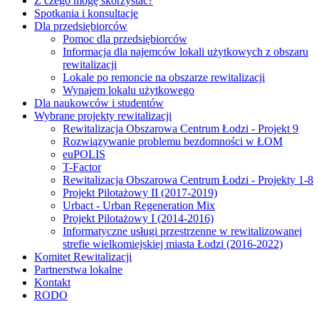
Z czego mogę skorzystać?
Spotkania i konsultacje
Dla przedsiębiorców
Pomoc dla przedsiębiorców
Informacja dla najemców lokali użytkowych z obszaru
rewitalizacji
Lokale po remoncie na obszarze rewitalizacji
Wynajem lokalu użytkowego
Dla naukowców i studentów
Wybrane projekty rewitalizacji
Rewitalizacja Obszarowa Centrum Łodzi - Projekt 9
Rozwiązywanie problemu bezdomności w ŁOM
euPOLIS
T-Factor
Rewitalizacja Obszarowa Centrum Łodzi - Projekty 1-8
Projekt Pilotażowy II (2017-2019)
Urbact - Urban Regeneration Mix
Projekt Pilotażowy I (2014-2016)
Informatyczne usługi przestrzenne w rewitalizowanej
strefie wielkomiejskiej miasta Łodzi (2016-2022)
Komitet Rewitalizacji
Partnerstwa lokalne
Kontakt
RODO