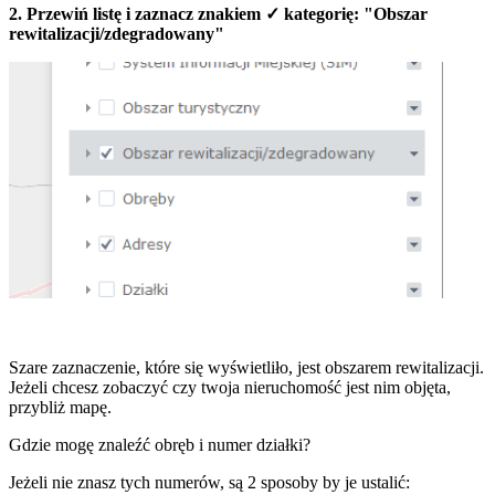
2. Przewiń listę i zaznacz znakiem ✓ kategorię: "Obszar
rewitalizacji/zdegradowany"
Szare zaznaczenie, które się wyświetliło, jest obszarem rewitalizacji.
Jeżeli chcesz zobaczyć czy twoja nieruchomość jest nim objęta,
przybliż mapę.
Gdzie mogę znaleźć obręb i numer działki?
Jeżeli nie znasz tych numerów, są 2 sposoby by je ustalić: