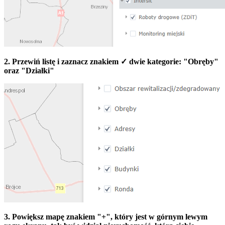
2. Przewiń listę i zaznacz znakiem ✓ dwie kategorie: "Obręby"
oraz "Działki"
3. Powiększ mapę znakiem "+", który jest w górnym lewym