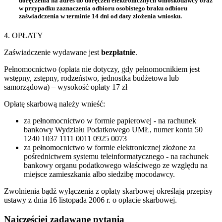
doręczenia na adres do doręczeń elektronicznych wnioskodawcy oraz
w przypadku zaznaczenia odbioru osobistego braku odbioru
zaświadczenia w terminie 14 dni od daty złożenia wniosku.
4. OPŁATY
Zaświadczenie wydawane jest
bezpłatnie
.
Pełnomocnictwo (opłata nie dotyczy, gdy pełnomocnikiem jest
wstępny, zstępny, rodzeństwo, jednostka budżetowa lub
samorządowa) – wysokość opłaty 17 zł
Opłatę skarbową należy wnieść:
za pełnomocnictwo w formie papierowej - na rachunek
bankowy Wydziału Podatkowego UMŁ, numer konta 50
1240 1037 1111 0011 0925 0073
za pełnomocnictwo w formie elektronicznej złożone za
pośrednictwem systemu teleinformatycznego - na rachunek
bankowy organu podatkowego właściwego ze względu na
miejsce zamieszkania albo siedzibę mocodawcy.
Zwolnienia bądź wyłączenia z opłaty skarbowej określają przepisy
ustawy z dnia 16 listopada 2006 r. o opłacie skarbowej.
Najczęściej zadawane pytania