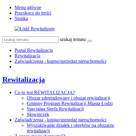
Menu główne
Przeskocz do treści
Stopka
szukaj tematu
Portal Rewitalizacja
Rewitalizacja
Zaświadczenia - kupno/sprzedaż nieruchomości
Rewitalizacja
Co to jest REWITALIZACJA?
Obszar zdegradowany i obszar rewitalizacji
Gminny Program Rewitalizacji Miasta Łodzi
Specjalna Strefa Rewitalizacji
Słowniczek
Zaświadczenia - kupno/sprzedaż nieruchomości
Wyszukiwanie działek i obrębów na obszarze
rewitalizacji