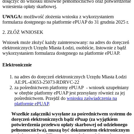
dołączyć do wniosku stosowne pełnomocnictwo oraz potwierdzenie
wniesienia opłaty skarbowej.
UWAGA:
możliwość złożenia wniosku z wykorzystaniem
formularza dostępnego na platformie ePUAP do 31 grudnia 2025 r.
2. ZŁÓŻ WNIOSEK
Wniosek może złożyć każdy zainteresowany: na adres do doręczeń
elektronicznych Urzędu Miasta Łodzi, osobiście, listownie z bądź
wykorzystaniem formularza dostępnego na platformie ePUAP.
Elektronicznie
na adres do doręczeń elektronicznych Urzędu Miasta Łodzi
AE:PL-43653-25073-RDRVC-22
za pośrednictwem platformy ePUAP - wniosek uzupełniany
w obrębie platformy ePUAP jest przesyłany również za jej
pośrednictwem. Przejdź do
wniosku zaświadczenia na
platformie ePUAP
.
Wszelkie załączniki wysyłane za pośrednictwem systemu do
doręczeń elektronicznych bądź ePuap (za wyjątkiem
potwierdzenia przelewu opłaty skarbowej od udzielonego
pełnomocnictwa), muszą być dokumentem elektronicznym