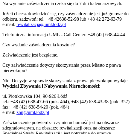
Na wydanie zaświadczenia czeka się do 7 dni kalendarzowych.
Jeżeli chcesz dowiedzieć się, czy zaświadczenie jest już gotowe do
odbioru, zadzwoń: tel. +48 42638-52-98 lub +48 42 272-63-79
e-mail:
rewitalizacja@uml.lodz.pl
Telefoniczna informacja UMŁ - Call Center: +48 (42) 638-44-44
Czy wydanie zaświadczenia kosztuje?
Zaświadczenie jest bezpłatne.
Czy zaświadczenie dotyczy skorzystania przez Miasto z prawa
pierwokupu?
Nie. Decyzje w sprawie skorzystania z prawa pierwokupu wydaje
Wydział Zbywania i Nabywania Nieruchomości
:
ul. Piotrkowska 104, 90-926 Łódź
tel.: +48 (42) 638-47-66 (pok. 464), +48 (42) 638-43-38 (pok. 357)
fax: +48 (42) 638-54-20 (pok. 464)
e-mail:
znn@uml.lodz.pl
Zaświadczenie potwierdza czy nieruchomość jest na obszarze
zdegradowanym, na obszarze rewitalizacji oraz na obszarze
Specjalnej Strefy Rewitalizacji i jest potrzebne do umowy