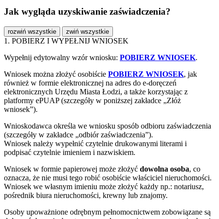
Jak wygląda uzyskiwanie zaświadczenia?
rozwiń wszystkie
zwiń wszystkie
1. POBIERZ I WYPEŁNIJ WNIOSEK
Wypełnij edytowalny wzór wniosku:
POBIERZ WNIOSEK
.
Wniosek można złożyć osobiście
POBIERZ WNIOSEK
, jak
również w formie elektronicznej na adres do e-doręczeń
elektronicznych Urzędu Miasta Łodzi, a także korzystając z
platformy ePUAP (szczegóły w poniższej zakładce „Złóż
wniosek”).
Wnioskodawca określa we wniosku sposób odbioru zaświadczenia
(szczegóły w zakładce „odbiór zaświadczenia”).
Wniosek należy wypełnić czytelnie drukowanymi literami i
podpisać czytelnie imieniem i nazwiskiem.
Wniosek w formie papierowej może złożyć
dowolna osoba
, co
oznacza, że nie musi tego robić osobiście właściciel nieruchomości.
Wniosek we własnym imieniu może złożyć każdy np.: notariusz,
pośrednik biura nieruchomości, krewny lub znajomy.
Osoby upoważnione odrębnym pełnomocnictwem zobowiązane są