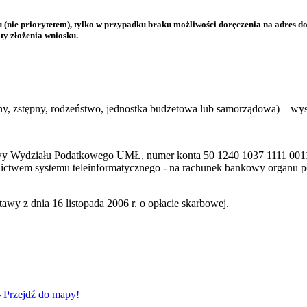
 (nie priorytetem), tylko w przypadku braku możliwości doręczenia na adres 
ty złożenia wniosku.
ny, zstępny, rodzeństwo, jednostka budżetowa lub samorządowa) – wys
owy Wydziału Podatkowego UMŁ, numer konta 50 1240 1037 1111 001
dnictwem systemu teleinformatycznego - na rachunek bankowy organu 
awy z dnia 16 listopada 2006 r. o opłacie skarbowej.
-
Przejdź do mapy!