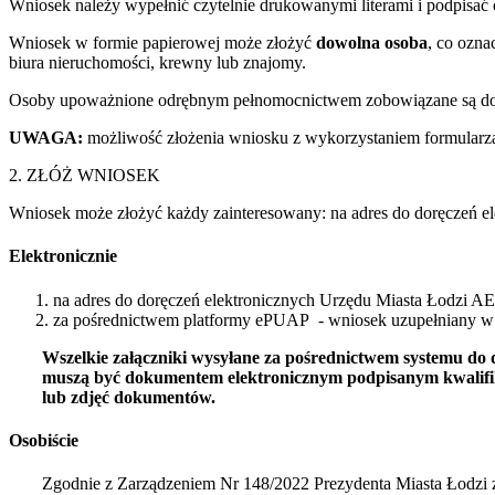
Wniosek należy wypełnić czytelnie drukowanymi literami i podpisać 
Wniosek w formie papierowej może złożyć
dowolna osoba
, co ozna
biura nieruchomości, krewny lub znajomy.
Osoby upoważnione odrębnym pełnomocnictwem zobowiązane są dołą
UWAGA:
możliwość złożenia wniosku z wykorzystaniem formularza
2. ZŁÓŻ WNIOSEK
Wniosek może złożyć każdy zainteresowany: na adres do doręczeń el
Elektronicznie
na adres do doręczeń elektronicznych Urzędu Miasta Łodz
za pośrednictwem platformy ePUAP - wniosek uzupełniany w o
Wszelkie załączniki wysyłane za pośrednictwem systemu do 
muszą być dokumentem elektronicznym podpisanym kwalifik
lub zdjęć dokumentów.
Osobiście
Zgodnie z Zarządzeniem Nr 148/2022 Prezydenta Miasta Łodzi 