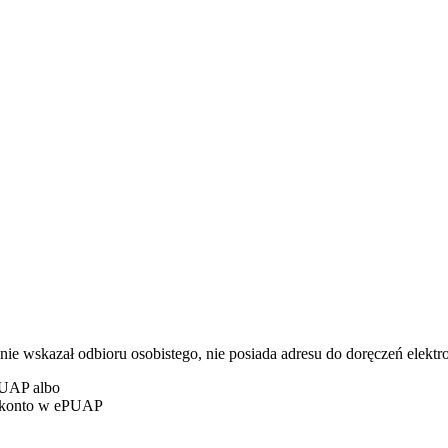
 wskazał odbioru osobistego, nie posiada adresu do doręczeń elektro
PUAP albo
e konto w ePUAP