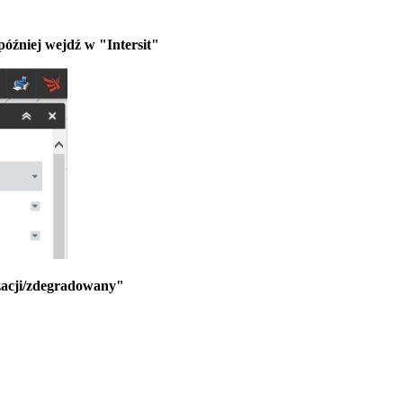
óźniej wejdź w "Intersit"
izacji/zdegradowany"