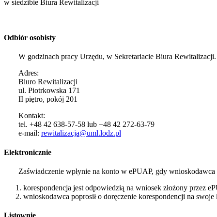
w siedzibie Biura Rewitalizacji
Odbiór osobisty
W godzinach pracy Urzędu, w Sekretariacie Biura Rewitalizacji.
Adres:
Biuro Rewitalizacji
ul. Piotrkowska 171
II piętro, pokój 201
Kontakt:
tel. +48 42 638-57-58 lub +48 42 272-63-79
e-mail:
rewitalizacja@uml.lodz.pl
Elektronicznie
Zaświadczenie wpłynie na konto w ePUAP, gdy wnioskodawca nie
korespondencja jest odpowiedzią na wniosek złożony przez e
wnioskodawca poprosił o doręczenie korespondencji na swoj
Listownie