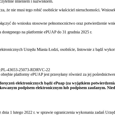
czytelnie imieniem i nazwiskiem.
cza, że nie musi tego robić osobiście właściciel nieruchomości. Wnios
czyć do wniosku stosowne pełnomocnictwo oraz potwierdzenie wnies
 dostępnego na platformie ePUAP do 31 grudnia 2025 r.
ektronicznych Urzędu Miasta Łodzi, osobiście, listownie z bądź wyko
i AE:PL-43653-25073-RDRVC-22
brębie platformy ePUAP jest przesyłany również za jej pośrednictwe
doręczeń elektronicznych bądź ePuap (za wyjątkiem potwierdzeni
owanym podpisem elektronicznym lub podpisem zaufanym. Niedopu
z dnia
1 lutego 2022
r. w sprawie ograniczenia wykonania zadań Urzę