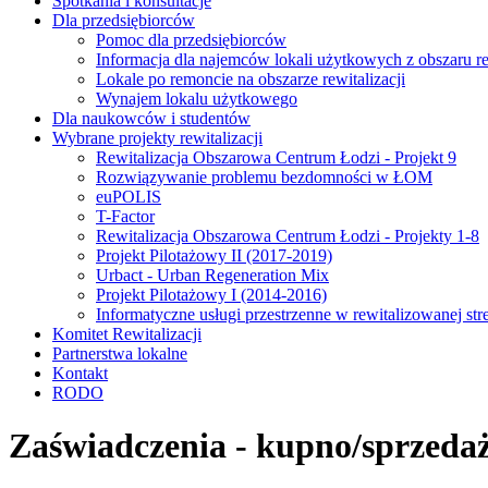
Spotkania i konsultacje
Dla przedsiębiorców
Pomoc dla przedsiębiorców
Informacja dla najemców lokali użytkowych z obszaru rew
Lokale po remoncie na obszarze rewitalizacji
Wynajem lokalu użytkowego
Dla naukowców i studentów
Wybrane projekty rewitalizacji
Rewitalizacja Obszarowa Centrum Łodzi - Projekt 9
Rozwiązywanie problemu bezdomności w ŁOM
euPOLIS
T-Factor
Rewitalizacja Obszarowa Centrum Łodzi - Projekty 1-8
Projekt Pilotażowy II (2017-2019)
Urbact - Urban Regeneration Mix
Projekt Pilotażowy I (2014-2016)
Informatyczne usługi przestrzenne w rewitalizowanej str
Komitet Rewitalizacji
Partnerstwa lokalne
Kontakt
RODO
Zaświadczenia - kupno/sprzeda