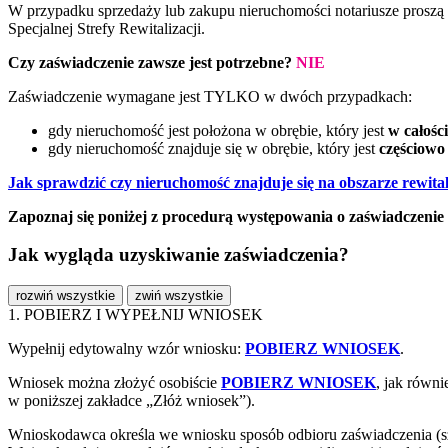
W przypadku sprzedaży lub zakupu nieruchomości notariusze proszą o
Specjalnej Strefy Rewitalizacji.
Czy zaświadczenie zawsze jest potrzebne?
NIE
Zaświadczenie wymagane jest TYLKO w dwóch przypadkach:
gdy nieruchomość jest położona w obrębie, który jest
w całości
gdy nieruchomość znajduje się w obrębie, który jest
częściowo
Jak sprawdzić czy nieruchomość znajduje się na obszarze rewital
Zapoznaj się poniżej z procedurą występowania o zaświadczenie 
Jak wygląda uzyskiwanie zaświadczenia?
rozwiń wszystkie
zwiń wszystkie
1. POBIERZ I WYPEŁNIJ WNIOSEK
Wypełnij edytowalny wzór wniosku:
POBIERZ WNIOSEK
.
Wniosek można złożyć osobiście
POBIERZ WNIOSEK
, jak równi
w poniższej zakładce „Złóż wniosek”).
Wnioskodawca określa we wniosku sposób odbioru zaświadczenia (sz