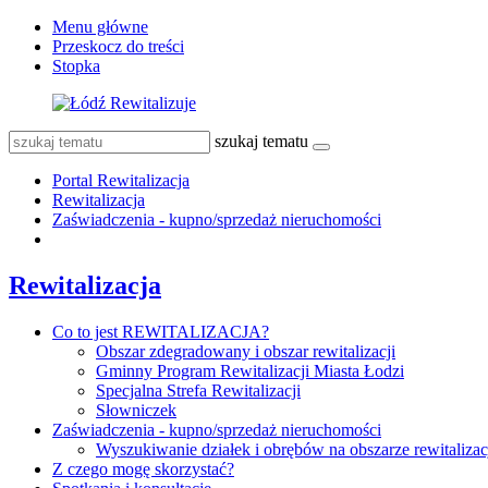
Menu główne
Przeskocz do treści
Stopka
szukaj tematu
Portal Rewitalizacja
Rewitalizacja
Zaświadczenia - kupno/sprzedaż nieruchomości
Rewitalizacja
Co to jest REWITALIZACJA?
Obszar zdegradowany i obszar rewitalizacji
Gminny Program Rewitalizacji Miasta Łodzi
Specjalna Strefa Rewitalizacji
Słowniczek
Zaświadczenia - kupno/sprzedaż nieruchomości
Wyszukiwanie działek i obrębów na obszarze rewitalizac
Z czego mogę skorzystać?