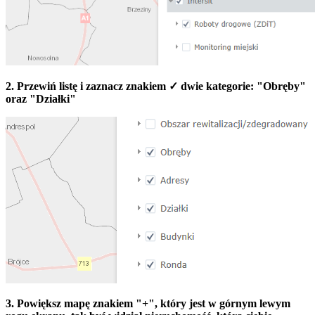
2. Przewiń listę i zaznacz znakiem ✓ dwie kategorie: "Obręby"
oraz "Działki"
3. Powiększ mapę znakiem "+", który jest w górnym lewym