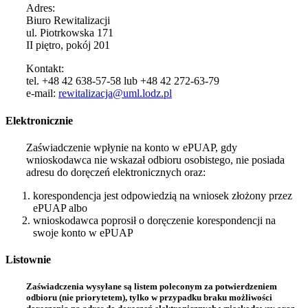
Adres:
Biuro Rewitalizacji
ul. Piotrkowska 171
II piętro, pokój 201
Kontakt:
tel. +48 42 638-57-58 lub +48 42 272-63-79
e-mail:
rewitalizacja@uml.lodz.pl
Elektronicznie
Zaświadczenie wpłynie na konto w ePUAP, gdy
wnioskodawca nie wskazał odbioru osobistego, nie posiada
adresu do doręczeń elektronicznych oraz:
korespondencja jest odpowiedzią na wniosek złożony przez
ePUAP albo
wnioskodawca poprosił o doręczenie korespondencji na
swoje konto w ePUAP
Listownie
Zaświadczenia wysyłane są listem poleconym za potwierdzeniem
odbioru (nie priorytetem), tylko w przypadku braku możliwości