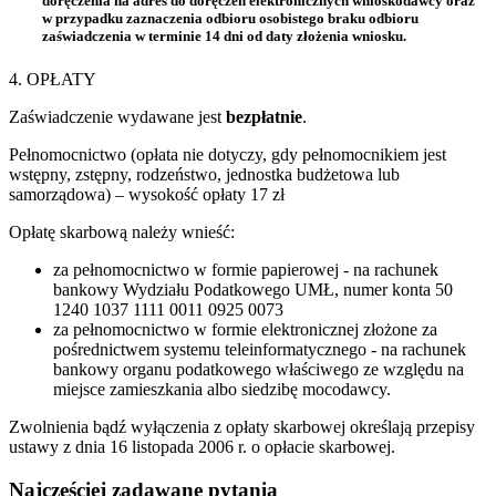
doręczenia na adres do doręczeń elektronicznych wnioskodawcy oraz
w przypadku zaznaczenia odbioru osobistego braku odbioru
zaświadczenia w terminie 14 dni od daty złożenia wniosku.
4. OPŁATY
Zaświadczenie wydawane jest
bezpłatnie
.
Pełnomocnictwo (opłata nie dotyczy, gdy pełnomocnikiem jest
wstępny, zstępny, rodzeństwo, jednostka budżetowa lub
samorządowa) – wysokość opłaty 17 zł
Opłatę skarbową należy wnieść:
za pełnomocnictwo w formie papierowej - na rachunek
bankowy Wydziału Podatkowego UMŁ, numer konta 50
1240 1037 1111 0011 0925 0073
za pełnomocnictwo w formie elektronicznej złożone za
pośrednictwem systemu teleinformatycznego - na rachunek
bankowy organu podatkowego właściwego ze względu na
miejsce zamieszkania albo siedzibę mocodawcy.
Zwolnienia bądź wyłączenia z opłaty skarbowej określają przepisy
ustawy z dnia 16 listopada 2006 r. o opłacie skarbowej.
Najczęściej zadawane pytania