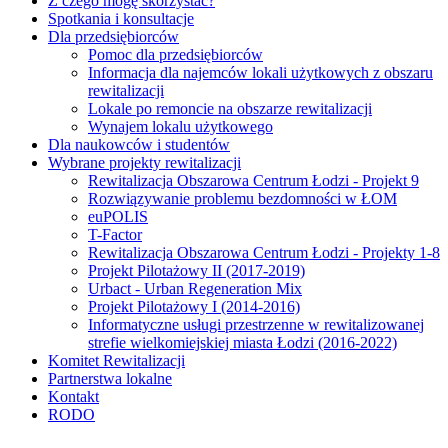
Z czego mogę skorzystać?
Spotkania i konsultacje
Dla przedsiębiorców
Pomoc dla przedsiębiorców
Informacja dla najemców lokali użytkowych z obszaru
rewitalizacji
Lokale po remoncie na obszarze rewitalizacji
Wynajem lokalu użytkowego
Dla naukowców i studentów
Wybrane projekty rewitalizacji
Rewitalizacja Obszarowa Centrum Łodzi - Projekt 9
Rozwiązywanie problemu bezdomności w ŁOM
euPOLIS
T-Factor
Rewitalizacja Obszarowa Centrum Łodzi - Projekty 1-8
Projekt Pilotażowy II (2017-2019)
Urbact - Urban Regeneration Mix
Projekt Pilotażowy I (2014-2016)
Informatyczne usługi przestrzenne w rewitalizowanej
strefie wielkomiejskiej miasta Łodzi (2016-2022)
Komitet Rewitalizacji
Partnerstwa lokalne
Kontakt
RODO