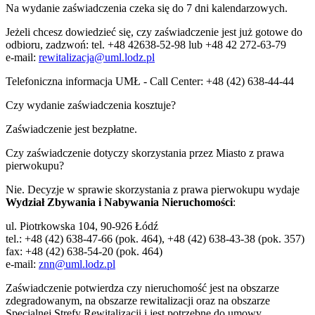
Na wydanie zaświadczenia czeka się do 7 dni kalendarzowych.
Jeżeli chcesz dowiedzieć się, czy zaświadczenie jest już gotowe do
odbioru, zadzwoń: tel. +48 42638-52-98 lub +48 42 272-63-79
e-mail:
rewitalizacja@uml.lodz.pl
Telefoniczna informacja UMŁ - Call Center: +48 (42) 638-44-44
Czy wydanie zaświadczenia kosztuje?
Zaświadczenie jest bezpłatne.
Czy zaświadczenie dotyczy skorzystania przez Miasto z prawa
pierwokupu?
Nie. Decyzje w sprawie skorzystania z prawa pierwokupu wydaje
Wydział Zbywania i Nabywania Nieruchomości
:
ul. Piotrkowska 104, 90-926 Łódź
tel.: +48 (42) 638-47-66 (pok. 464), +48 (42) 638-43-38 (pok. 357)
fax: +48 (42) 638-54-20 (pok. 464)
e-mail:
znn@uml.lodz.pl
Zaświadczenie potwierdza czy nieruchomość jest na obszarze
zdegradowanym, na obszarze rewitalizacji oraz na obszarze
Specjalnej Strefy Rewitalizacji i jest potrzebne do umowy