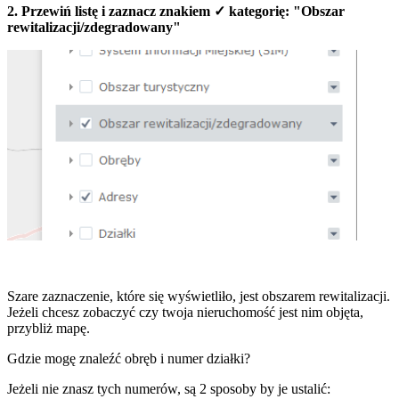
2. Przewiń listę i zaznacz znakiem ✓ kategorię: "Obszar
rewitalizacji/zdegradowany"
Szare zaznaczenie, które się wyświetliło, jest obszarem rewitalizacji.
Jeżeli chcesz zobaczyć czy twoja nieruchomość jest nim objęta,
przybliż mapę.
Gdzie mogę znaleźć obręb i numer działki?
Jeżeli nie znasz tych numerów, są 2 sposoby by je ustalić: