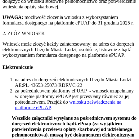
dołączyć do wniosku stosowne pełnomocnictwo oraz potwierdzenie
wniesienia opłaty skarbowej.
UWAGA:
możliwość złożenia wniosku z wykorzystaniem
formularza dostępnego na platformie ePUAP do 31 grudnia 2025 r.
2. ZŁÓŻ WNIOSEK
Wniosek może złożyć każdy zainteresowany: na adres do doręczeń
elektronicznych Urzędu Miasta Łodzi, osobiście, listownie z bądź
wykorzystaniem formularza dostępnego na platformie ePUAP.
Elektronicznie
na adres do doręczeń elektronicznych Urzędu Miasta Łodzi
AE:PL-43653-25073-RDRVC-22
za pośrednictwem platformy ePUAP - wniosek uzupełniany
w obrębie platformy ePUAP jest przesyłany również za jej
pośrednictwem. Przejdź do
wniosku zaświadczenia na
platformie ePUAP
.
Wszelkie załączniki wysyłane za pośrednictwem systemu do
doręczeń elektronicznych bądź ePuap (za wyjątkiem
potwierdzenia przelewu opłaty skarbowej od udzielonego
pełnomocnictwa), muszą być dokumentem elektronicznym