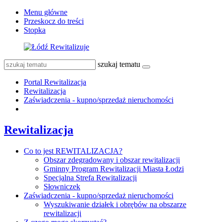
Menu główne
Przeskocz do treści
Stopka
szukaj tematu
Portal Rewitalizacja
Rewitalizacja
Zaświadczenia - kupno/sprzedaż nieruchomości
Rewitalizacja
Co to jest REWITALIZACJA?
Obszar zdegradowany i obszar rewitalizacji
Gminny Program Rewitalizacji Miasta Łodzi
Specjalna Strefa Rewitalizacji
Słowniczek
Zaświadczenia - kupno/sprzedaż nieruchomości
Wyszukiwanie działek i obrębów na obszarze
rewitalizacji