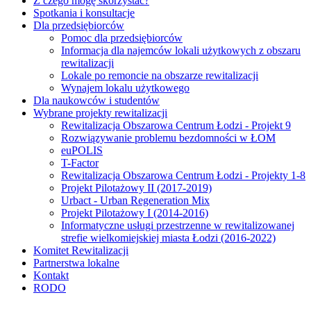
Z czego mogę skorzystać?
Spotkania i konsultacje
Dla przedsiębiorców
Pomoc dla przedsiębiorców
Informacja dla najemców lokali użytkowych z obszaru
rewitalizacji
Lokale po remoncie na obszarze rewitalizacji
Wynajem lokalu użytkowego
Dla naukowców i studentów
Wybrane projekty rewitalizacji
Rewitalizacja Obszarowa Centrum Łodzi - Projekt 9
Rozwiązywanie problemu bezdomności w ŁOM
euPOLIS
T-Factor
Rewitalizacja Obszarowa Centrum Łodzi - Projekty 1-8
Projekt Pilotażowy II (2017-2019)
Urbact - Urban Regeneration Mix
Projekt Pilotażowy I (2014-2016)
Informatyczne usługi przestrzenne w rewitalizowanej
strefie wielkomiejskiej miasta Łodzi (2016-2022)
Komitet Rewitalizacji
Partnerstwa lokalne
Kontakt
RODO