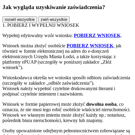
Jak wygląda uzyskiwanie zaświadczenia?
rozwiń wszystkie
zwiń wszystkie
1. POBIERZ I WYPEŁNIJ WNIOSEK
Wypełnij edytowalny wzór wniosku:
POBIERZ WNIOSEK
.
Wniosek można złożyć osobiście
POBIERZ WNIOSEK
, jak
również w formie elektronicznej na adres do e-doręczeń
elektronicznych Urzędu Miasta Łodzi, a także korzystając z
platformy ePUAP (szczegóły w poniższej zakładce „Złóż
wniosek”).
Wnioskodawca określa we wniosku sposób odbioru zaświadczenia
(szczegóły w zakładce „odbiór zaświadczenia”).
Wniosek należy wypełnić czytelnie drukowanymi literami i
podpisać czytelnie imieniem i nazwiskiem.
Wniosek w formie papierowej może złożyć
dowolna osoba
, co
oznacza, że nie musi tego robić osobiście właściciel nieruchomości.
Wniosek we własnym imieniu może złożyć każdy np.: notariusz,
pośrednik biura nieruchomości, krewny lub znajomy.
Osoby upoważnione odrębnym pełnomocnictwem zobowiązane są