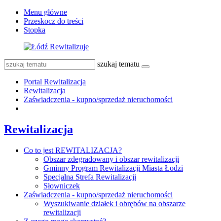
Menu główne
Przeskocz do treści
Stopka
szukaj tematu
Portal Rewitalizacja
Rewitalizacja
Zaświadczenia - kupno/sprzedaż nieruchomości
Rewitalizacja
Co to jest REWITALIZACJA?
Obszar zdegradowany i obszar rewitalizacji
Gminny Program Rewitalizacji Miasta Łodzi
Specjalna Strefa Rewitalizacji
Słowniczek
Zaświadczenia - kupno/sprzedaż nieruchomości
Wyszukiwanie działek i obrębów na obszarze
rewitalizacji