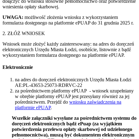
dołączyć do wniosku stosowne pełnomocnictwo oraz potwierdzenie
wniesienia opłaty skarbowej.
UWAGA:
możliwość złożenia wniosku z wykorzystaniem
formularza dostępnego na platformie ePUAP do 31 grudnia 2025 r.
2. ZŁÓŻ WNIOSEK
Wniosek może złożyć każdy zainteresowany: na adres do doręczeń
elektronicznych Urzędu Miasta Łodzi, osobiście, listownie z bądź
wykorzystaniem formularza dostępnego na platformie ePUAP.
Elektronicznie
na adres do doręczeń elektronicznych Urzędu Miasta Łodzi
AE:PL-43653-25073-RDRVC-22
za pośrednictwem platformy ePUAP - wniosek uzupełniany
w obrębie platformy ePUAP jest przesyłany również za jej
pośrednictwem. Przejdź do
wniosku zaświadczenia na
platformie ePUAP
.
Wszelkie załączniki wysyłane za pośrednictwem systemu do
doręczeń elektronicznych bądź ePuap (za wyjątkiem
potwierdzenia przelewu opłaty skarbowej od udzielonego
pełnomocnictwa), muszą być dokumentem elektronicznym