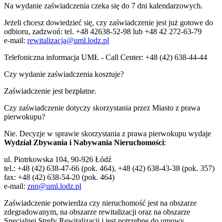
Na wydanie zaświadczenia czeka się do 7 dni kalendarzowych.
Jeżeli chcesz dowiedzieć się, czy zaświadczenie jest już gotowe do
odbioru, zadzwoń: tel. +48 42638-52-98 lub +48 42 272-63-79
e-mail:
rewitalizacja@uml.lodz.pl
Telefoniczna informacja UMŁ - Call Center: +48 (42) 638-44-44
Czy wydanie zaświadczenia kosztuje?
Zaświadczenie jest bezpłatne.
Czy zaświadczenie dotyczy skorzystania przez Miasto z prawa
pierwokupu?
Nie. Decyzje w sprawie skorzystania z prawa pierwokupu wydaje
Wydział Zbywania i Nabywania Nieruchomości
:
ul. Piotrkowska 104, 90-926 Łódź
tel.: +48 (42) 638-47-66 (pok. 464), +48 (42) 638-43-38 (pok. 357)
fax: +48 (42) 638-54-20 (pok. 464)
e-mail:
znn@uml.lodz.pl
Zaświadczenie potwierdza czy nieruchomość jest na obszarze
zdegradowanym, na obszarze rewitalizacji oraz na obszarze
Specjalnej Strefy Rewitalizacji i jest potrzebne do umowy