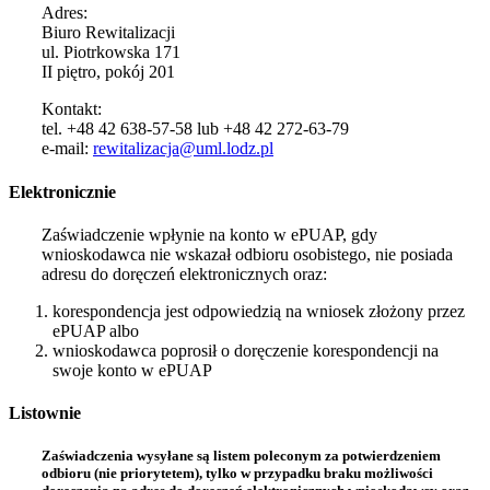
Adres:
Biuro Rewitalizacji
ul. Piotrkowska 171
II piętro, pokój 201
Kontakt:
tel. +48 42 638-57-58 lub +48 42 272-63-79
e-mail:
rewitalizacja@uml.lodz.pl
Elektronicznie
Zaświadczenie wpłynie na konto w ePUAP, gdy
wnioskodawca nie wskazał odbioru osobistego, nie posiada
adresu do doręczeń elektronicznych oraz:
korespondencja jest odpowiedzią na wniosek złożony przez
ePUAP albo
wnioskodawca poprosił o doręczenie korespondencji na
swoje konto w ePUAP
Listownie
Zaświadczenia wysyłane są listem poleconym za potwierdzeniem
odbioru (nie priorytetem), tylko w przypadku braku możliwości