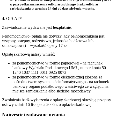
doręczenia na adres do doręczeń elektronicznych wnioskodawcy oraz
w przypadku zaznaczenia odbioru osobistego braku odbioru
zaświadczenia w terminie 14 dni od daty złożenia wniosku.
4. OPŁATY
Zaświadczenie wydawane jest
bezpłatnie
.
Pełnomocnictwo (opłata nie dotyczy, gdy pełnomocnikiem jest
wstępny, zstępny, rodzeństwo, jednostka budżetowa lub
samorządowa) – wysokość opłaty 17 zł
Opłatę skarbową należy wnieść:
za pełnomocnictwo w formie papierowej - na rachunek
bankowy Wydziału Podatkowego UMŁ, numer konta 50
1240 1037 1111 0011 0925 0073
za pełnomocnictwo w formie elektronicznej złożone za
pośrednictwem systemu teleinformatycznego - na rachunek
bankowy organu podatkowego właściwego ze względu na
miejsce zamieszkania albo siedzibę mocodawcy.
Zwolnienia bądź wyłączenia z opłaty skarbowej określają przepisy
ustawy z dnia 16 listopada 2006 r. o opłacie skarbowej.
Najczęściej zadawane pytania