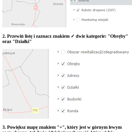
2. Przewiń listę i zaznacz znakiem ✓ dwie kategorie: "Obręby"
oraz "Działki"
3. Powiększ mapę znakiem "+", który jest w górnym lewym