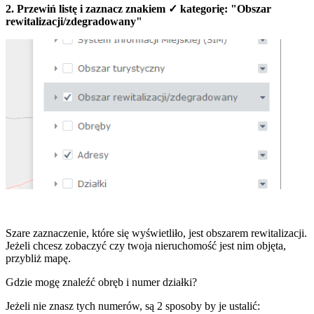
2. Przewiń listę i zaznacz znakiem ✓ kategorię: "Obszar
rewitalizacji/zdegradowany"
Szare zaznaczenie, które się wyświetliło, jest obszarem rewitalizacji.
Jeżeli chcesz zobaczyć czy twoja nieruchomość jest nim objęta,
przybliż mapę.
Gdzie mogę znaleźć obręb i numer działki?
Jeżeli nie znasz tych numerów, są 2 sposoby by je ustalić: