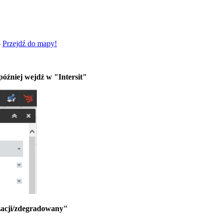
-
Przejdź do mapy!
óźniej wejdź w "Intersit"
izacji/zdegradowany"