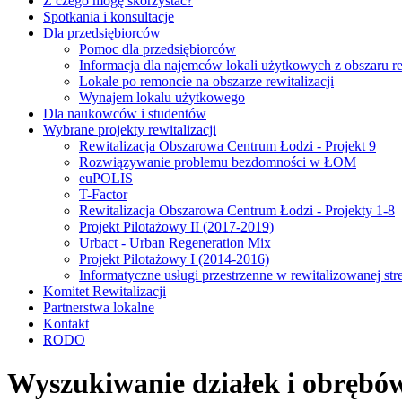
Z czego mogę skorzystać?
Spotkania i konsultacje
Dla przedsiębiorców
Pomoc dla przedsiębiorców
Informacja dla najemców lokali użytkowych z obszaru rew
Lokale po remoncie na obszarze rewitalizacji
Wynajem lokalu użytkowego
Dla naukowców i studentów
Wybrane projekty rewitalizacji
Rewitalizacja Obszarowa Centrum Łodzi - Projekt 9
Rozwiązywanie problemu bezdomności w ŁOM
euPOLIS
T-Factor
Rewitalizacja Obszarowa Centrum Łodzi - Projekty 1-8
Projekt Pilotażowy II (2017-2019)
Urbact - Urban Regeneration Mix
Projekt Pilotażowy I (2014-2016)
Informatyczne usługi przestrzenne w rewitalizowanej str
Komitet Rewitalizacji
Partnerstwa lokalne
Kontakt
RODO
Wyszukiwanie działek i obrębów 