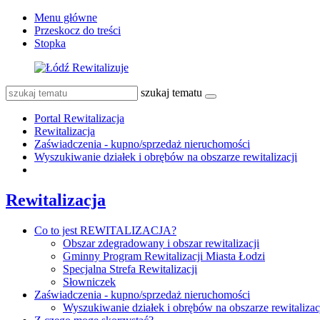
Menu główne
Przeskocz do treści
Stopka
szukaj tematu
Portal Rewitalizacja
Rewitalizacja
Zaświadczenia - kupno/sprzedaż nieruchomości
Wyszukiwanie działek i obrębów na obszarze rewitalizacji
Rewitalizacja
Co to jest REWITALIZACJA?
Obszar zdegradowany i obszar rewitalizacji
Gminny Program Rewitalizacji Miasta Łodzi
Specjalna Strefa Rewitalizacji
Słowniczek
Zaświadczenia - kupno/sprzedaż nieruchomości
Wyszukiwanie działek i obrębów na obszarze rewitalizac