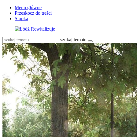
Menu główne
Przeskocz do treści
Stopka
szukaj tematu