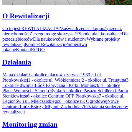
O Rewitalizacji
Co to jest REWITALIZACJA?
Zaświadczenia - kupno/sprzedaż
nieruchomości
Z czego mogę skorzystać?
Spotkania i konsultacje
Dla
przedsiębiorców
Dla naukowców i studentów
Wybrane projekty
rewitalizacji
Komitet Rewitalizacji
Partnerstwa
lokalne
Kontakt
RODO
Działania
Mapa działań
9 - okolice placu 4. czerwca 1989 r. i ul.
Piotrkowskiej
1 - okolice ul. Włókienniczej
2 - okolice ul. Traugutta
3
- okolice dworca Łódź Fabryczna i Parku Moniuszki
4 - okolice
Placu Wolności i Starego Rynku
5 - okolice Pasażu Schillera i Parku
Sienkiewicza
6 - okolice Centrum OFF Piotrkowska
7 - okolice ul.
Legionów i ul. Mielczarskiego
8 - okolice ul. Ogrodowej
Nowe
Centrum Łodzi
Księży Młyn
ul. Zachodnia 76
Działania społeczne w
rewitalizacji
Monitoring zmian