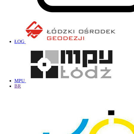
ŁOG
MPU
BR