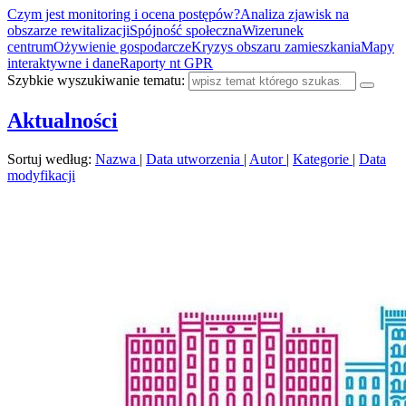
Czym jest monitoring i ocena postępów?
Analiza zjawisk na
obszarze rewitalizacji
Spójność społeczna
Wizerunek
centrum
Ożywienie gospodarcze
Kryzys obszaru zamieszkania
Mapy
interaktywne i dane
Raporty nt GPR
Szybkie wyszukiwanie tematu:
Aktualności
Sortuj według:
Nazwa
|
Data utworzenia
|
Autor
|
Kategorie
|
Data
modyfikacji