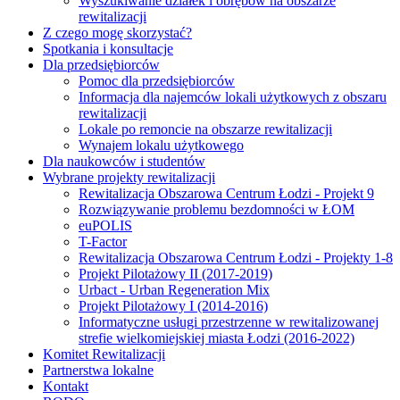
Wyszukiwanie działek i obrębów na obszarze
rewitalizacji
Z czego mogę skorzystać?
Spotkania i konsultacje
Dla przedsiębiorców
Pomoc dla przedsiębiorców
Informacja dla najemców lokali użytkowych z obszaru
rewitalizacji
Lokale po remoncie na obszarze rewitalizacji
Wynajem lokalu użytkowego
Dla naukowców i studentów
Wybrane projekty rewitalizacji
Rewitalizacja Obszarowa Centrum Łodzi - Projekt 9
Rozwiązywanie problemu bezdomności w ŁOM
euPOLIS
T-Factor
Rewitalizacja Obszarowa Centrum Łodzi - Projekty 1-8
Projekt Pilotażowy II (2017-2019)
Urbact - Urban Regeneration Mix
Projekt Pilotażowy I (2014-2016)
Informatyczne usługi przestrzenne w rewitalizowanej
strefie wielkomiejskiej miasta Łodzi (2016-2022)
Komitet Rewitalizacji
Partnerstwa lokalne
Kontakt