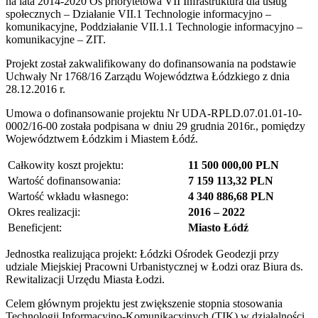
na lata 2014-2020 Oś priorytetowa VII Infrastruktura dla usług
społecznych – Działanie VII.1 Technologie informacyjno –
komunikacyjne, Poddziałanie VII.1.1 Technologie informacyjno –
komunikacyjne – ZIT.
Projekt został zakwalifikowany do dofinansowania na podstawie
Uchwały Nr 1768/16 Zarządu Województwa Łódzkiego z dnia
28.12.2016 r.
Umowa o dofinansowanie projektu Nr UDA-RPLD.07.01.01-10-
0002/16-00 została podpisana w dniu 29 grudnia 2016r., pomiędzy
Województwem Łódzkim i Miastem Łódź.
Całkowity koszt projektu:
11 500 000,00 PLN
Wartość dofinansowania:
7 159 113,32 PLN
Wartość wkładu własnego:
4 340 886,68 PLN
Okres realizacji:
2016 – 2022
Beneficjent:
Miasto Łódź
Jednostka realizująca projekt: Łódzki Ośrodek Geodezji przy
udziale Miejskiej Pracowni Urbanistycznej w Łodzi oraz Biura ds.
Rewitalizacji Urzędu Miasta Łodzi.
Celem głównym projektu jest zwiększenie stopnia stosowania
Technologii Informacyjno-Komunikacyjnych (TIK) w działalności