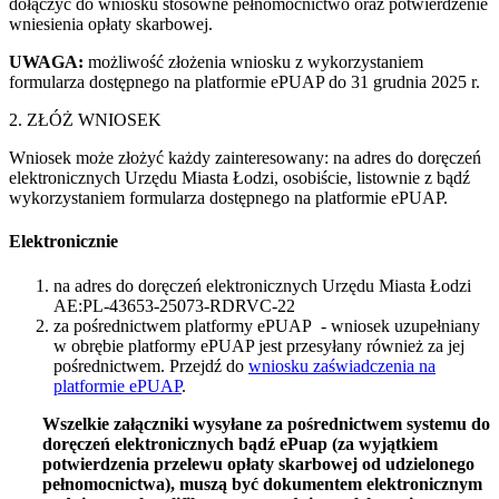
dołączyć do wniosku stosowne pełnomocnictwo oraz potwierdzenie
wniesienia opłaty skarbowej.
UWAGA:
możliwość złożenia wniosku z wykorzystaniem
formularza dostępnego na platformie ePUAP do 31 grudnia 2025 r.
2. ZŁÓŻ WNIOSEK
Wniosek może złożyć każdy zainteresowany: na adres do doręczeń
elektronicznych Urzędu Miasta Łodzi, osobiście, listownie z bądź
wykorzystaniem formularza dostępnego na platformie ePUAP.
Elektronicznie
na adres do doręczeń elektronicznych Urzędu Miasta Łodzi
AE:PL-43653-25073-RDRVC-22
za pośrednictwem platformy ePUAP - wniosek uzupełniany
w obrębie platformy ePUAP jest przesyłany również za jej
pośrednictwem. Przejdź do
wniosku zaświadczenia na
platformie ePUAP
.
Wszelkie załączniki wysyłane za pośrednictwem systemu do
doręczeń elektronicznych bądź ePuap (za wyjątkiem
potwierdzenia przelewu opłaty skarbowej od udzielonego
pełnomocnictwa), muszą być dokumentem elektronicznym