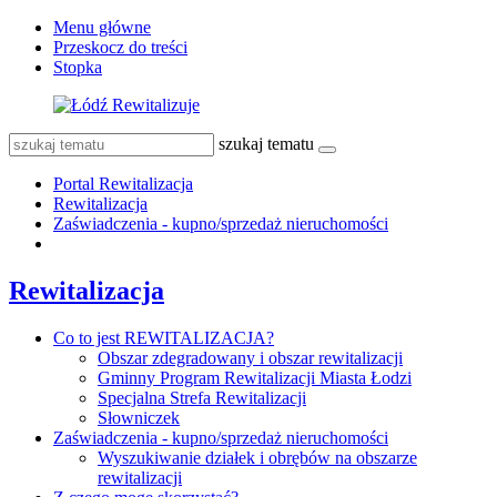
Menu główne
Przeskocz do treści
Stopka
szukaj tematu
Portal Rewitalizacja
Rewitalizacja
Zaświadczenia - kupno/sprzedaż nieruchomości
Rewitalizacja
Co to jest REWITALIZACJA?
Obszar zdegradowany i obszar rewitalizacji
Gminny Program Rewitalizacji Miasta Łodzi
Specjalna Strefa Rewitalizacji
Słowniczek
Zaświadczenia - kupno/sprzedaż nieruchomości
Wyszukiwanie działek i obrębów na obszarze
rewitalizacji