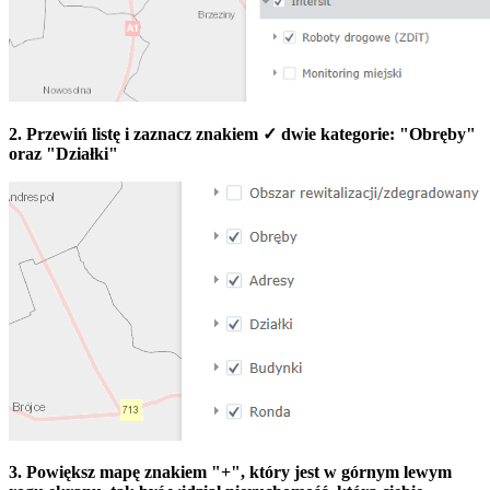
2. Przewiń listę i zaznacz znakiem ✓ dwie kategorie: "Obręby"
oraz "Działki"
3. Powiększ mapę znakiem "+", który jest w górnym lewym