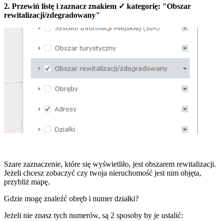
2. Przewiń listę i zaznacz znakiem ✓ kategorię: "Obszar
rewitalizacji/zdegradowany"
Szare zaznaczenie, które się wyświetliło, jest obszarem rewitalizacji.
Jeżeli chcesz zobaczyć czy twoja nieruchomość jest nim objęta,
przybliż mapę.
Gdzie mogę znaleźć obręb i numer działki?
Jeżeli nie znasz tych numerów, są 2 sposoby by je ustalić: