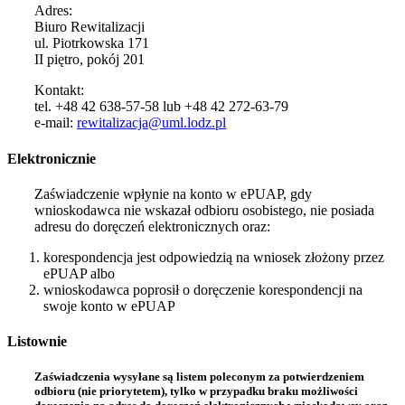
Adres:
Biuro Rewitalizacji
ul. Piotrkowska 171
II piętro, pokój 201
Kontakt:
tel. +48 42 638-57-58 lub +48 42 272-63-79
e-mail:
rewitalizacja@uml.lodz.pl
Elektronicznie
Zaświadczenie wpłynie na konto w ePUAP, gdy
wnioskodawca nie wskazał odbioru osobistego, nie posiada
adresu do doręczeń elektronicznych oraz:
korespondencja jest odpowiedzią na wniosek złożony przez
ePUAP albo
wnioskodawca poprosił o doręczenie korespondencji na
swoje konto w ePUAP
Listownie
Zaświadczenia wysyłane są listem poleconym za potwierdzeniem
odbioru (nie priorytetem), tylko w przypadku braku możliwości