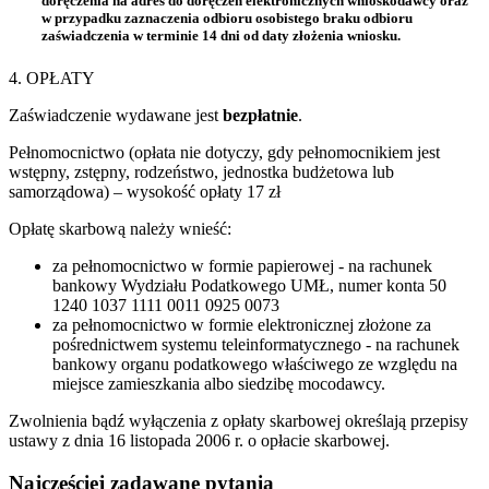
doręczenia na adres do doręczeń elektronicznych wnioskodawcy oraz
w przypadku zaznaczenia odbioru osobistego braku odbioru
zaświadczenia w terminie 14 dni od daty złożenia wniosku.
4. OPŁATY
Zaświadczenie wydawane jest
bezpłatnie
.
Pełnomocnictwo (opłata nie dotyczy, gdy pełnomocnikiem jest
wstępny, zstępny, rodzeństwo, jednostka budżetowa lub
samorządowa) – wysokość opłaty 17 zł
Opłatę skarbową należy wnieść:
za pełnomocnictwo w formie papierowej - na rachunek
bankowy Wydziału Podatkowego UMŁ, numer konta 50
1240 1037 1111 0011 0925 0073
za pełnomocnictwo w formie elektronicznej złożone za
pośrednictwem systemu teleinformatycznego - na rachunek
bankowy organu podatkowego właściwego ze względu na
miejsce zamieszkania albo siedzibę mocodawcy.
Zwolnienia bądź wyłączenia z opłaty skarbowej określają przepisy
ustawy z dnia 16 listopada 2006 r. o opłacie skarbowej.
Najczęściej zadawane pytania