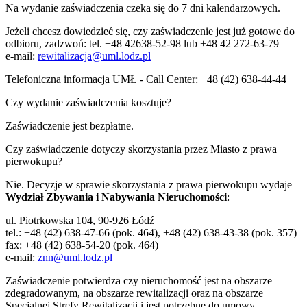
Na wydanie zaświadczenia czeka się do 7 dni kalendarzowych.
Jeżeli chcesz dowiedzieć się, czy zaświadczenie jest już gotowe do
odbioru, zadzwoń: tel. +48 42638-52-98 lub +48 42 272-63-79
e-mail:
rewitalizacja@uml.lodz.pl
Telefoniczna informacja UMŁ - Call Center: +48 (42) 638-44-44
Czy wydanie zaświadczenia kosztuje?
Zaświadczenie jest bezpłatne.
Czy zaświadczenie dotyczy skorzystania przez Miasto z prawa
pierwokupu?
Nie. Decyzje w sprawie skorzystania z prawa pierwokupu wydaje
Wydział Zbywania i Nabywania Nieruchomości
:
ul. Piotrkowska 104, 90-926 Łódź
tel.: +48 (42) 638-47-66 (pok. 464), +48 (42) 638-43-38 (pok. 357)
fax: +48 (42) 638-54-20 (pok. 464)
e-mail:
znn@uml.lodz.pl
Zaświadczenie potwierdza czy nieruchomość jest na obszarze
zdegradowanym, na obszarze rewitalizacji oraz na obszarze
Specjalnej Strefy Rewitalizacji i jest potrzebne do umowy