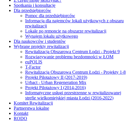
Z czego mogę skorzystać?
Spotkania i konsultacje
Dla przedsiębiorców
Pomoc dla przedsiębiorców
Informacja dla najemców lokali użytkowych z obszaru
rewitalizacji
Lokale po remoncie na obszarze rewitalizacji
Wynajem lokalu użytkowego
Dla naukowców i studentów
Wybrane projekty rewitalizacji
Rewitalizacja Obszarowa Centrum Łodzi - Projekt 9
Rozwiązywanie problemu bezdomności w ŁOM
euPOLIS
T-Factor
Rewitalizacja Obszarowa Centrum Łodzi - Projekty 1-8
Projekt Pilotażowy II (2017-2019)
Urbact - Urban Regeneration Mix
Projekt Pilotażowy I (2014-2016)
Informatyczne usługi przestrzenne w rewitalizowanej
strefie wielkomiejskiej miasta Łodzi (2016-2022)
Komitet Rewitalizacji
Partnerstwa lokalne
Kontakt
RODO