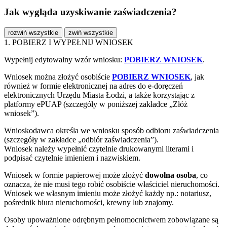
Jak wygląda uzyskiwanie zaświadczenia?
rozwiń wszystkie
zwiń wszystkie
1. POBIERZ I WYPEŁNIJ WNIOSEK
Wypełnij edytowalny wzór wniosku:
POBIERZ WNIOSEK
.
Wniosek można złożyć osobiście
POBIERZ WNIOSEK
, jak
również w formie elektronicznej na adres do e-doręczeń
elektronicznych Urzędu Miasta Łodzi, a także korzystając z
platformy ePUAP (szczegóły w poniższej zakładce „Złóż
wniosek”).
Wnioskodawca określa we wniosku sposób odbioru zaświadczenia
(szczegóły w zakładce „odbiór zaświadczenia”).
Wniosek należy wypełnić czytelnie drukowanymi literami i
podpisać czytelnie imieniem i nazwiskiem.
Wniosek w formie papierowej może złożyć
dowolna osoba
, co
oznacza, że nie musi tego robić osobiście właściciel nieruchomości.
Wniosek we własnym imieniu może złożyć każdy np.: notariusz,
pośrednik biura nieruchomości, krewny lub znajomy.
Osoby upoważnione odrębnym pełnomocnictwem zobowiązane są