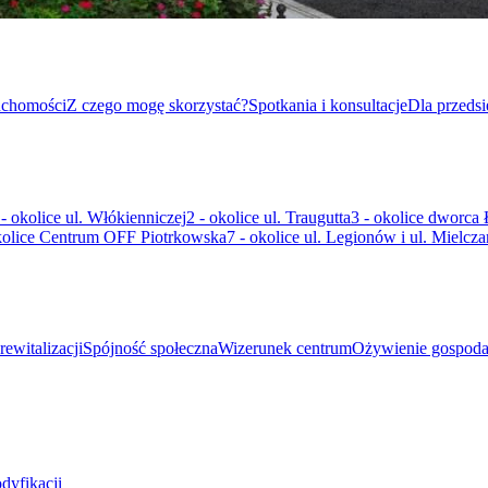
uchomości
Z czego mogę skorzystać?
Spotkania i konsultacje
Dla przeds
 - okolice ul. Włókienniczej
2 - okolice ul. Traugutta
3 - okolice dworca
kolice Centrum OFF Piotrkowska
7 - okolice ul. Legionów i ul. Mielcza
rewitalizacji
Spójność społeczna
Wizerunek centrum
Ożywienie gospoda
dyfikacji