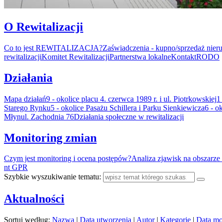
O Rewitalizacji
Co to jest REWITALIZACJA?
Zaświadczenia - kupno/sprzedaż nier
rewitalizacji
Komitet Rewitalizacji
Partnerstwa lokalne
Kontakt
RODO
Działania
Mapa działań
9 - okolice placu 4. czerwca 1989 r. i ul. Piotrkowskiej
1
Starego Rynku
5 - okolice Pasażu Schillera i Parku Sienkiewicza
6 - o
Młyn
ul. Zachodnia 76
Działania społeczne w rewitalizacji
Monitoring zmian
Czym jest monitoring i ocena postępów?
Analiza zjawisk na obszarze 
nt GPR
Szybkie wyszukiwanie tematu:
Aktualności
Sortuj według:
Nazwa
|
Data utworzenia
|
Autor
|
Kategorie
|
Data mo