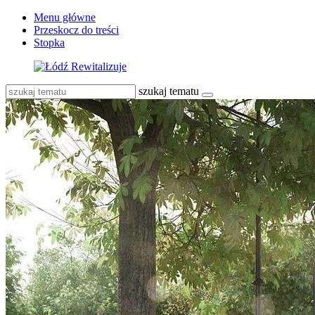
Menu główne
Przeskocz do treści
Stopka
szukaj tematu