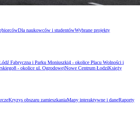
iębiorców
Dla naukowców i studentów
Wybrane projekty
 Łódź Fabryczna i Parku Moniuszki
4 - okolice Placu Wolności i
rskiego
8 - okolice ul. Ogrodowej
Nowe Centrum Łodzi
Księży
rcze
Kryzys obszaru zamieszkania
Mapy interaktywne i dane
Raporty