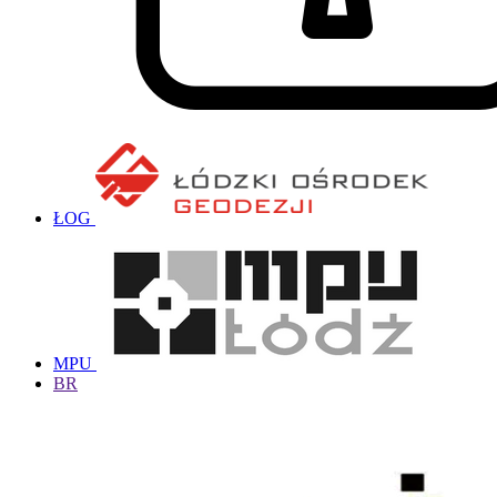
ŁOG
MPU
BR