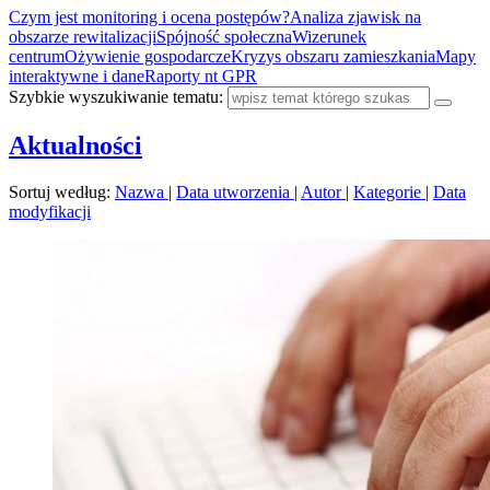
Czym jest monitoring i ocena postępów?
Analiza zjawisk na
obszarze rewitalizacji
Spójność społeczna
Wizerunek
centrum
Ożywienie gospodarcze
Kryzys obszaru zamieszkania
Mapy
interaktywne i dane
Raporty nt GPR
Szybkie wyszukiwanie tematu:
Aktualności
Sortuj według:
Nazwa
|
Data utworzenia
|
Autor
|
Kategorie
|
Data
modyfikacji