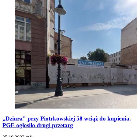
„Dziura" przy Piotrkowskiej 58 wciąż do kupienia.
PGE ogłosiło drugi przetarg