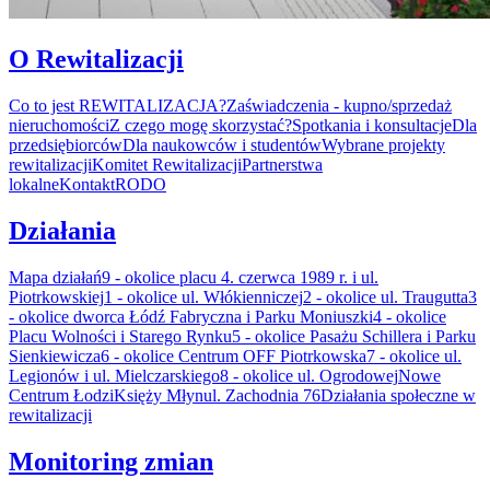
O Rewitalizacji
Co to jest REWITALIZACJA?
Zaświadczenia - kupno/sprzedaż
nieruchomości
Z czego mogę skorzystać?
Spotkania i konsultacje
Dla
przedsiębiorców
Dla naukowców i studentów
Wybrane projekty
rewitalizacji
Komitet Rewitalizacji
Partnerstwa
lokalne
Kontakt
RODO
Działania
Mapa działań
9 - okolice placu 4. czerwca 1989 r. i ul.
Piotrkowskiej
1 - okolice ul. Włókienniczej
2 - okolice ul. Traugutta
3
- okolice dworca Łódź Fabryczna i Parku Moniuszki
4 - okolice
Placu Wolności i Starego Rynku
5 - okolice Pasażu Schillera i Parku
Sienkiewicza
6 - okolice Centrum OFF Piotrkowska
7 - okolice ul.
Legionów i ul. Mielczarskiego
8 - okolice ul. Ogrodowej
Nowe
Centrum Łodzi
Księży Młyn
ul. Zachodnia 76
Działania społeczne w
rewitalizacji
Monitoring zmian