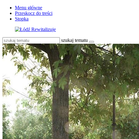
Menu główne
Przeskocz do treści
Stopka
szukaj tematu