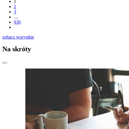
1
2
3
....
930
zobacz wszystkie
Na skróty