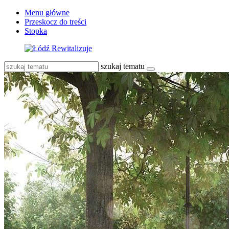
Menu główne
Przeskocz do treści
Stopka
szukaj tematu