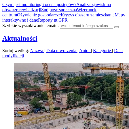
Czym jest monitoring i ocena postępów?
Analiza zjawisk na
obszarze rewitalizacji
Spójność społeczna
Wizerunek
centrum
Ożywienie gospodarcze
Kryzys obszaru zamieszkania
Mapy
interaktywne i dane
Raporty nt GPR
Szybkie wyszukiwanie tematu:
Aktualności
Sortuj według:
Nazwa
|
Data utworzenia
|
Autor
|
Kategorie
|
Data
modyfikacji