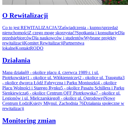
O Rewitalizacji
Co to jest REWITALIZACJA?
Zaświadczenia - kupno/sprzedaż
nieruchomości
Z czego mogę skorzystać?
Spotkania i konsultacje
Dla
przedsiębiorców
Dla naukowców i studentów
Wybrane projekty
rewitalizacji
Komitet Rewitalizacji
Partnerstwa
lokalne
Kontakt
RODO
Działania
Mapa działań
9 - okolice placu 4. czerwca 1989 r. i ul.
Piotrkowskiej
1 - okolice ul. Włókienniczej
2 - okolice ul. Traugutta
3
- okolice dworca Łódź Fabryczna i Parku Moniuszki
4 - okolice
Placu Wolności i Starego Rynku
5 - okolice Pasażu Schillera i Parku
Sienkiewicza
6 - okolice Centrum OFF Piotrkowska
7 - okolice ul.
Legionów i ul. Mielczarskiego
8 - okolice ul. Ogrodowej
Nowe
Centrum Łodzi
Księży Młyn
ul. Zachodnia 76
Działania społeczne w
rewitalizacji
Monitoring zmian