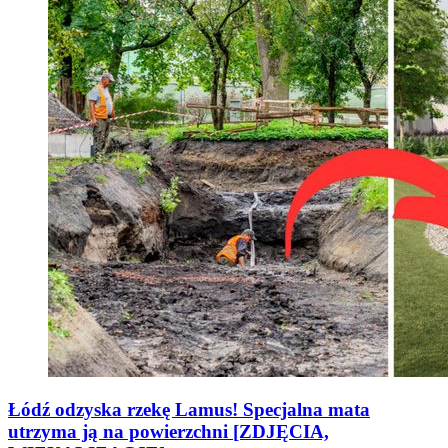
Łódź odzyska rzekę Lamus! Specjalna mata
utrzyma ją na powierzchni [ZDJĘCIA,