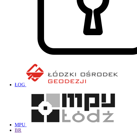
ŁOG
MPU
BR