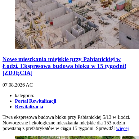
Nowe mieszkania miejskie przy Pabianickiej w
Łodzi. Ekspresowa budowa bloku w 15 tygodni!
[ZDJĘCIA]
07.08.2026
AC
kategoria:
Portal Rewitalizacji
Rewitalizacja
Trwa ekspresowa budowa bloku przy Pabianickiej 5/13 w Łodzi.
Nowoczesne i ekologiczne mieszkania miejskie dla 153 rodzin
powstaną z prefabrykatów w ciągu 15 tygodni. Sprawdź!
więcej