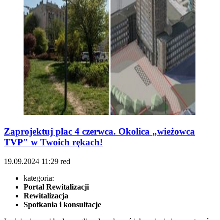
Zaprojektuj plac 4 czerwca. Okolica „wieżowca
TVP" w Twoich rękach!
19.09.2024
11:29
red
kategoria:
Portal Rewitalizacji
Rewitalizacja
Spotkania i konsultacje