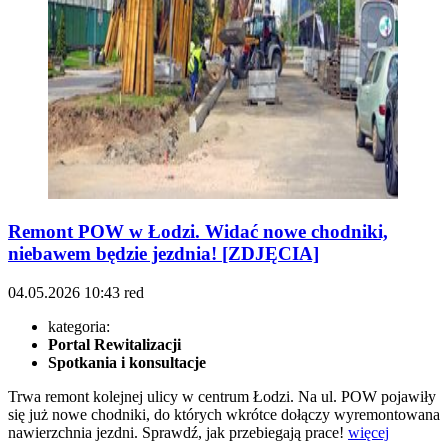
Remont POW w Łodzi. Widać nowe chodniki,
niebawem będzie jezdnia! [ZDJĘCIA]
04.05.2026
10:43
red
kategoria:
Portal Rewitalizacji
Spotkania i konsultacje
Trwa remont kolejnej ulicy w centrum Łodzi. Na ul. POW pojawiły
się już nowe chodniki, do których wkrótce dołączy wyremontowana
nawierzchnia jezdni. Sprawdź, jak przebiegają prace!
więcej