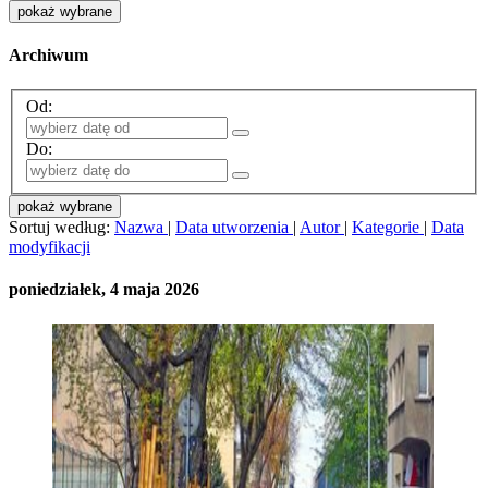
pokaż wybrane
Archiwum
Od:
Do:
pokaż wybrane
Sortuj według:
Nazwa
|
Data utworzenia
|
Autor
|
Kategorie
|
Data
modyfikacji
poniedziałek, 4 maja 2026