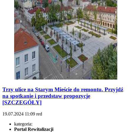
Trzy ulice na Starym Mieście do remontu. Przyjdź
na spotkanie i przedstaw propozycje
[SZCZEGÓŁY]
19.07.2024
11:09
red
kategoria:
Portal Rewitalizacji