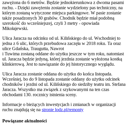
zawężona do 6 metrów. Będzie jednokierunkowa z dwoma pasami
ruchu. - Dzięki zawężeniu zostanie wydzielony pas techniczny, na
którym zostaną wytyczone miejsca parkingowe. W pasie zostanie
także posadzonych 30 grabów. Chodnik będzie miał podobną
szerokość do wcześniejszej, czyli 3 metry - opowiada
Mikołajewski.
Ulica Jaracza na odcinku od ul. Kilińskiego do ul. Wschodniej to
jedna z 6 ulic, których przebudowa zaczęła w 2018 roku. Ta oraz
ulice Gdańska, Traugutta, Nawrot
i Tuwima zostaną oddane do użytku jeszcze w tym roku, natomiast
ul. Jaracza będzie jedyną, której jezdnia zostanie wyłożona kostką
klinkierową. Jest to nawiązanie do jej historycznego wyglądu.
Ulica Jaracza zostanie oddana do użytku do końca listopada.
Wcześniej, bo do 9 listopada zostanie oddany do użytku odcinek
chodników i jezdni od ul. Kilińskiego do siedziby teatru im. Stefana
Jaracza. Wszystko ma związek z szykowanymi na ten czas
obchodami 130. rocznicy istnienia sceny.
Informacje o bieżących inwestycjach i zmianach w organizacji
ruchu znajdują się na
stronie lodz.pl/remonty
Powiązane aktualności