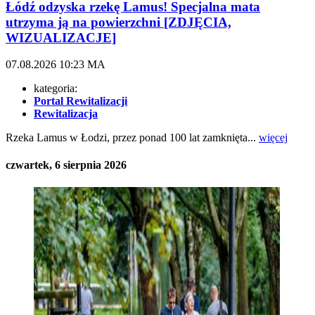
Łódź odzyska rzekę Lamus! Specjalna mata
utrzyma ją na powierzchni [ZDJĘCIA,
WIZUALIZACJE]
07.08.2026
10:23
MA
kategoria:
Portal Rewitalizacji
Rewitalizacja
Rzeka Lamus w Łodzi, przez ponad 100 lat zamknięta...
więcej
czwartek, 6 sierpnia 2026