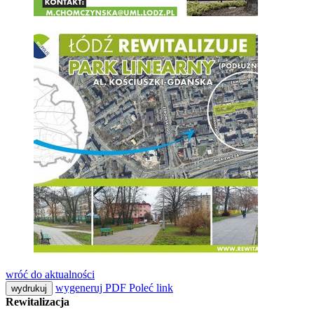
wróć do aktualności
wygeneruj PDF
Poleć link
wydrukuj
Rewitalizacja