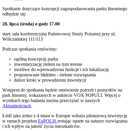
Spotkanie dotyczące koncepcji zagospodarowania parku linearnego
odbędzie się:
28. lipca (środa) o godz 17.00
start: sala konferencyjna Państwowej Straży Pożarnej przy ul.
Wólczańskiej 111/113
Podczas spotkania omówimy:
ogólną koncepcję parku
inwentaryzację zieleni na tym terenie
możliwe do wprowadzenia funkcje i ich lokalizację
proponowane błękitno - zielone rozwiązania
dalsze kroki w prowadzeniu inwestycji
Wstępem do spotkania będzie omówienie potrzeb i pomysłów na
park linearny, wskazanych w ankiecie VOX POPULI. Więcej o
wynikach tego badania można przeczytać w naszych
Aktualnościach
.
Łódź jako jedno z 4 miast w Europie wdraża pilotażową inwestycję
w ramach projektu
EuPOLIS
testując oparte na naturze rozwiązania
i ich wpływ na jakość życia mieszkańców.