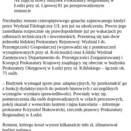
Na zdjęciu nowy budynek Prokuratury Regionalnej w
Łodzi przy ul. Lipowej 81 po przeprowadzonym
remoncie
Niezbędny remont czteropiętrowego gmachu zajmowanego kiedyś
przez Wydział Filologiczny UŁ jest już na ukończeniu. Proces jego
zasiedlania rozpocznie się prawdopodobnie już po wakacjach po
odbiorach technicznych i inwestorskich. Przeniosą się tam dwie
jednostki łódzkiej Prokuratury Rejonowej: Wydział I ds.
Przestępczości Gospodarczej (wyprowadzi się z pomieszczeń
wynajmowanych przy al. Kościuszki) oraz Łódzki Wydział
Zamiejscowy Departamentu ds. Przestępczości Zorganizowanej i
Korupcji Prokuratury Krajowej znajdujący się obecnie w budynku
Prokuratury Okręgowej w Łodzi przy ul. Kilińskiego – łącznie ok.
75 osób.
– Budynek wymagał sporo prac adaptacyjnych, by przekształcić go
z funkcji dydaktycznych do potrzeb biurowych i szczególnych
wymogów wymiaru sprawiedliwości. Powstały więc np.
pomieszczenia dla osób doprowadzanych w celach procesowych,
pokój okazań z weneckim lustrem i tajna kancelaria – informuje
prokurator Krzysztof Bukowiecki, rzecznik prasowy Prokuratury
Regionalnej w Łodzi.
Remont, którego koszt wynosi kilkanaście mln zł, sfinansował
budżet państwa.