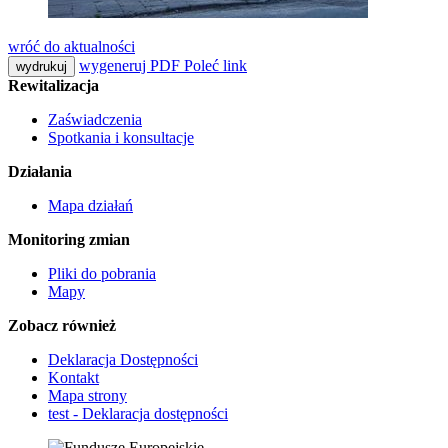
wróć do aktualności
wygeneruj PDF
Poleć link
wydrukuj
Rewitalizacja
Zaświadczenia
Spotkania i konsultacje
Działania
Mapa działań
Monitoring zmian
Pliki do pobrania
Mapy
Zobacz również
Deklaracja Dostępności
Kontakt
Mapa strony
test - Deklaracja dostępności