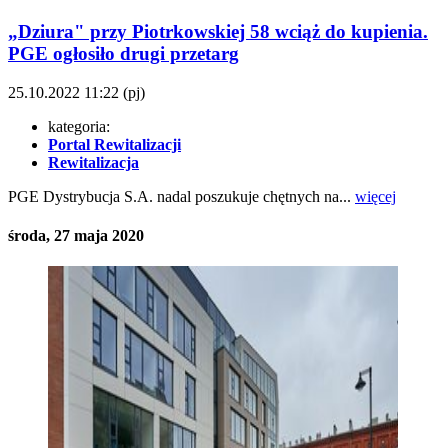
„Dziura" przy Piotrkowskiej 58 wciąż do kupienia.
PGE ogłosiło drugi przetarg
25.10.2022
11:22
(pj)
kategoria:
Portal Rewitalizacji
Rewitalizacja
PGE Dystrybucja S.A. nadal poszukuje chętnych na...
więcej
środa, 27 maja 2020