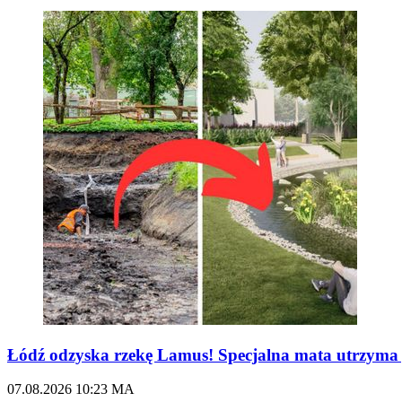
Łódź odzyska rzekę Lamus! Specjalna mata utrzy
07.08.2026
10:23
MA