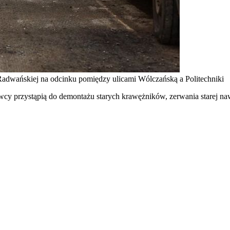
Radwańskiej na odcinku pomiędzy ulicami Wólczańską a Politechniki
cy przystąpią do demontażu starych krawężników, zerwania starej naw