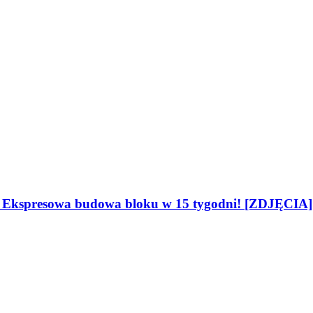
i. Ekspresowa budowa bloku w 15 tygodni! [ZDJĘCIA]