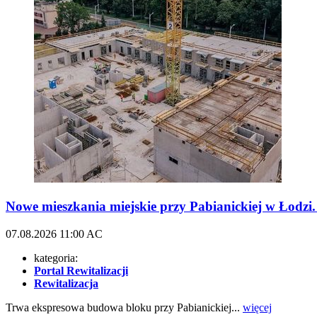
Nowe mieszkania miejskie przy Pabianickiej w Łodz
07.08.2026
11:00
AC
kategoria:
Portal Rewitalizacji
Rewitalizacja
Trwa ekspresowa budowa bloku przy Pabianickiej...
więcej