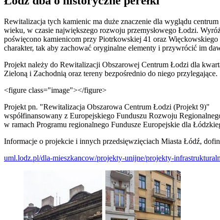
Łódź dba o historyczne perełki
Rewitalizacja tych kamienic ma duże znaczenie dla wyglądu centrum m
wieku, w czasie największego rozwoju przemysłowego Łodzi. Wyróżn
poświęcono kamienicom przy Piotrkowskiej 41 oraz Więckowskiego 8,
charakter, tak aby zachować oryginalne elementy i przywrócić im da
Projekt należy do Rewitalizacji Obszarowej Centrum Łodzi dla kwart
Zieloną i Zachodnią oraz tereny bezpośrednio do niego przylegające.
<figure class="image">
</figure>
Projekt pn. "Rewitalizacja Obszarowa Centrum Łodzi (Projekt 9)"
współfinansowany z Europejskiego Funduszu Rozwoju Regionalneg
w ramach Programu regionalnego Fundusze Europejskie dla Łódzkie
Informacje o projekcie i innych przedsięwzięciach Miasta Łódź, do
uml.lodz.pl/dla-mieszkancow/projekty-unijne/projekty-infrastruktura