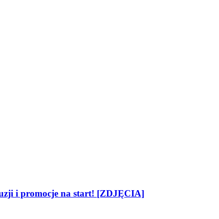
zji i promocje na start! [ZDJĘCIA]