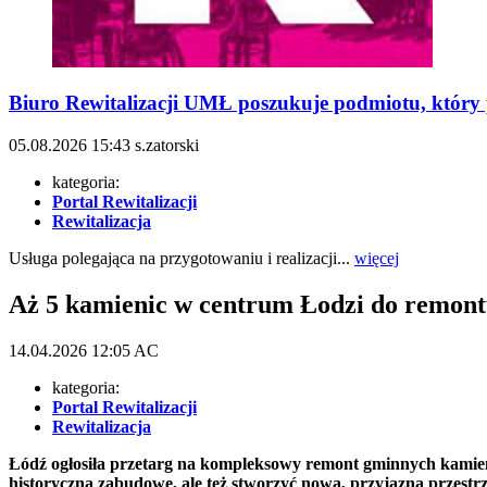
Biuro Rewitalizacji UMŁ poszukuje podmiotu, który p
05.08.2026
15:43
s.zatorski
kategoria:
Portal Rewitalizacji
Rewitalizacja
Usługa polegająca na przygotowaniu i realizacji...
więcej
Aż 5 kamienic w centrum Łodzi do remont
14.04.2026
12:05
AC
kategoria:
Portal Rewitalizacji
Rewitalizacja
Łódź ogłosiła przetarg na kompleksowy remont gminnych kamieni
historyczną zabudowę, ale też stworzyć nową, przyjazną przestr