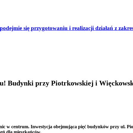
odejmie się przygotowaniu i realizacji działań z zak
u! Budynki przy Piotrkowskiej i Więckow
c w centrum. Inwestycja obejmująca pięć budynków przy ul. Piot
zeń dla mieszkańców.