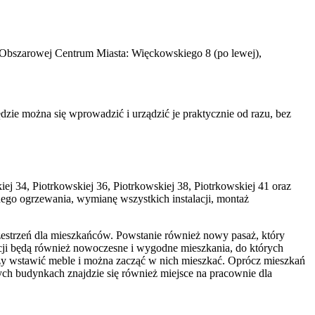
ji Obszarowej Centrum Miasta: Więckowskiego 8 (po lewej),
zie można się wprowadzić i urządzić je praktycznie od razu, bez
j 34, Piotrkowskiej 36, Piotrkowskiej 38, Piotrkowskiej 41 oraz
nego ogrzewania, wymianę wszystkich instalacji, montaż
zestrzeń dla mieszkańców. Powstanie również nowy pasaż, który
tycji będą również nowoczesne i wygodne mieszkania, do których
czy wstawić meble i można zacząć w nich mieszkać. Oprócz mieszkań
ych budynkach znajdzie się również miejsce na pracownie dla