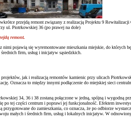
e wkrótce przejdą remont związany z realizacją Projektu 9 Rewitalizac
zy ul. Piotrkowskiej 36 (po prawej na dole)
zejdą remont.
z nimi pojawią się wyremontowane mieszkania miejskie, do których będ
średnich firm, usług i inicjatyw sąsiedzkich.
ojektów, jak i realizacją remontów kamienic przy ulicach Piotrkowskie
ję. Oznacza to między innymi podłączenie do miejskiej sieci central
kowskiej 34, 36 i 38 zostaną połączone w jedną, spójną i wygodną pr
ię po tej części centrum i poprawi jej funkcjonalność. Efektem inwes
ędą przygotowane do zamieszkania, co oznacza, że po odbiorze wystar
woju małych i średnich firm, usług i lokalnych inicjatyw. W odnowion