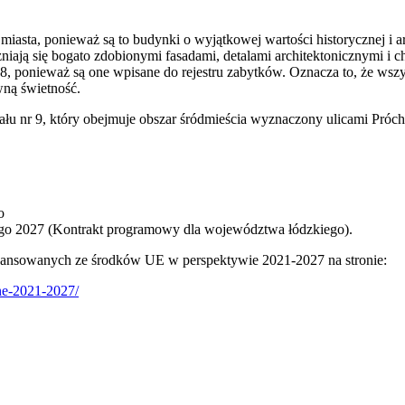
iasta, ponieważ są to budynki o wyjątkowej wartości historycznej i a
iają się bogato zdobionymi fasadami, detalami architektonicznymi i
 ponieważ są one wpisane do rejestru zabytków. Oznacza to, że wszys
wną świetność.
ału nr 9, który obejmuje obszar śródmieścia wyznaczony ulicami Próch
o
go 2027 (Kontrakt programowy dla województwa łódzkiego).
finansowanych ze środków UE w perspektywie 2021-2027 na stronie:
lne-2021-2027/