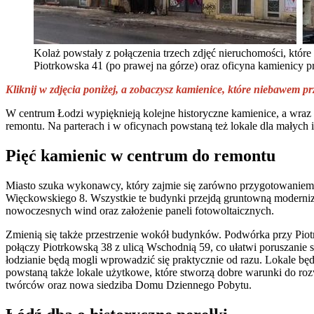
Kolaż powstały z połączenia trzech zdjęć nieruchomości, któr
Piotrkowska 41 (po prawej na górze) oraz oficyna kamienicy pr
Kliknij w zdjęcia poniżej, a zobaczysz kamienice, które niebawem pr
W centrum Łodzi wypięknieją kolejne historyczne kamienice, a wraz 
remontu. Na parterach i w oficynach powstaną też lokale dla małych i 
Pięć kamienic w centrum do remontu
Miasto szuka wykonawcy, który zajmie się zarówno przygotowaniem pr
Więckowskiego 8. Wszystkie te budynki przejdą gruntowną modernizac
nowoczesnych wind oraz założenie paneli fotowoltaicznych.
Zmienią się także przestrzenie wokół budynków. Podwórka przy Piotr
połączy Piotrkowską 38 z ulicą Wschodnią 59, co ułatwi poruszanie s
łodzianie będą mogli wprowadzić się praktycznie od razu. Lokale b
powstaną także lokale użytkowe, które stworzą dobre warunki do roz
twórców oraz nowa siedziba Domu Dziennego Pobytu.