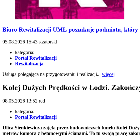
Biuro Rewitalizacji UMŁ poszukuje podmiotu, który p
05.08.2026
15:43
s.zatorski
kategoria:
Portal Rewitalizacji
Rewitalizacja
Usługa polegająca na przygotowaniu i realizacji...
więcej
Kolej Dużych Prędkości w Łodzi. Zakoń
08.05.2026
13:52
red
kategoria:
Portal Rewitalizacji
Ulica Sienkiewicza zajęta przez budowniczych tunelu Kolei Du
metrów komora z betonowymi ścianami. To tu swoją pracę zako