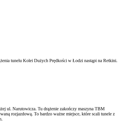
żenia tunelu Kolei Dużych Prędkości w Łodzi nastąpi na Retkini.
 bliżej ul. Narutowicza. Tu drążenie zakończy maszyna TBM
aną rozjazdową. To bardzo ważne miejsce, które scali tunele z
n.