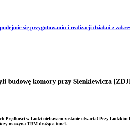
odejmie się przygotowaniu i realizacji działań z zak
czyli budowę komory przy Sienkiewicza 
żych Prędkości w Łodzi niebawem zostanie otwarta! Przy Łódzki
ńczy maszyna TBM drążąca tunel.