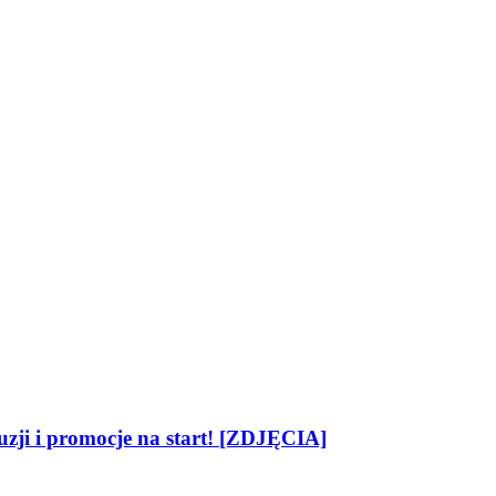
zji i promocje na start! [ZDJĘCIA]