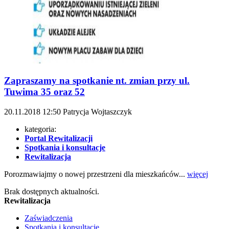
Zapraszamy na spotkanie nt. zmian przy ul.
Tuwima 35 oraz 52
20.11.2018
12:50
Patrycja Wojtaszczyk
kategoria:
Portal Rewitalizacji
Spotkania i konsultacje
Rewitalizacja
Porozmawiajmy o nowej przestrzeni dla mieszkańców...
więcej
Brak dostępnych aktualności.
Rewitalizacja
Zaświadczenia
Spotkania i konsultacje