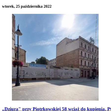
wtorek, 25 października 2022
„Dziura" przy Piotrkowskiej 58 wciąż do kupienia. P